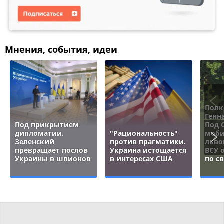
Мнения, события, идеи
Полк
Генн
Под прикрытием
Под 
дипломатии.
"Рациональность"
моби
Зеленский
против прагматики.
льво
превращает послов
Украина истощается
ВСУ 
Украины в шпионов
в интересах США
по с