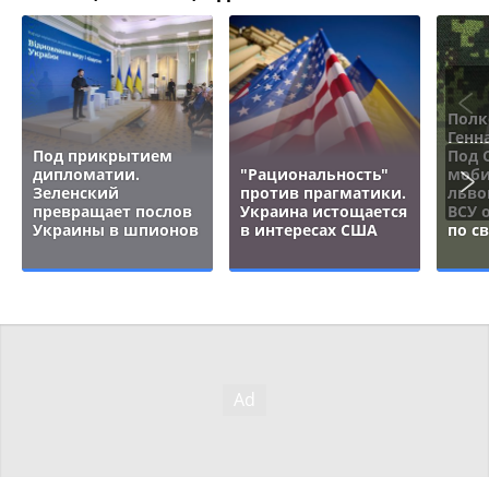
Полк
Генн
Под прикрытием
Под 
дипломатии.
"Рациональность"
моби
Зеленский
против прагматики.
льво
превращает послов
Украина истощается
ВСУ 
Украины в шпионов
в интересах США
по с