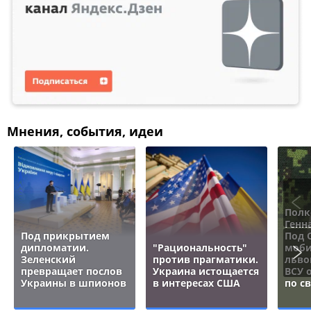
Мнения, события, идеи
Полк
Генн
Под прикрытием
Под 
дипломатии.
"Рациональность"
моби
Зеленский
против прагматики.
льво
превращает послов
Украина истощается
ВСУ 
Украины в шпионов
в интересах США
по с