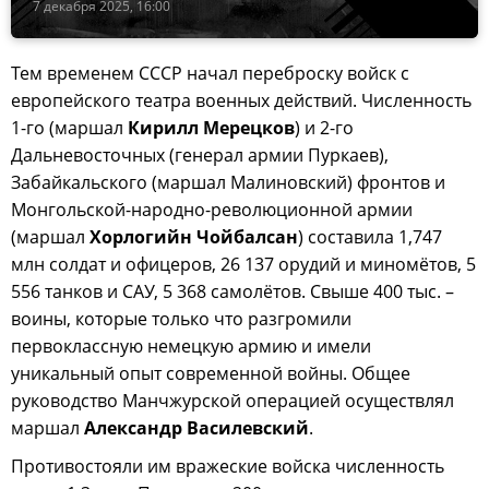
7 декабря 2025, 16:00
Тем временем СССР начал переброску войск с
европейского театра военных действий. Численность
1-го (маршал
Кирилл Мерецков
) и 2-го
Дальневосточных (генерал армии Пуркаев),
Забайкальского (маршал Малиновский) фронтов и
Монгольской-народно-революционной армии
(маршал
Хорлогийн Чойбалсан
) составила 1,747
млн солдат и офицеров, 26 137 орудий и миномётов, 5
556 танков и САУ, 5 368 самолётов. Свыше 400 тыс. –
воины, которые только что разгромили
первоклассную немецкую армию и имели
уникальный опыт современной войны. Общее
руководство Манчжурской операцией осуществлял
маршал
Александр Василевский
.
Противостояли им вражеские войска численность