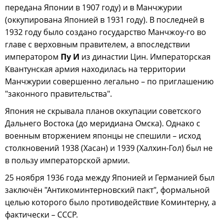
передана Японии в 1907 году) и в Манчжурии
(оккупирована Японией в 1931 году). В последней в
1932 году было создано государство Манчжоу-го во
главе с верховным правителем, а впоследствии
императором
Пу И
из династии Цин. Императорская
Квантунская армия находилась на территории
Манчжурии совершенно легально – по приглашению
"законного правительства".
Япония не скрывала планов оккупации советского
Дальнего Востока (до меридиана Омска). Однако с
военным вторжением японцы не спешили – исход
столкновений 1938 (Хасан) и 1939 (Халхин-Гол) был не
в пользу императорской армии.
25 ноября 1936 года между Японией и Германией был
заключён "Антикоминтерновский пакт", формальной
целью которого было противодействие Коминтерну, а
фактически – СССР.