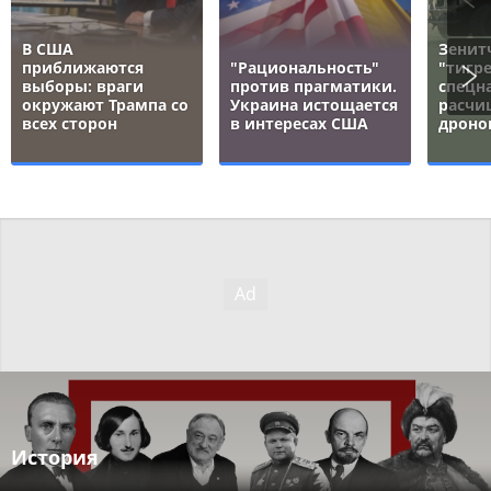
В США
Зенит
приближаются
"Рациональность"
"тигре
выборы: враги
против прагматики.
спецн
окружают Трампа со
Украина истощается
расчи
всех сторон
в интересах США
дроно
История