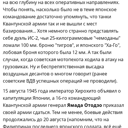
на всю глубину на всех оперативных направлениях.
Чтобы понять, насколько было не в теме японское
командование достаточно упомянуть, что танки
Квантунской армии так и не вышли с мест
базирования... Хотя немного странно представлять
себе дуэль ИС-2, чьи 25-килограммовые "чемоданы"
ломали 100 мм. броню "тигров", и японского "Ха-Го",
лобовая броня которого была 12 мм. А так были
случаи, когда советская мотопехота ходила в атаку на
грузовиках. Ну и беспрепятственная высадка
воздушных десантов о многом говорит (ранее
советские ВДВ успешных операций не проводили).
15 августа 1945 года император Хирохито объявил о
капитуляции Японии, а 16-го командующий
Квантунской армии генерал
Ямада Отодзо
приказал
своей армии сдаться. Тем не менее, боевые действия
продолжались до 20 августа (напомним, что на
Филиппинах последнего японского солдата, всё ещё