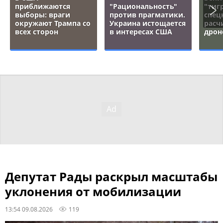
приближаются
"Рациональность"
"тигр
выборы: враги
против прагматики.
спец
окружают Трампа со
Украина истощается
расч
всех сторон
в интересах США
дрон
Депутат Рады раскрыл масштабы
уклонения от мобилизации
13:54 09.08.2026
119