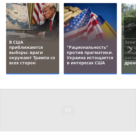
В США
Зени
приближаются
"Рациональность"
"тигр
выборы: враги
против прагматики.
спец
окружают Трампа со
Украина истощается
расч
всех сторон
в интересах США
дрон