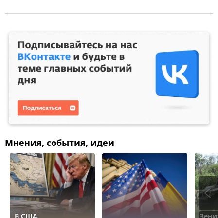
Мнения, события, идеи
В США
Зени