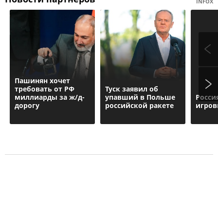
INFOX
Пашинян хочет
требовать от РФ
Туск заявил об
миллиарды за ж/д-
упавший в Польше
Росси
дорогу
российской ракете
игров