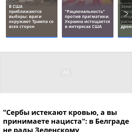
В США
Зени
приближаются
"Рациональность"
"тигр
выборы: враги
против прагматики.
спец
окружают Трампа со
Украина истощается
расч
всех сторон
в интересах США
дрон
"Сербы истекают кровью, а вы
принимаете нациста": в Белграде
не рады Зеленскому