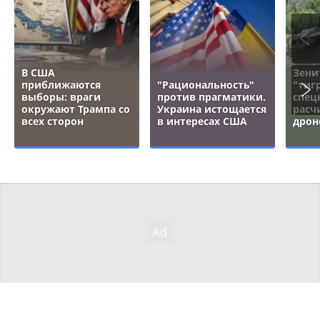
В США
Зени
приближаются
"Рациональность"
"тигр
выборы: враги
против прагматики.
спец
окружают Трампа со
Украина истощается
расч
всех сторон
в интересах США
дрон