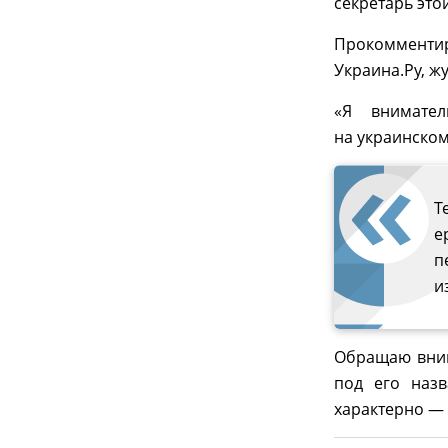
секретарь это
Прокомменти
Украина.Ру, ж
«Я внимател
на украинском
Т
е
п
и
Обращаю вним
под его назв
характерно —