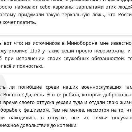
росто набивают себе карманы зарплатами этих людей
оэтому придумали такую зеркальную ложь, что Росси
е хочет платить.
ть вот что: из источников в Минобороне мне известно
ужугетовиче Шойгу такие вещи просто невозможны, и
б при исполнении своих служебных обязанностей, т
т всё и полностью.
сть ли погибшие среди наших военнослужащих там
а Востоке? Да, есть. Это те ребята, которые добровольн
а время своего отпуска уехали туда и отдали свою жизн
 борьбе с фашизмом. Тем не менее, несмотря на то, чт
ни находились в отпуске, все их семьи получаю
енежное довольствие до копейки.