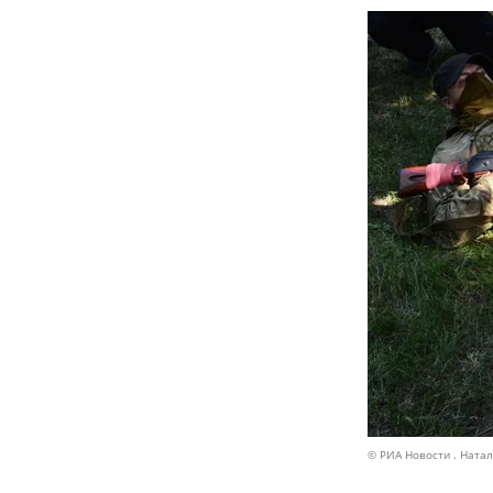
© РИА Новости . Ната