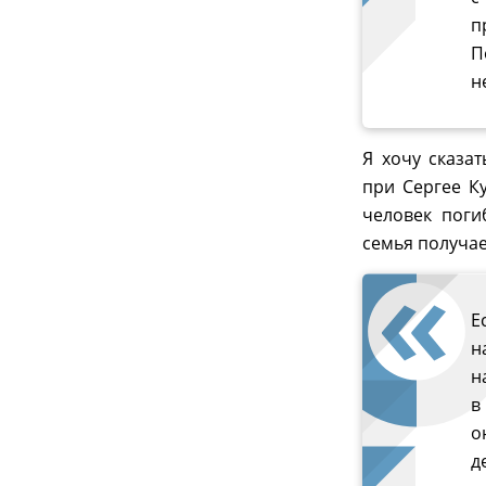
п
П
н
Я хочу сказа
при Сергее К
человек поги
семья получае
Е
н
н
в
о
д