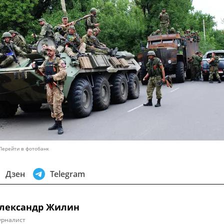
Перейти в фотобанк
Дзен
Telegram
лександр Жилин
урналист