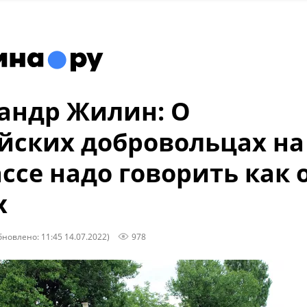
андр Жилин: О
йских добровольцах на
ссе надо говорить как 
х
бновлено: 11:45 14.07.2022)
978