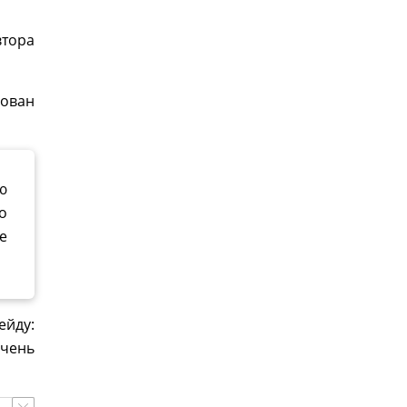
тора
ован
ю
о
е
ейду:
очень