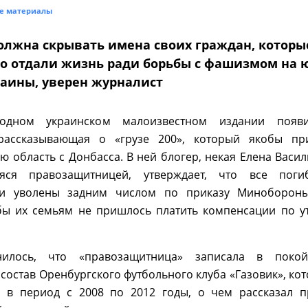
е материалы
должна скрывать имена своих граждан, которы
о отдали жизнь ради борьбы с фашизмом на ю
раины, уверен журналист
дном украинском малоизвестном издании появи
 рассказывающая о «грузе 200», который якобы пр
ю область с Донбасса. В ней блогер, некая Елена Васил
аяся правозащитницей, утверждает, что все поги
и уволены задним числом по приказу Миноборон
обы их семьям не пришлось платить компенсации по у
илось, что «правозащитница» записала в покой
остав Оренбургского футбольного клуба «Газовик», ко
 в период с 2008 по 2012 годы, о чем рассказал п