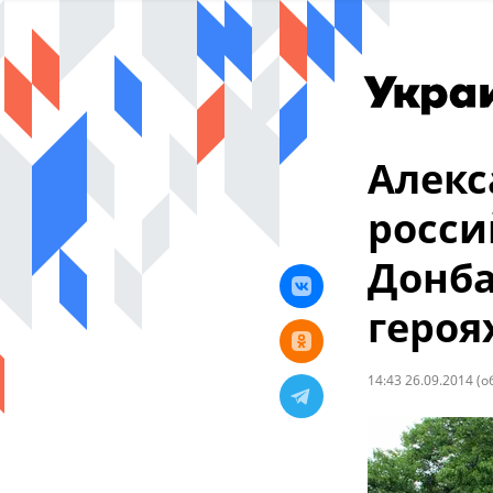
Алекс
росси
Донба
героя
14:43 26.09.2014
(о