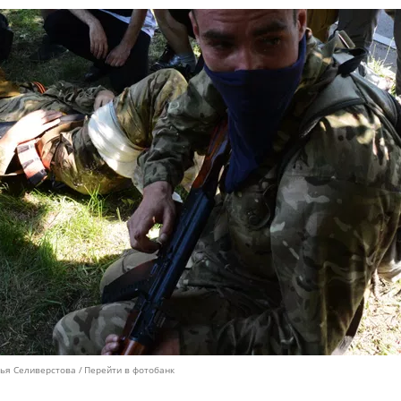
лья Селиверстова
Перейти в фотобанк