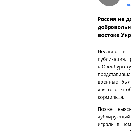
Вс
Россия не 
добровольн
востоке Ук
Недавно в о
публикация,
в Оренбургску
представивш
военные был
для того, чт
кормильца.
Позже выясн
дублирующий с
играли в нем