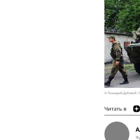
© Геннадий Дубовой
Читать в
А
Ж