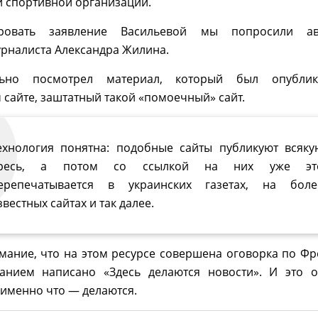
й спортивной организации.
ровать заявление Васильевой мы попросили ав
урналиста Александра Жилина.
ьно посмотрел материал, который был опублик
 сайте, заштатный такой «помоечный» сайт.
ехнология понятна: подобные сайты публикуют всяку
ресь, а потом со ссылкой на них уже эт
ерепечатывается в украинских газетах, на боле
звестных сайтах и так далее.
ание, что на этом ресурсе совершена оговорка по Фр
анием написано «Здесь делаются новости». И это 
 именно что — делаются.