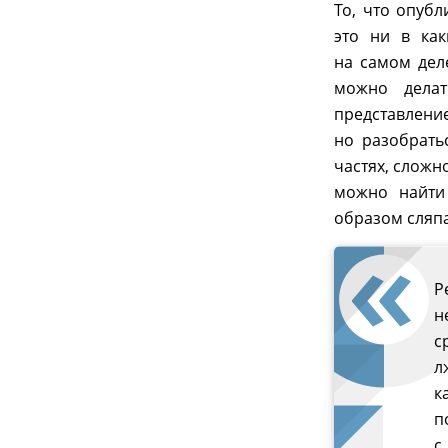
То, что опубл
это ни в как
на самом дел
можно делат
представле
но разобрать
частях, сложн
можно найти
образом сляпа
Р
н
с
л
к
п
с