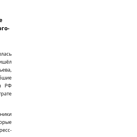
е
го-
лась
ишёл
ьева,
бшие
ы РФ
трате
ники
торые
ресс-