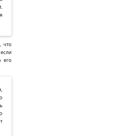
.
я
, что
 если
о его
,
о
ь
о
т