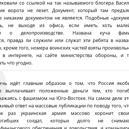
иковали со ссылкой на так называемого блогера Васил
ие ворота не лезет. Документ, который там предъя
е никаким документом не является. Подобные «докум
ь, не выходя из офиса, если иметь хоть мале
ние о делопроизводстве. Названа куча фами
ся, правда ли служили или служат эти ребята в назв
о, кроме того, номера воинских частей взяты произвольн
 в интернете, на сайте министерства обороны, и т
ть что угодно.
ечь идёт главным образом о том, что Россия якоб
е выплачивает положенные деньги тем, кто погиб
ражаясь с фашизмом на Юго-Востоке. На самом деле эт
живый ответ на массовые публикации по поводу того, чт
ак раз украинская армия массово хоронит свои
огибших солдат, которых долго не снимаю
 финансового обеспечения и довольствия, и командир