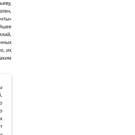
ьеву,
влен,
енты»
йшее
лий,
анных
о, их
аким
ы
,
о
о
х
т
ы