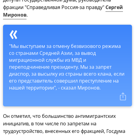
фракции "Справедливая Россия-за правду"
Сергей
Миронов
.
"Мы выступаем за отмену безвизового режима
со странами Средней Азии, за вывод
миграционной службы из МВД и
переподчинение президенту. Мы за запрет
диаспор, за высылку из страны всего клана, если
его представитель совершил преступление на
нашей территории", - сказал Миронов.
Он отметил, что большинство антимигрантских
инициатив, в том числе по запретам на
трудоустройство, внесенных его фракцией, Госдума