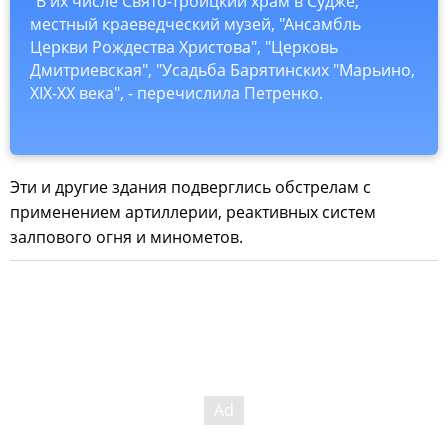
"В их числе Свято-Троицкий храм в Судже,
местный краеведческий музей, "Ансамбль
Церкви Рождества Христова", "Церковь
Дмитриевская", "Усадьба Барятинских "Марьино,
XIX-XX века", - перечислила Петренко.
Эти и другие здания подверглись обстрелам с
применением артиллерии, реактивных систем
залпового огня и минометов.