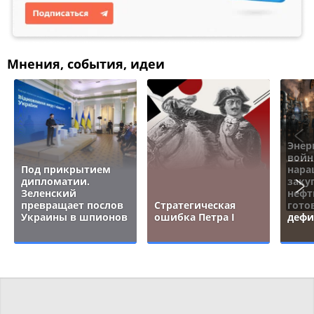
Мнения, события, идеи
Энер
войн
Под прикрытием
нара
дипломатии.
заку
Зеленский
нефт
превращает послов
Стратегическая
гото
Украины в шпионов
ошибка Петра I
дефи