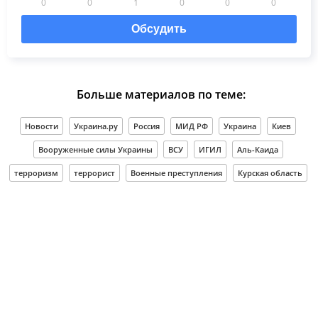
0
0
1
0
0
0
Обсудить
Больше материалов по теме:
Новости
Украина.ру
Россия
МИД РФ
Украина
Киев
Вооруженные силы Украины
ВСУ
ИГИЛ
Аль-Каида
терроризм
террорист
Военные преступления
Курская область