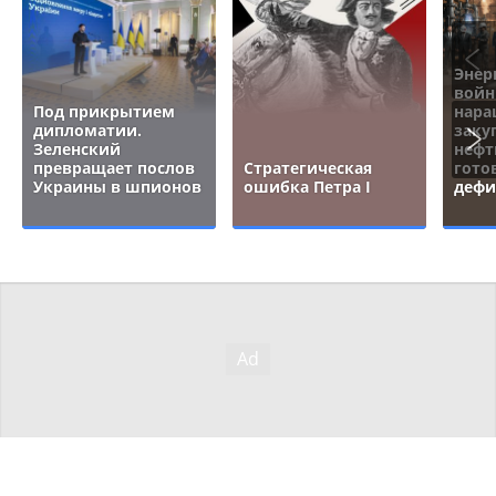
Энер
войн
Под прикрытием
нара
дипломатии.
заку
Зеленский
нефт
превращает послов
Стратегическая
гото
Украины в шпионов
ошибка Петра I
дефи