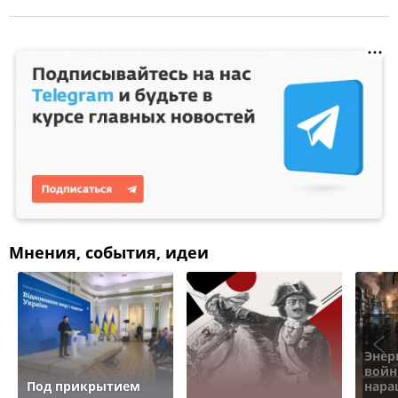
Мнения, события, идеи
Энер
войн
Под прикрытием
нара