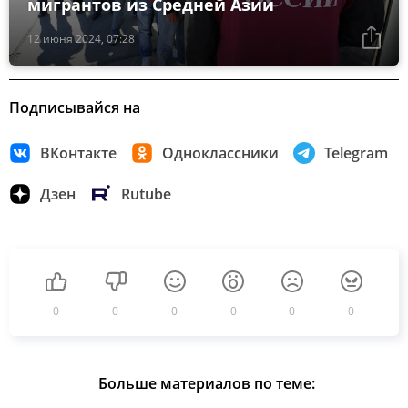
мигрантов из Средней Азии
12 июня 2024, 07:28
Подписывайся на
ВКонтакте
Одноклассники
Telegram
Дзен
Rutube
0
0
0
0
0
0
Больше материалов по теме: