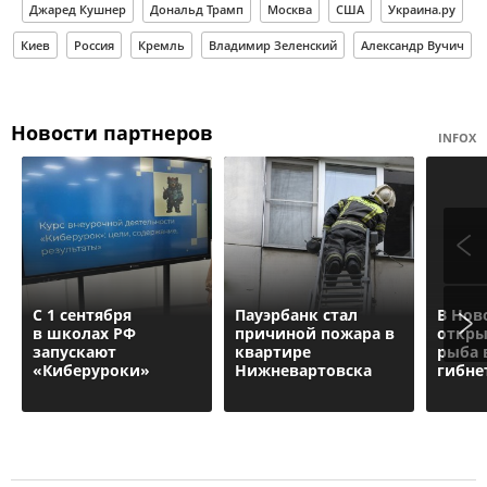
Джаред Кушнер
Дональд Трамп
Москва
США
Украина.ру
Киев
Россия
Кремль
Владимир Зеленский
Александр Вучич
Новости партнеров
INFOX
С 1 сентября
Пауэрбанк стал
В Нов
в школах РФ
причиной пожара в
откры
запускают
квартире
рыба 
«Киберуроки»
Нижневартовска
гибне