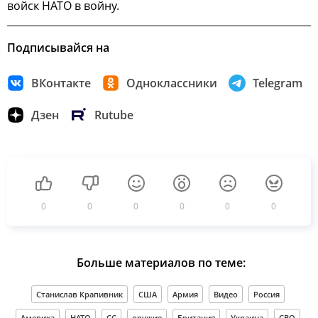
войск НАТО в войну.
Подписывайся на
ВКонтакте
Одноклассники
Telegram
Дзен
Rutube
0
0
0
0
0
0
Больше материалов по теме:
Станислав Крапивник
США
Армия
Видео
Россия
Америка
НАТО
СС
оружие
Британия
Украина
СВО