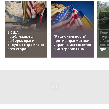
В США
Зени
приближаются
"Рациональность"
"тигр
выборы: враги
против прагматики.
спец
окружают Трампа со
Украина истощается
расч
всех сторон
в интересах США
дрон