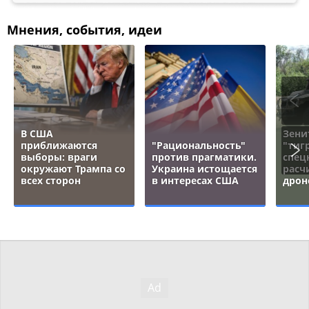
Мнения, события, идеи
В США
Зени
приближаются
"Рациональность"
"тигр
выборы: враги
против прагматики.
спец
окружают Трампа со
Украина истощается
расч
всех сторон
в интересах США
дрон