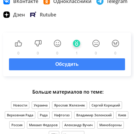
ВКонтакте
Одноклассники
Telegram
Дзен
Rutube
0
0
0
1
0
0
Обсудить
Больше материалов по теме:
Новости
Украина
Ярослав Железняк
Сергей Корецкий
Верховная Рада
Рада
Нафтогаз
Владимир Зеленский
Киев
Россия
Михаил Федоров
Александр Вучич
Минобороны