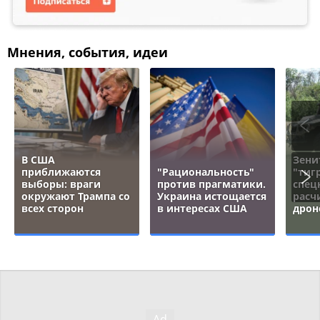
Мнения, события, идеи
В США
Зени
приближаются
"Рациональность"
"тигр
выборы: враги
против прагматики.
спец
окружают Трампа со
Украина истощается
расч
всех сторон
в интересах США
дрон