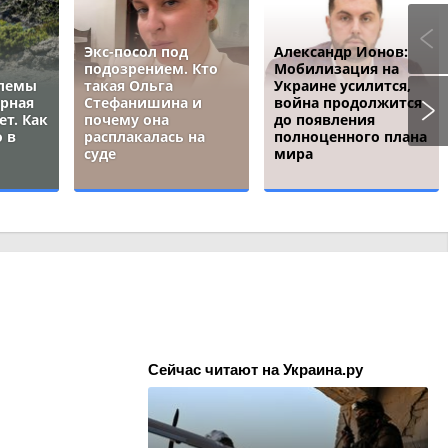
Экс-посол под
Александр Ионов:
подозрением. Кто
Мобилизация на
блемы
такая Ольга
Украине усилится,
ёрная
Стефанишина и
война продолжится
ет. Как
почему она
до появления
 в
расплакалась на
полноценного плана
суде
мира
Сейчас читают на Украина.ру