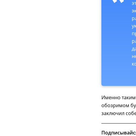
э
э
р
у
п
р
д
н
к
Именно таким
обозримом бу
заключил собе
Подписывайс