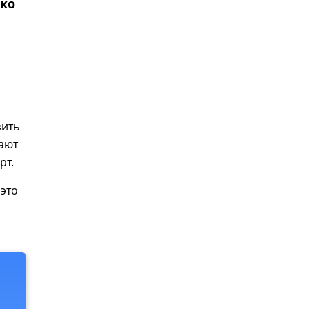
зко
зить
вают
рт.
 это