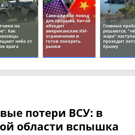
Санкции как повод
для прорыва. Китай
тчики на
обходит
Главные про
е". Как
американские ИИ-
решаются, "ч
назовцы
ограничения и
жара" наступа
ищают небо от
готов покорять
проходит лето
ов врага
рынки
Крыму
вые потери ВСУ: в
ой области вспышка