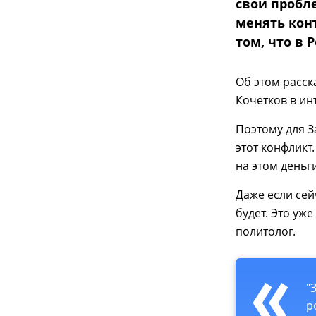
свои пробл
менять кон
том, что в 
Об этом расск
Кочетков в ин
Поэтому для З
этот конфликт
на этом деньг
Даже если сейч
будет. Это уж
политолог.
"
р