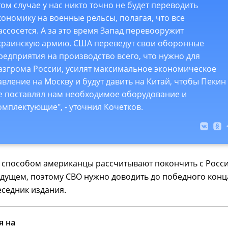
том случае у нас никто точно не будет переводить
кономику на военные рельсы, полагая, что все
ассосется. А за это время Запад перевооружит
краинскую армию. США переведут свои оборонные
редприятия на производство всего, что нужно для
азгрома России, усилят максимальное экономическое
авление на Москву и будут давить на Китай, чтобы Пекин
е поставлял нам необходимое оборудование и
омплектующие", - уточнил Кочетков.
 способом американцы рассчитывают покончить с Росси
дущем, поэтому СВО нужно доводить до победного конц
седник издания.
я на