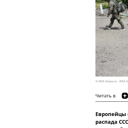
© РИА Новости . РИА 
Читать в
Европейцы 
распада СС