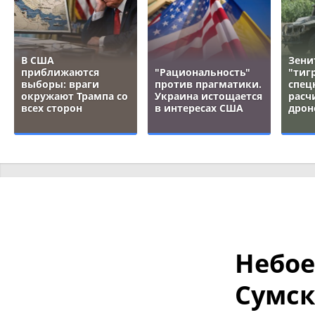
В США
Зени
приближаются
"Рациональность"
"тигр
выборы: враги
против прагматики.
спец
окружают Трампа со
Украина истощается
расч
всех сторон
в интересах США
дрон
Небое
Сумск