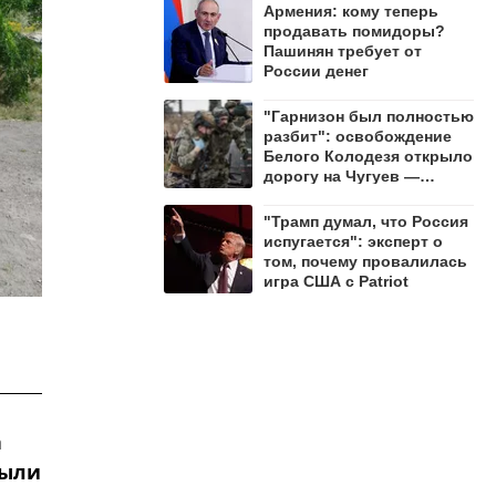
Армения: кому теперь
продавать помидоры?
Пашинян требует от
России денег
"Гарнизон был полностью
разбит": освобождение
Белого Колодезя открыло
дорогу на Чугуев —
Алехин
"Трамп думал, что Россия
испугается": эксперт о
том, почему провалилась
игра США с Patriot
а
были