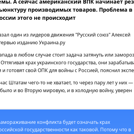
емы. А сейчас американский ВПК начинает ре
ъюнктуру производимых товаров. Проблема в
России этого не происходит
азал один из лидеров движения "Русский союз" Алексей
тервью изданию Украина.ру
апада в любом случае стоит задача затянуть или заморо
. Оттягивая крах украинского государства, они зарабаты
и и готовят свой ОПК для войны с Россией, пояснил экспе
ас Штатам чего-то не хватает, то через пару лет у них —
е было и во Вторую мировую, и в холодную войну, уверен
Замораживание конфликта будет означать крах
оссийской государственности как таковой. Потому что в