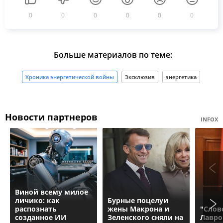
0
0
0
0
0
0
Больше материалов по теме:
Хроника энергетической войны
Эксклюзив
энергетика
Новости партнеров
INFOX
Виной всему милое
личико: как
Бурные поцелуи
распознать
жены Макрона и
"Слов
созданное ИИ
Зеленского сняли на
Лавро