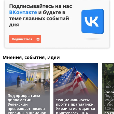
Мнения, события, идеи
Полк
Генн
Под прикрытием
Под 
дипломатии.
"Рациональность"
моби
Зеленский
против прагматики.
льво
превращает послов
Украина истощается
ВСУ 
Украины в шпионов
в интересах США
по с