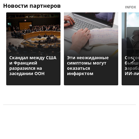
Новости партнеров
INFOX
Скандал между США
Эти неожиданные
Состо
и Францией
симптомы могут
бывш
разразился на
оказаться
зараб
заседании ООН
инфарктом
ИИ-ли