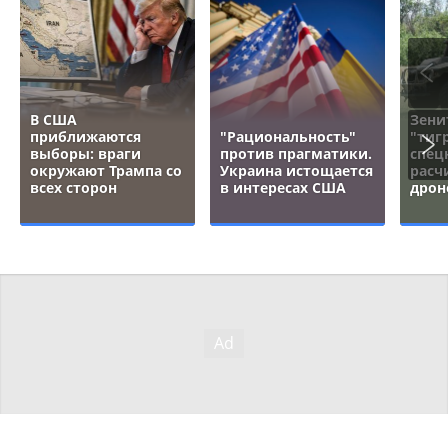
В США
Зени
приближаются
"Рациональность"
"тигр
выборы: враги
против прагматики.
спец
окружают Трампа со
Украина истощается
расч
всех сторон
в интересах США
дрон