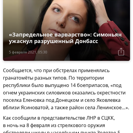
«Запредельное варварство»: Симоньян
ужаснул разрушенный Донбасс
5 февраля 2021, 05:30
Сообщается, что при обстрелах применялись
гранатомёты разных типов. По территории
республики было выпущено 14 боеприпасов, «под
огнем украинских силовиков оказались окрестности
поселка Еленовка под Донецком и село Яковлевка
вблизи Ясиноватой, а также район села Ленинское…».
Как сообщили в представительстве ЛНР в СЦКК,
в ночь на 8 февраля из стрелкового оружия
обстреляли школу в населённом пункте Золотое-5