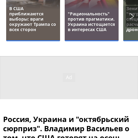
В США
Зени
приближаются
"Рациональность"
"тигр
выборы: враги
против прагматики.
спец
окружают Трампа со
Украина истощается
расч
всех сторон
в интересах США
дрон
Россия, Украина и "октябрьский
сюрприз". Владимир Васильев о
том, что США готовят на осень