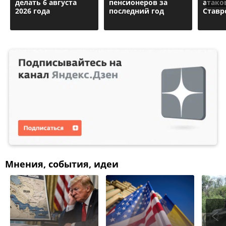
делать 6 августа
пенсионеров за
атако
2026 года
последний год
Ставр
Мнения, события, идеи