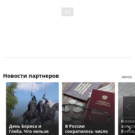
Новости партнеров
INFOX
Назва
День Бориса и
В России
запус
Глеба. Что нельзя
сократилось число
беспи