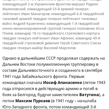
командующий 2-м Украинским фронтом маршал Родион
Малиновский, командующий 53-й армией генерал-
лейтенант Иван Манагаров, командующий 6-й гвардейской
танковой армией гвардии генерал-лейтенант танковых
войск Андрей Кравченко, командующий 1-й гвардейской
конно-механизированной группой генерал-полковник Исса
Плиев, командир 18-го гвардейского стрелкового корпуса
гвардии генерал-лейтенант Иван Афонин, командир 49-й
гвардейской стрелковой дивизии Герой Советского Союза
гвардии генерал-майор Василий Маргелов
Однако в дальнейшем СССР продолжал содержать на
Дальнем Востоке полумиллионную группировку в
составе Дальневосточного и созданного в сентябре
1941 года Забайкальского фронта. Первым
командовал сначала
Иосиф Апанасенко
(летом 1943
года отпросился в действующую армию и погиб в
боях за Белгород, будучи заместителем
Ватутина
), а
потом
Максим Пуркаев
(в 1941 году – начштаба
Юго-Западного фронта, потом командующий 3-й