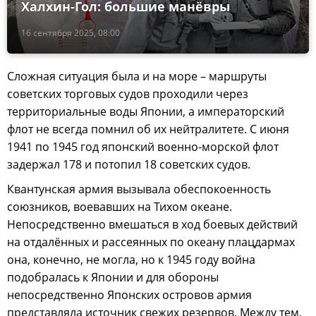
Халхин-Гол: большие манёвры
16 сентября 2025, 08:00
Сложная ситуация была и на море – маршруты
советских торговых судов проходили через
территориальные воды Японии, а императорский
флот не всегда помнил об их нейтралитете. С июня
1941 по 1945 год японский военно-морской флот
задержал 178 и потопил 18 советских судов.
Квантунская армия вызывала обеспокоенность
союзников, воевавших на Тихом океане.
Непосредственно вмешаться в ход боевых действий
на отдалённых и рассеянных по океану плацдармах
она, конечно, не могла, но к 1945 году война
подобралась к Японии и для обороны
непосредственно Японских островов армия
представляла источник свежих резервов. Между тем,