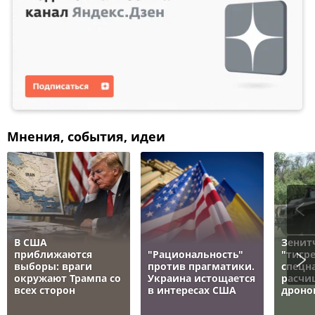
Мнения, события, идеи
В США
Зенит
приближаются
"Рациональность"
"тигре
выборы: враги
против прагматики.
спецн
окружают Трампа со
Украина истощается
расчи
всех сторон
в интересах США
дроно