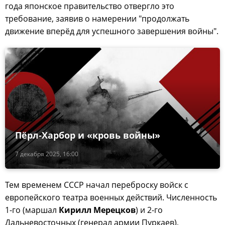
года японское правительство отвергло это
требование, заявив о намерении "продолжать
движение вперёд для успешного завершения войны".
Пёрл-Харбор и «кровь войны»
7 декабря 2025, 16:00
Тем временем СССР начал переброску войск с
европейского театра военных действий. Численность
1-го (маршал
Кирилл Мерецков
) и 2-го
Дальневосточных (генерал армии Пуркаев),