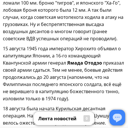
ломали 100 мм. броню "тигров", и японского "Ха-Го",
лобовая броня которого была 12 мм. А так были
случаи, когда советская мотопехота ходила в атаку на
грузовиках. Ну и беспрепятственная высадка
воздушных десантов о многом говорит (ранее
советские ВДВ успешных операций не проводили).
15 августа 1945 года император Хирохито объявил о
капитуляции Японии, а 16-го командующий
Квантунской армии генерал
Ямада Отодзо
приказал
своей армии сдаться. Тем не менее, боевые действия
продолжались до 20 августа (напомним, что на
Филиппинах последнего японского солдата, всё ещё
не верившего в капитуляцию божественного тэнно,
изловили только в 1974 году).
18 августа была начата Курильская десантная
операция. На самом северном острове Шумшу
Лента новостей
0
велось ожесточённое трёхдневное сражение.
Лента новостей