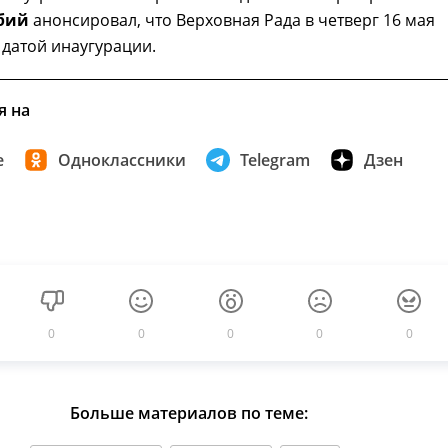
бий
анонсировал, что Верховная Рада в четверг 16 мая
 датой инаугурации.
я на
е
Одноклассники
Telegram
Дзен
0
0
0
0
0
Больше материалов по теме: