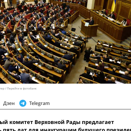
гер
Перейти в фотобанк
Дзен
Telegram
ый комитет Верховной Рады предлагает
ь пять дат для инаугурации будущего президе