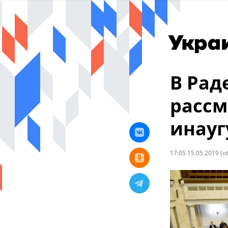
В Рад
рассм
инауг
17:05 15.05.2019
(о