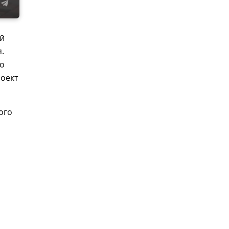
ий
я.
ко
роект
ого