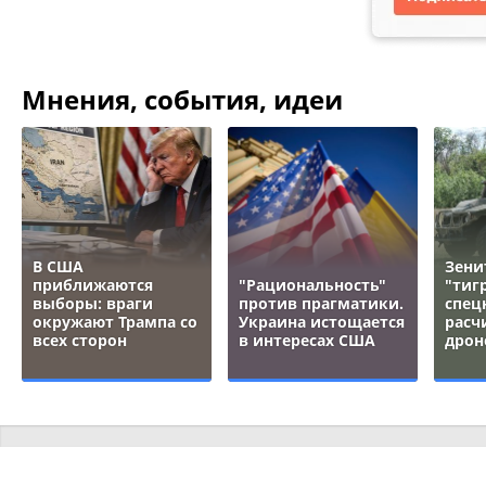
Мнения, события, идеи
В США
Зени
приближаются
"Рациональность"
"тигр
выборы: враги
против прагматики.
спец
окружают Трампа со
Украина истощается
расч
всех сторон
в интересах США
дрон