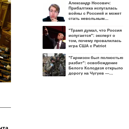
Александр Носович:
Прибалтика испугалась
войны с Россией и может
стать невольным
защитником Ленобласти
"Трамп думал, что Россия
испугается": эксперт о
том, почему провалилась
игра США с Patriot
"Гарнизон был полностью
разбит": освобождение
Белого Колодезя открыло
дорогу на Чугуев —
Алехин
нта