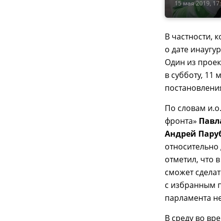
15 мая 2019, 17
В частности, 
о дате инаугур
Один из проек
в субботу, 11
постановлени
По словам и.о
фронта»
Павл
Андрей Пару
относительно 
отметил, что в
сможет сдела
с избранным п
парламента не
В среду во вр