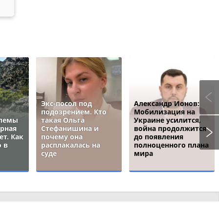
Экс-посол под
Александр Ионов:
подозрением. Кто
Мобилизация на
блемы
такая Ольга
Украине усилится,
ёрная
Стефанишина и
война продолжится
ет. Как
почему она
до появления
 в
расплакалась на
полноценного плана
суде
мира