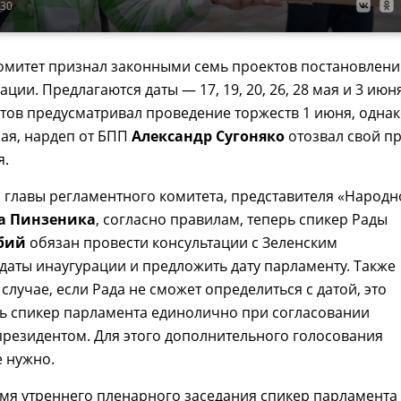
:30
комитет признал законными семь проектов постановлен
ации. Предлагаются даты — 17, 19, 20, 26, 28 мая и 3 июн
тов предусматривал проведение торжеств 1 июня, одна
 мая, нардеп от БПП
Александр Сугоняко
отозвал свой п
я.
. главы регламентного комитета, представителя «Народн
а Пинзеника
, согласно правилам, теперь спикер Рады
бий
обязан провести консультации с Зеленским
даты инаугурации и предложить дату парламенту. Также
 случае, если Рада не сможет определиться с датой, это
ть спикер парламента единолично при согласовании
резидентом. Для этого дополнительного голосования
 нужно.
емя утреннего пленарного заседания спикер парламента