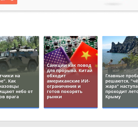
Санкции как повод
для прорыва. Китай
тчики на
обходит
Главные про
е". Как
американские ИИ-
решаются, "ч
назовцы
ограничения и
жара" наступа
ищают небо от
готов покорять
проходит лето
ов врага
рынки
Крыму