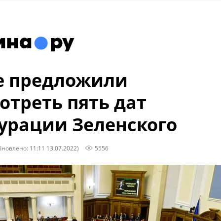
е предложили
отреть пять дат
урации Зеленского
бновлено: 11:11 13.07.2022)
5556