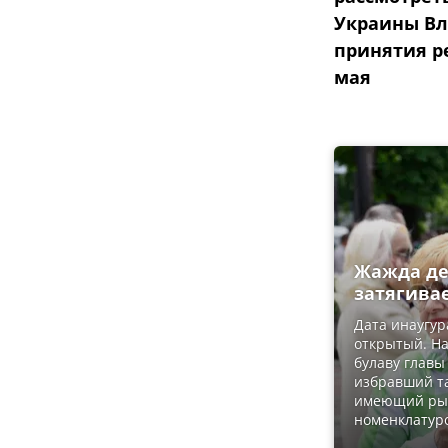
Украины Вл
принятия ре
мая
Жажда ден
затягива
Дата инаугур
открытый. На
булаву главы
избравший та
имеющий рыч
номенклатур