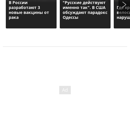
В России
"Русские действуют
разработают 3
именно так". В США
Где х
новые вакцины от
обсуждают парадокс
велос
рака
Одессы
наруш