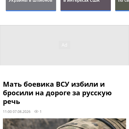
Украины в шпионов
в интересах США
по с
Мать боевика ВСУ избили и
бросили на дороге за русскую
речь
11:00 07.08.2026
1