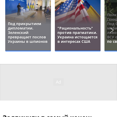
Полк
Генн
Под прикрытием
Под 
дипломатии.
"Рациональность"
моби
Зеленский
против прагматики.
льво
превращает послов
Украина истощается
ВСУ 
Украины в шпионов
в интересах США
по с