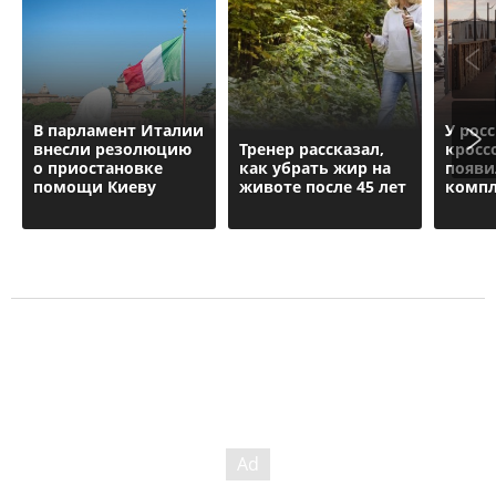
В парламент Италии
У рос
внесли резолюцию
Тренер рассказал,
кросс
о приостановке
как убрать жир на
появи
помощи Киеву
животе после 45 лет
компл