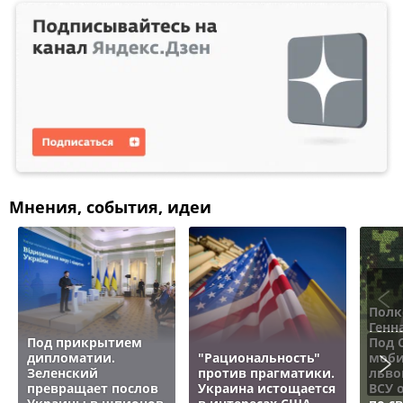
Мнения, события, идеи
Полк
Генн
Под прикрытием
Под 
дипломатии.
"Рациональность"
моби
Зеленский
против прагматики.
льво
превращает послов
Украина истощается
ВСУ 