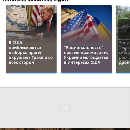
В США
Зени
приближаются
"Рациональность"
"тигр
выборы: враги
против прагматики.
спец
окружают Трампа со
Украина истощается
расч
всех сторон
в интересах США
дрон