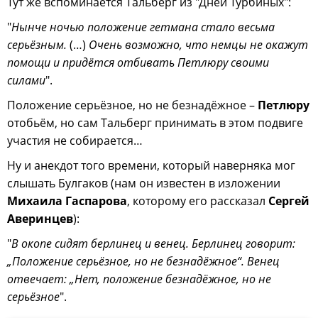
Тут же вспоминается Тальберг из "Дней Турбиных":
"
Нынче ночью положение гетмана стало весьма
серьёзным.
(…)
Очень возможно, что немцы не окажут
помощи и придётся отбивать Петлюру своими
силами
".
Положение серьёзное, но не безнадёжное –
Петлюру
отобьём, но сам Тальберг принимать в этом подвиге
участия не собирается…
Ну и анекдот того времени, который наверняка мог
слышать Булгаков (нам он известен в изложении
Михаила Гаспарова
, которому его рассказал
Сергей
Аверинцев
):
"
В окопе сидят берлинец и венец. Берлинец говорит:
„Положение серьёзное, но не безнадёжное“. Венец
отвечает: „Нет, положение безнадёжное, но не
серьёзное
".