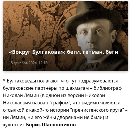
«Вокруг Булгакова»: беги, гетман, беги
15 декабря 2024, 12:13
* Булгаковеды полагают, что тут подразумеваются
булгаковские партнёры по шахматам – библиограф
Николай Лямин (в одной из версий Николай
Николаевич назван "графом", что видимо является
отсылкой к какой-то истории "пречистенского круга" –
ни Лямин, ни его жёны дворянами не были) и
художник
Борис Шапошников
.