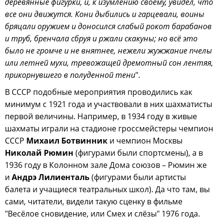
деревянные фигурки, и, к изумлению своему, увидел, что
все они движутся. Кони дыбились и гарцевали, воины
бряцали оружием и доносился слабый рокот барабанов
и труб, бренчала сбруя и ржали скакуны; но всё это
было не громче и не внятнее, нежели жужжание пчелы
или летней мухи, тревожащей дремотный сон лентяя,
прикорнувшего в полуденной тени
".
В СССР подобные мероприятия проводились как
минимум с 1921 года и участвовали в них шахматисты
первой величины. Например, в 1934 году в живые
шахматы играли на стадионе гроссмейстеры чемпион
СССР
Михаил Ботвинник
и чемпион Москвы
Николай Рюмин
(фигурами были спортсмены), а в
1936 году в Колонном зале Дома союзов – Рюмин же
и
Андрэ Лилиенталь
(фигурами были артисты
балета и учащиеся театральных школ). Да что там, вы
сами, читатели, видели такую сценку в фильме
"Весёлое сновидение, или Смех и слёзы" 1976 года.