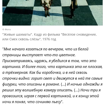
© Фото
"Живые шахматы". Кадр из фильма "Весёлое сновидение,
или Смех сквозь слёзы", 1976 год
"
Мне начало казаться по вечерам, что из белой
страницы выступает что-то цветное.
Присматриваясь, щурясь, я убедился в том, что это
картинка. И более того, что картинка эта не плоская,
а трёхмерная. Как бы коробочка, и в ней сквозь
строчки видно: горит свет и движутся в ней те самые
фигурки, что описаны в романе.
(...)
И ночью однажды я
решил эту волшебную камеру описать.
(…)
Ночи три я
провозился, играя с первой картинкой, и к концу этой
ночи я понял, что сочиняю пьесу
".