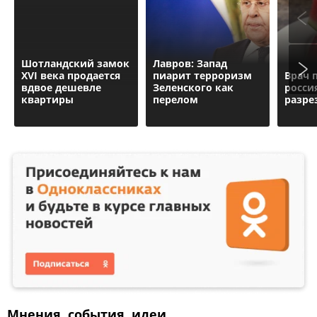
Шотландский замок
Лавров: Запад
XVI века продается
пиарит терроризм
Врач 
вдвое дешевле
Зеленского как
росси
квартиры
перелом
разре
Мнения, события, идеи