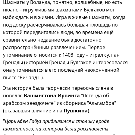
Шахматы у Воланда, понятно, волшебные, но есть
нюанс – игру живыми шахматами Булгаков мог
наблюдать и в жизни. Игра в живые шахматы, когда
под доску расчерчивалась большая площадь по
которой передвигались люди, во времена ещё
сравнительно недавние была достаточно
распространённым развлечением. Первое
упоминание относится к 1408 году – играл султан
Гренады (историей Гренады Булгаков интересовался –
она упоминается в его последней неоконченной
пьесе "Ричард I").
Эта история была творчески переосмыслена в
новелле
Вашингтона Ирвинга
"Легенда об
арабском звездочёте" из сборника "Альгамбра"
(оказавшая влияние и на
Пушкина
):
"
Царь Абен Габуз приблизился к столику вроде
шахматного, на котором были расставлены