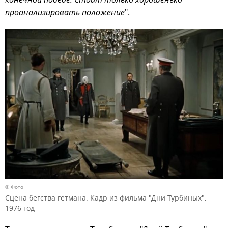
проанализировать положение
".
© Фото
Сцена бегства гетмана. Кадр из фильма "Дни Турбиных",
1976 год