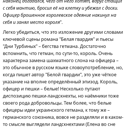
наконец догадался, чего от него хотят, вдруг стащил
с себя мантию, бросил её на клетку и убежал с доски.
Офицер брошенное королевское одеяние накинул на
себя и занял место короля
".
Легко убедиться, что это изложение другими словами
ключевой сцены романа "Белая гвардия" и пьесы
"Дни Турбиных" – бегства гетмана. Достаточно
вспомнить, что гетман, по сути-то, король. Очень
характерна замена шахматного слона на офицера –
это обычное в русском языке словоупотребление, но,
когда пишет автор "Белой гвардии", это уже чёткое
указание на вполне определённый эпизод. Король,
офицер и пешки – белые! Несколько путают
диспозицию пешки-ландскнехты, но наёмники тоже
своего рода добровольцы. Тем более, что белые
офицеры идеи украинского гетмана, к тому же –
германского союзника, вовсе не разделяли и в каком-
то смысле выглядели ландскнехтами (Елена во сне