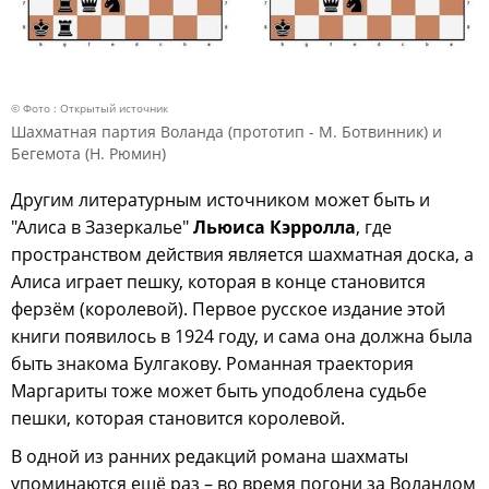
© Фото : Открытый источник
Шахматная партия Воланда (прототип - М. Ботвинник) и
Бегемота (Н. Рюмин)
Другим литературным источником может быть и
"Алиса в Зазеркалье"
Льюиса Кэрролла
, где
пространством действия является шахматная доска, а
Алиса играет пешку, которая в конце становится
ферзём (королевой). Первое русское издание этой
книги появилось в 1924 году, и сама она должна была
быть знакома Булгакову. Романная траектория
Маргариты тоже может быть уподоблена судьбе
пешки, которая становится королевой.
В одной из ранних редакций романа шахматы
упоминаются ещё раз – во время погони за Воландом