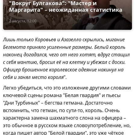
"Вокруг Булгакова": "Мастер и
Маргарита" – неожиданная статистика
2 августа, 12:00
Лишь только Коровьев и Азазелло скрылись, мигание
Бегемота приняло усиленные размеры. Белый король
наконец догадался, чего от него хотят, вдруг стащил
с себя мантию, бросил её на клетку и убежал с доски.
Офицер брошенное королевское одеяние накинул на
себя и занял место короля
".
Легко убедиться, что это изложение другими словами
ключевой сцены романа "Белая гвардия" и пьесы
"Дни Турбиных" – бегства гетмана. Достаточно
вспомнить, что гетман, по сути-то, король. Очень
характерна замена шахматного слона на офицера –
это обычное в русском языке словоупотребление, но,
когда пишет автор "Белой гвардии", это уже чёткое