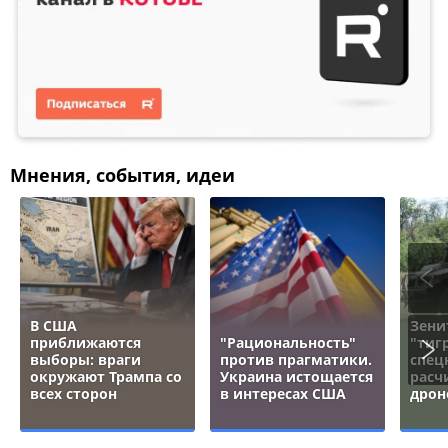
Мнения, события, идеи
В США
Зени
приближаются
"Рациональность"
"тигр
выборы: враги
против прагматики.
спец
окружают Трампа со
Украина истощается
расч
всех сторон
в интересах США
дрон