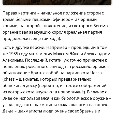
Первая картинка – начальное положение сторон с
тремя белыми пешками, офицером и чёрными
конями, на второй – положение, из которого Бегемот
организовал эвакуацию короля (реальная партия
продолжалась ещё три хода).
Есть и другие версии. Например – прошедший в том
же 1935 году матч между Максом Эйве и Александром
Алёхиным. Последний, кстати, уж точно причастен к
появлению романного эпизода – гроссмейстер имел
обыкновение брать с собой на партии кота Чесса
(chess – шахматы), который предварительно
обнюхивал доску (вероятно, из тех же соображений,
из которых кота впускают в новое жильё). В случае с
Эйве он использовался и как биологическое оружие –
у голландского шахматиста была аллергия на кошек.
Да-да – шахматисты люди очень своеобразные и