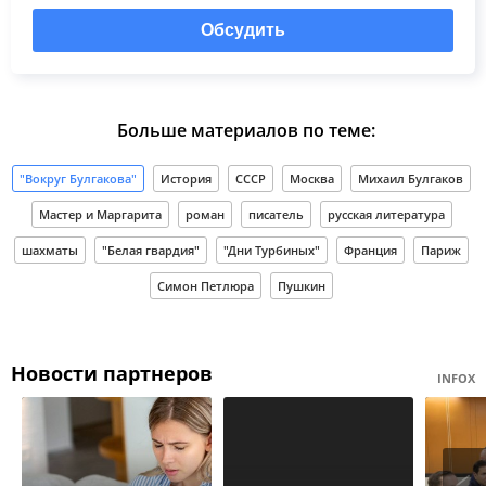
Обсудить
Больше материалов по теме:
"Вокруг Булгакова"
История
СССР
Москва
Михаил Булгаков
Мастер и Маргарита
роман
писатель
русская литература
шахматы
"Белая гвардия"
"Дни Турбиных"
Франция
Париж
Симон Петлюра
Пушкин
Новости партнеров
INFOX