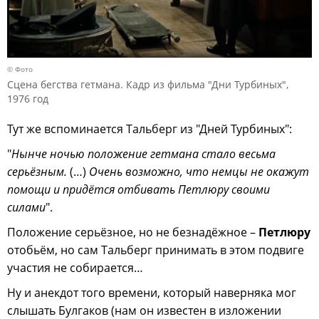
© Фото
Сцена бегства гетмана. Кадр из фильма "Дни Турбиных",
1976 год
Тут же вспоминается Тальберг из "Дней Турбиных":
"
Нынче ночью положение гетмана стало весьма
серьёзным.
(…)
Очень возможно, что немцы не окажут
помощи и придётся отбивать Петлюру своими
силами
".
Положение серьёзное, но не безнадёжное –
Петлюру
отобьём, но сам Тальберг принимать в этом подвиге
участия не собирается…
Ну и анекдот того времени, который наверняка мог
слышать Булгаков (нам он известен в изложении