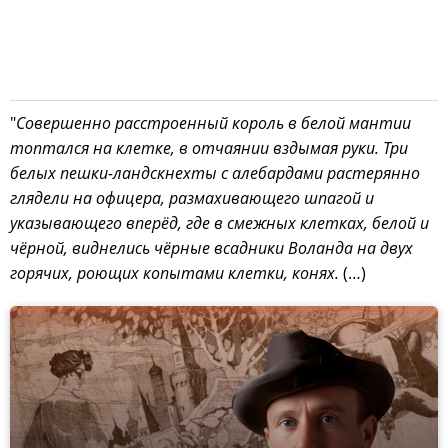
"
Совершенно расстроенный король в белой мантии
топтался на клетке, в отчаянии вздымая руки. Три
белых пешки-ландскнехты с алебардами растерянно
глядели на офицера, размахивающего шпагой и
указывающего вперёд, где в смежных клетках, белой и
чёрной, виднелись чёрные всадники Воланда на двух
горячих, роющих копытами клетки, конях.
(…)