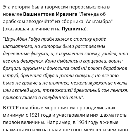
Эта история была творчески переосмыслена в
новелле
Вашингтона Ирвинга
"Легенда об
арабском звездочёте" из сборника "Альгамбра"
(оказавшая влияние и на
Пушкина
):
"
Царь Абен Габуз приблизился к столику вроде
шахматного, на котором были расставлены
деревянные фигурки, и, к изумлению своему, увидел, что
все они движутся. Кони дыбились и гарцевали, воины
бряцали оружием и доносился слабый рокот барабанов
и труб, бренчала сбруя и ржали скакуны; но всё это
было не громче и не внятнее, нежели жужжание пчелы
или летней мухи, тревожащей дремотный сон лентяя,
прикорнувшего в полуденной тени
".
В СССР подобные мероприятия проводились как
минимум с 1921 года и участвовали в них шахматисты
первой величины. Например, в 1934 году в живые
шахматы играли на стадионе гроссмейстеры чемпион