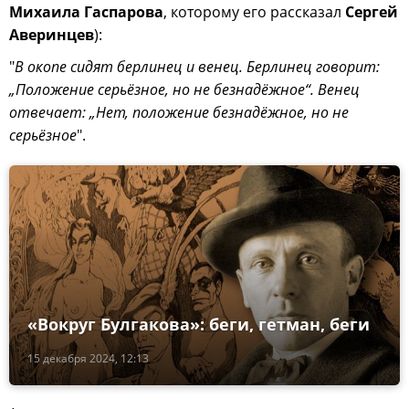
Михаила Гаспарова
, которому его рассказал
Сергей
Аверинцев
):
"
В окопе сидят берлинец и венец. Берлинец говорит:
„Положение серьёзное, но не безнадёжное“. Венец
отвечает: „Нет, положение безнадёжное, но не
серьёзное
".
«Вокруг Булгакова»: беги, гетман, беги
15 декабря 2024, 12:13