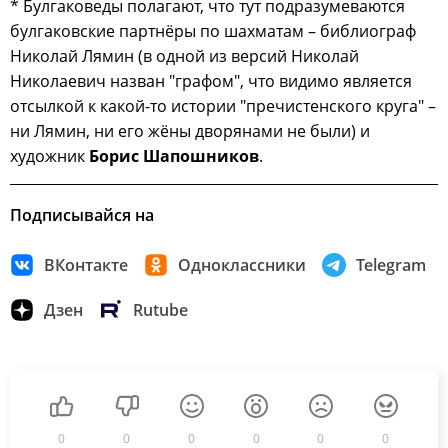
* Булгаковеды полагают, что тут подразумеваются
булгаковские партнёры по шахматам – библиограф
Николай Лямин (в одной из версий Николай
Николаевич назван "графом", что видимо является
отсылкой к какой-то истории "пречистенского круга" –
ни Лямин, ни его жёны дворянами не были) и
художник
Борис Шапошников
.
Подписывайся на
ВКонтакте
Одноклассники
Telegram
Дзен
Rutube
0
0
0
0
0
0