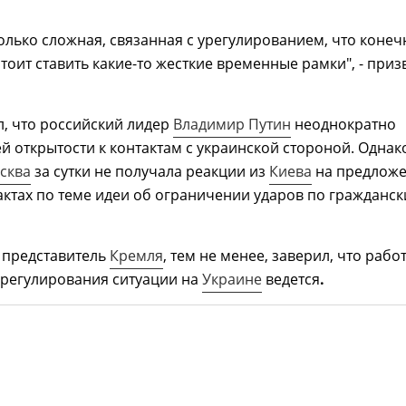
только сложная, связанная с урегулированием, что конеч
стоит ставить какие-то жесткие временные рамки", - приз
, что российский лидер
Владимир Путин
неоднократно
ей открытости к контактам с украинской стороной. Однак
сква
за сутки не получала реакции из
Киева
на предлож
актах по теме идеи об ограничении ударов по гражданс
представитель
Кремля
, тем не менее, заверил, что рабо
урегулирования ситуации на
Украине
ведется
.