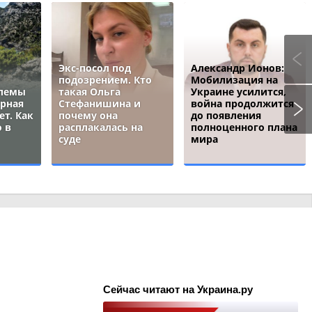
Экс-посол под
Александр Ионов:
подозрением. Кто
Мобилизация на
блемы
такая Ольга
Украине усилится,
ёрная
Стефанишина и
война продолжится
ет. Как
почему она
до появления
 в
расплакалась на
полноценного плана
суде
мира
Сейчас читают на Украина.ру