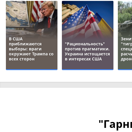
В США
Зени
приближаются
"Рациональность"
"тигр
выборы: враги
против прагматики.
спец
окружают Трампа со
Украина истощается
расч
всех сторон
в интересах США
дрон
"Гарн