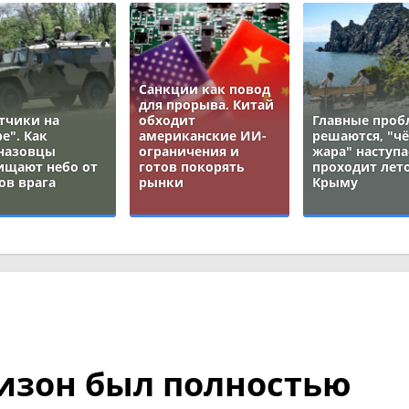
Санкции как повод
для прорыва. Китай
тчики на
обходит
Главные про
е". Как
американские ИИ-
решаются, "ч
назовцы
ограничения и
жара" наступа
ищают небо от
готов покорять
проходит лето
ов врага
рынки
Крыму
изон был полностью