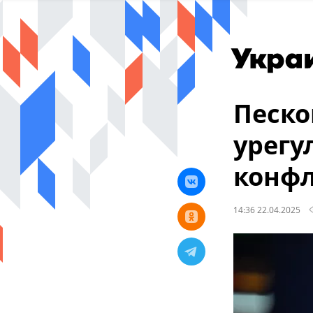
Песко
урегу
конф
14:36 22.04.2025