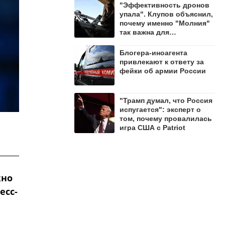
"Эффективность дронов
упала". Клупов объяснил,
почему именно "Молния"
так важна для
уничтожения ВСУ
Блогера-иноагента
привлекают к ответу за
фейки об армии России
"Трамп думал, что Россия
испугается": эксперт о
том, почему провалилась
игра США с Patriot
жно
есс-