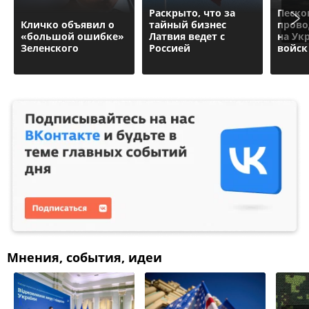
Раскрыто, что за
Песко
Кличко объявил о
тайный бизнес
прово
«большой ошибке»
Латвия ведет с
на Ук
Зеленского
Россией
войск
Мнения, события, идеи