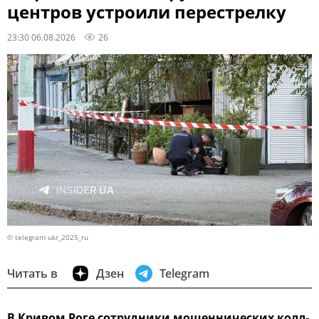
центров устроили перестрелку
23:30 06.08.2026
26
© telegram ukr_2025_ru
Читать в
Дзен
Telegram
В Кривом Роге сотрудники мошеннических колл-