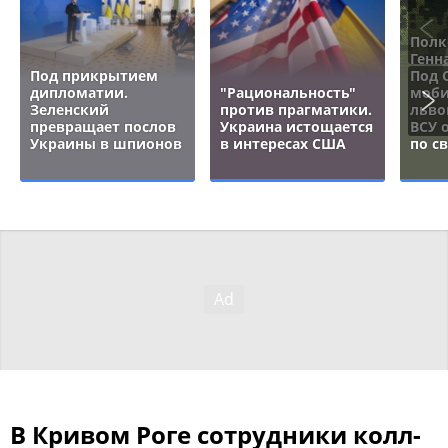
Полк
Генн
Под прикрытием
Под 
дипломатии.
"Рациональность"
моби
Зеленский
против прагматики.
льво
превращает послов
Украина истощается
ВСУ 
Украины в шпионов
в интересах США
по с
В Кривом Роге сотрудники колл-