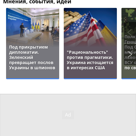
Мнения, события, идеи
Полк
Генн
Под прикрытием
Под 
дипломатии.
"Рациональность"
моби
Зеленский
против прагматики.
льво
превращает послов
Украина истощается
ВСУ 
Украины в шпионов
в интересах США
по с