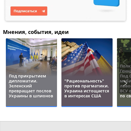
Мнения, события, идеи
Полк
Генн
Под прикрытием
Под 
дипломатии.
"Рациональность"
моби
Зеленский
против прагматики.
льво
превращает послов
Украина истощается
ВСУ 
Украины в шпионов
в интересах США
по с