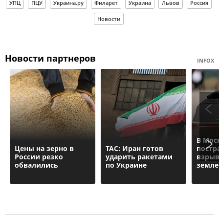
УПЦ
ПЦУ
Украина.ру
Филарет
Украина
Львов
Россия
Новости
Новости партнеров
INFOX
В Мос
Цены на зерно в
ТАС: Иран готов
постр
России резко
ударить ракетами
взрыв
обвалились
по Украине
земле