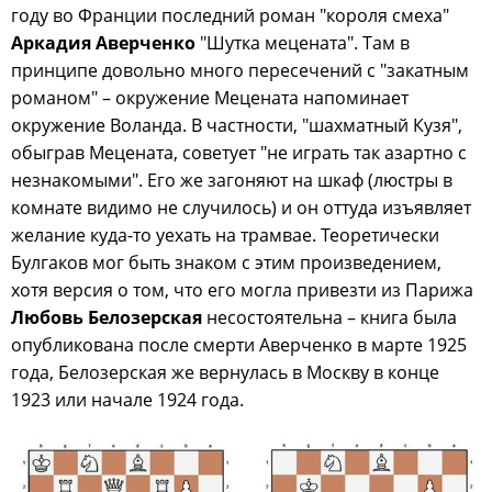
году во Франции последний роман "короля смеха"
Аркадия Аверченко
"Шутка мецената". Там в
принципе довольно много пересечений с "закатным
романом" – окружение Мецената напоминает
окружение Воланда. В частности, "шахматный Кузя",
обыграв Мецената, советует "не играть так азартно с
незнакомыми". Его же загоняют на шкаф (люстры в
комнате видимо не случилось) и он оттуда изъявляет
желание куда-то уехать на трамвае. Теоретически
Булгаков мог быть знаком с этим произведением,
хотя версия о том, что его могла привезти из Парижа
Любовь Белозерская
несостоятельна – книга была
опубликована после смерти Аверченко в марте 1925
года, Белозерская же вернулась в Москву в конце
1923 или начале 1924 года.