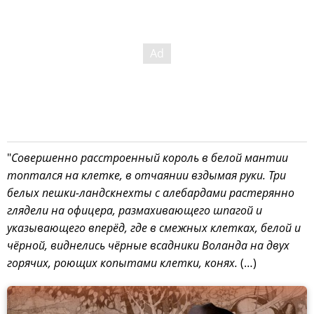
"
Совершенно расстроенный король в белой мантии
топтался на клетке, в отчаянии вздымая руки. Три
белых пешки-ландскнехты с алебардами растерянно
глядели на офицера, размахивающего шпагой и
указывающего вперёд, где в смежных клетках, белой и
чёрной, виднелись чёрные всадники Воланда на двух
горячих, роющих копытами клетки, конях.
(…)