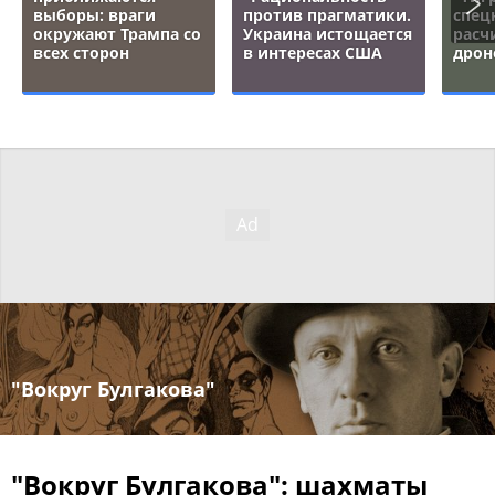
выборы: враги
против прагматики.
спец
окружают Трампа со
Украина истощается
расч
всех сторон
в интересах США
дрон
"Вокруг Булгакова"
"Вокруг Булгакова": шахматы