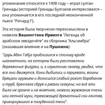
упоминание относится к 1408 году – играл султан
Гренады (историей Гренады Булгаков интересовался –
она упоминается в его последней неоконченной
пьесе "Ричард I").
Эта история была творчески переосмыслена в
новелле
Вашингтона Ирвинга
"Легенда об
арабском звездочёте" из сборника "Альгамбра"
(оказавшая влияние и на
Пушкина
):
"
Царь Абен Габуз приблизился к столику вроде
шахматного, на котором были расставлены
деревянные фигурки, и, к изумлению своему, увидел, что
все они движутся. Кони дыбились и гарцевали, воины
бряцали оружием и доносился слабый рокот барабанов
и труб, бренчала сбруя и ржали скакуны; но всё это
было не громче и не внятнее, нежели жужжание пчелы
или летней мухи, тревожащей дремотный сон лентяя,
прикорнувшего в полуденной тени
".