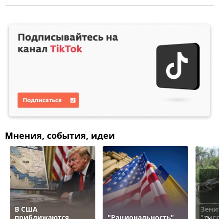
Мнения, события, идеи
В США
Зени
приближаются
"Рациональность"
"тигр