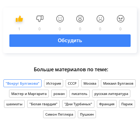
1
0
0
0
0
0
Обсудить
Больше материалов по теме:
"Вокруг Булгакова"
История
СССР
Москва
Михаил Булгаков
Мастер и Маргарита
роман
писатель
русская литература
шахматы
"Белая гвардия"
"Дни Турбиных"
Франция
Париж
Симон Петлюра
Пушкин