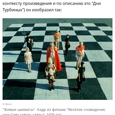
контексту произведения и по описанию это "Дни
Турбиных") он изобразил так:
© Фото
"Живые шахматы". Кадр из фильма "Весёлое сновидение,
или Смех сквозь слёзы", 1976 год