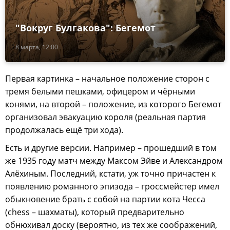
"Вокруг Булгакова": Бегемот
8 марта, 12:00
Первая картинка – начальное положение сторон с
тремя белыми пешками, офицером и чёрными
конями, на второй – положение, из которого Бегемот
организовал эвакуацию короля (реальная партия
продолжалась ещё три хода).
Есть и другие версии. Например – прошедший в том
же 1935 году матч между Максом Эйве и Александром
Алёхиным. Последний, кстати, уж точно причастен к
появлению романного эпизода – гроссмейстер имел
обыкновение брать с собой на партии кота Чесса
(chess – шахматы), который предварительно
обнюхивал доску (вероятно, из тех же соображений,