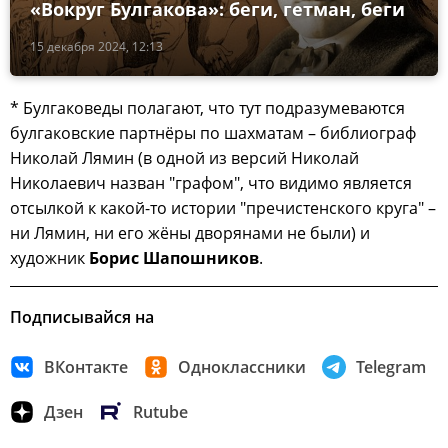
«Вокруг Булгакова»: беги, гетман, беги
15 декабря 2024, 12:13
* Булгаковеды полагают, что тут подразумеваются
булгаковские партнёры по шахматам – библиограф
Николай Лямин (в одной из версий Николай
Николаевич назван "графом", что видимо является
отсылкой к какой-то истории "пречистенского круга" –
ни Лямин, ни его жёны дворянами не были) и
художник
Борис Шапошников
.
Подписывайся на
ВКонтакте
Одноклассники
Telegram
Дзен
Rutube