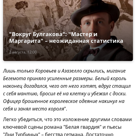
"Вокруг Булгакова": "Мастер и
Маргарита" – неожиданная статистика
2 августа, 12:00
Лишь только Коровьев и Азазелло скрылись, мигание
Бегемота приняло усиленные размеры. Белый король
наконец догадался, чего от него хотят, вдруг стащил
с себя мантию, бросил её на клетку и убежал с доски.
Офицер брошенное королевское одеяние накинул на
себя и занял место короля
".
Легко убедиться, что это изложение другими словами
ключевой сцены романа "Белая гвардия" и пьесы
"Дни Турбиных" – бегства гетмана. Достаточно