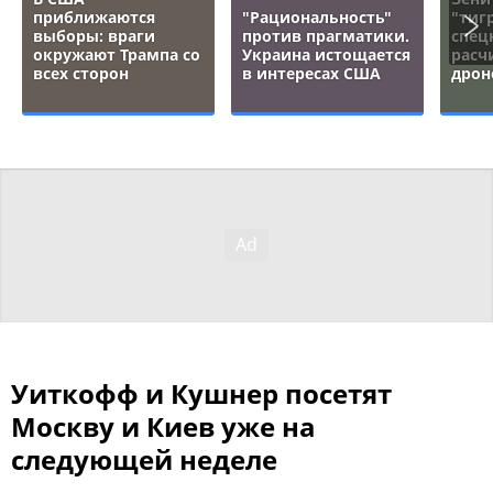
приближаются
"Рациональность"
"тигр
выборы: враги
против прагматики.
спец
окружают Трампа со
Украина истощается
расч
всех сторон
в интересах США
дрон
Уиткофф и Кушнер посетят
Москву и Киев уже на
следующей неделе