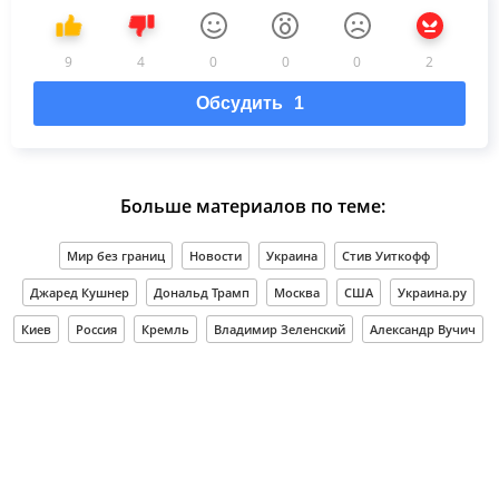
9
4
0
0
0
2
Обсудить
1
Больше материалов по теме:
Мир без границ
Новости
Украина
Стив Уиткофф
Джаред Кушнер
Дональд Трамп
Москва
США
Украина.ру
Киев
Россия
Кремль
Владимир Зеленский
Александр Вучич