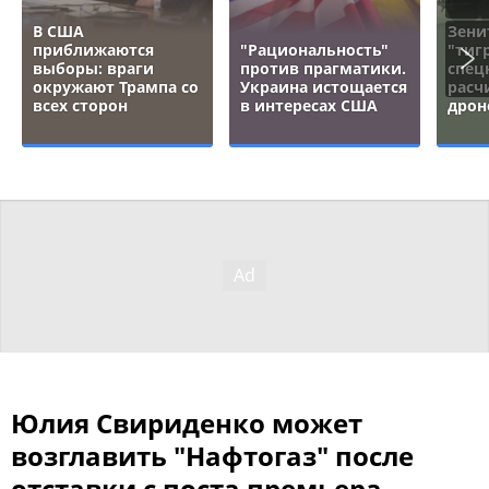
В США
Зени
приближаются
"Рациональность"
"тигр
выборы: враги
против прагматики.
спец
окружают Трампа со
Украина истощается
расч
всех сторон
в интересах США
дрон
Юлия Свириденко может
возглавить "Нафтогаз" после