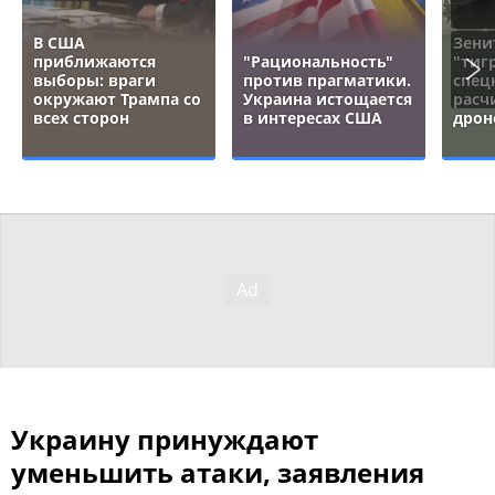
В США
Зени
приближаются
"Рациональность"
"тигр
выборы: враги
против прагматики.
спец
окружают Трампа со
Украина истощается
расч
всех сторон
в интересах США
дрон
Украину принуждают
уменьшить атаки, заявления