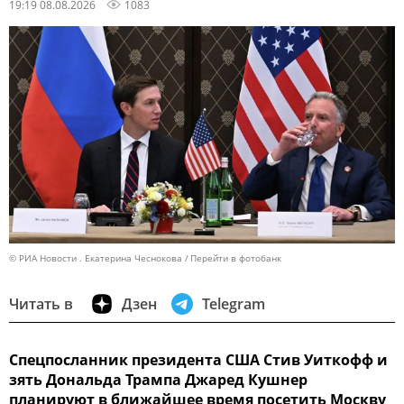
19:19 08.08.2026
1083
© РИА Новости . Екатерина Чеснокова
Перейти в фотобанк
Читать в
Дзен
Telegram
Спецпосланник президента США Стив Уиткофф и
зять Дональда Трампа Джаред Кушнер
планируют в ближайшее время посетить Москву