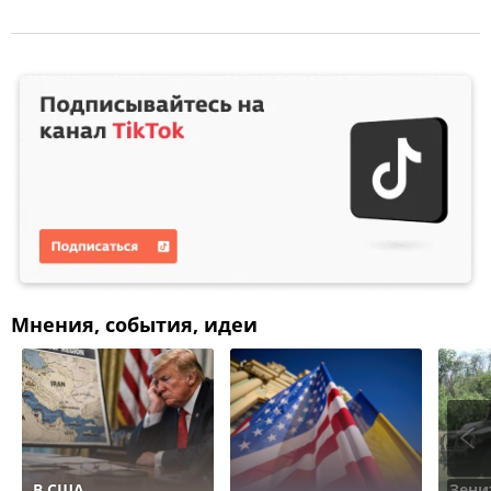
Мнения, события, идеи
В США
Зени