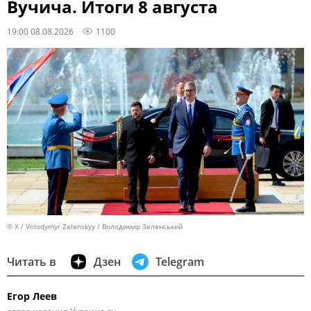
Вучича. Итоги 8 августа
19:00 08.08.2026
1100
© X / Volodymyr Zelenskyy / Володимир Зеленський
Читать в
Дзен
Telegram
Егор Леев
автор издания Украина.ру