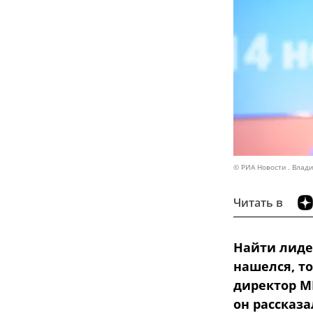
© РИА Новости . Влад
Читать в
Найти лидер
нашелся, то
директор М
он рассказ