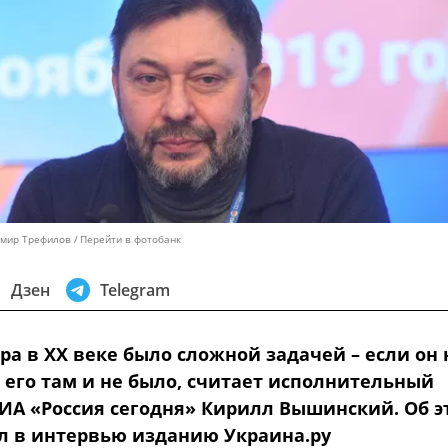
имир Трефилов
Перейти в фотобанк
Дзен
Telegram
а в ХХ веке было сложной задачей – если он 
 его там и не было, считает исполнительный
ИА «Россия сегодня» Кирилл Вышинский. Об э
ал в интервью изданию Украина.ру