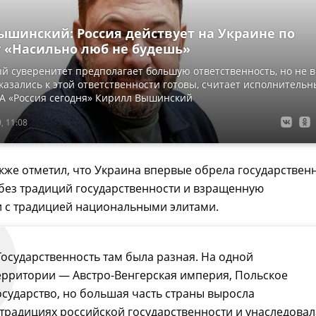
ышинский: Россия действует на Украине по
 «Насильно люб не будешь»
 суверенитет предполагает большую ответственность, но не в
казались к этой ответственности готовы, считает исполнитель
А «Россия сегодня» Кирилл Вышинский
, 11:08
же отметил, что Украина впервые обрела государствен
 без традиций государственности и взращенную
и с традицией национальными элитами.
Государственность там была разная. На одной
ерритории — Австро-Венгерская империя, Польское
осударство, но большая часть страны выросла
 традициях российской государственности и унаследовал