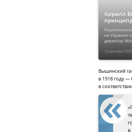
Кирилл В
принципу
Национальный
на Украине о
директор МИ
12 декабря 2020
Вышинский так
в 1918 году —
в соответстви
«
т
г
в