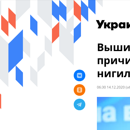
Выши
причи
ниги
06:30 14.12.2020
(о