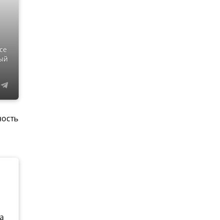
се
ный
ность
а