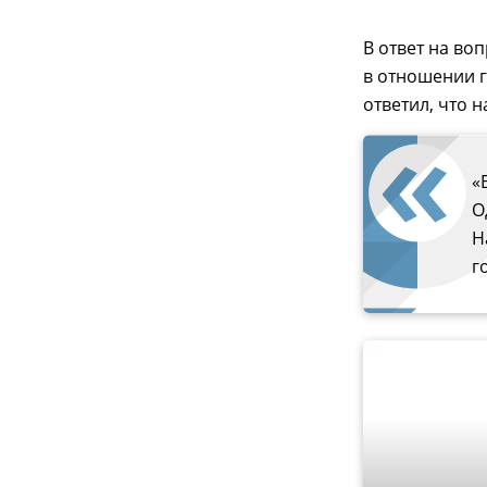
В ответ на во
в отношении г
ответил, что 
«
О
Н
г