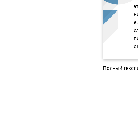
э
н
е
с
п
о
Полный текст