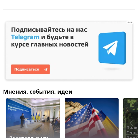
Мнения, события, идеи
Полк
Генн
Под прикрытием
Под 