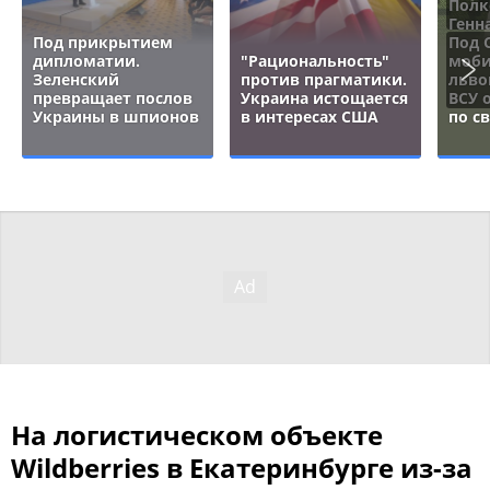
Полк
Генн
Под прикрытием
Под 
дипломатии.
"Рациональность"
моби
Зеленский
против прагматики.
льво
превращает послов
Украина истощается
ВСУ 
Украины в шпионов
в интересах США
по с
На логистическом объекте
Wildberries в Екатеринбурге из-за