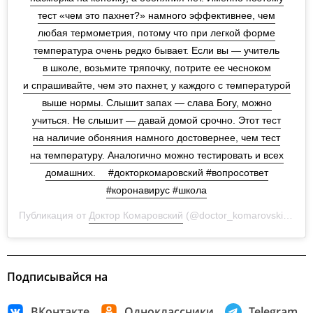
тест «чем это пахнет?» намного эффективнее, чем
любая термометрия, потому что при легкой форме
температура очень редко бывает. Если вы — учитель
в школе, возьмите тряпочку, потрите ее чесноком
и спрашивайте, чем это пахнет, у каждого с температурой
выше нормы. Слышит запах — слава Богу, можно
учиться. Не слышит — давай домой срочно. Этот тест
на наличие обоняния намного достовернее, чем тест
на температуру. Аналогично можно тестировать и всех
домашних.⁣ ⠀⁣ #докторкомаровский #вопросответ
#коронавирус #школа
Публикация от
Доктор Комаровский
(@doctor_komarovskiy) 4 Ноя 2020 в 12:29 PST
Подписывайся на
ВКонтакте
Одноклассники
Telegram