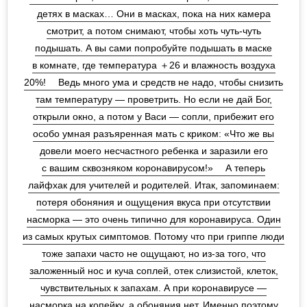
детях в масках… Они в масках, пока на них камера
смотрит, а потом снимают, чтобы хоть чуть-чуть
подышать. А вы сами попробуйте подышать в маске
в комнате, где температура ＋26 и влажность воздуха
20%!⁣ ⠀⁣ Ведь много ума и средств не надо, чтобы снизить
там температуру — проветрить. Но если не дай Бог,
открыли окно, а потом у Васи — сопли, прибежит его
особо умная разъяренная мать с криком: «Что же вы
довели моего несчастного ребенка и заразили его
с вашим сквозняком коронавирусом!»⁣ ⠀⁣ А теперь
лайфхак для учителей и родителей. Итак, запоминаем:
потеря обоняния и ощущения вкуса при отсутствии
насморка — это очень типично для коронавируса. Один
из самых крутых симптомов. Потому что при гриппе люди
тоже запахи часто не ощущают, но из-за того, что
заложенный нос и куча соплей, отек слизистой, клеток,
чувствительных к запахам. А при коронавирусе —
насморка на копейку, а обоняния нет. Именно поэтому