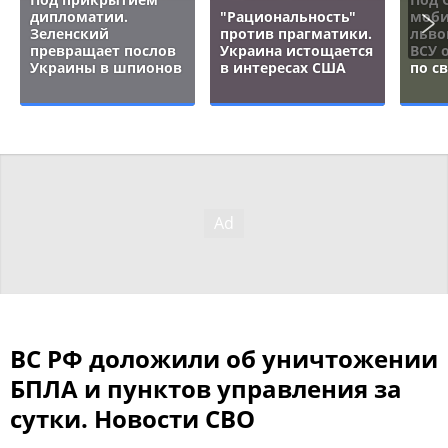
дипломатии.
"Рациональность"
моби
Зеленский
против прагматики.
льво
превращает послов
Украина истощается
ВСУ 
Украины в шпионов
в интересах США
по с
ВС РФ доложили об уничтожении
БПЛА и пунктов управления за
сутки. Новости СВО