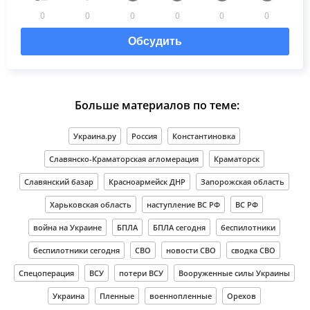
0
0
0
0
0
0
Обсудить
Больше материалов по теме:
Украина.ру
Россия
Константиновка
Славянско-Краматорская агломерация
Краматорск
Славянский базар
Красноармейск ДНР
Запорожская область
Харьковская область
наступление ВС РФ
ВС РФ
война на Украине
БПЛА
БПЛА сегодня
беспилотники
беспилотники сегодня
СВО
новости СВО
сводка СВО
Спецоперация
ВСУ
потери ВСУ
Вооруженные силы Украины
Украина
Пленные
военнопленные
Орехов