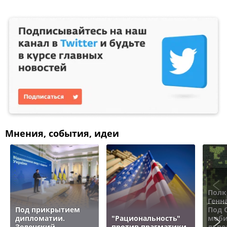
Мнения, события, идеи
Полк
Генн
Под прикрытием
Под 
дипломатии.
"Рациональность"
моби
Зеленский
против прагматики.
льво