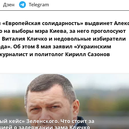
Дзен
Telegram
я «Европейская солидарность» выдвинет Алек
о на выборы мэра Киева, за него проголосуют
 Виталия Кличко и недовольные избиратели
ода». Об этом 8 мая заявил «Украинским
журналист и политолог Кирилл Сазонов
й кейс» Зеленского. Что стоит за
ией о задержании зама Кличко