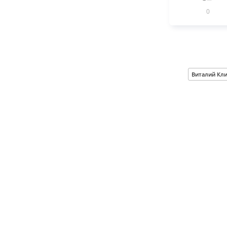
0
Виталий Кл