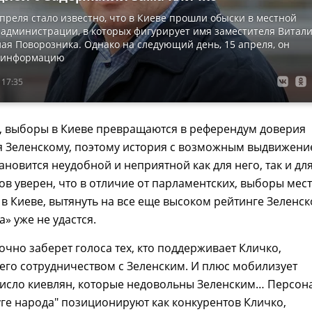
преля стало известно, что в Киеве прошли обыски в местной
садминистрации, в которых фигурирует имя заместителя Витал
ая Поворозника. Однако на следующий день, 15 апреля, он
у информацию
 17:35
, выборы в Киеве превращаются в референдум доверия
я Зеленскому, поэтому история с возможным выдвижен
ановится неудобной и неприятной как для него, так и дл
ов уверен, что в отличие от парламентских, выборы мес
 в Киеве, вытянуть на все еще высоком рейтинге Зеленск
» уже не удастся.
очно заберет голоса тех, кто поддерживает Кличко,
его сотрудничеством с Зеленским. И плюс мобилизует
число киевлян, которые недовольны Зеленским… Персон
уге народа" позиционируют как конкурентов Кличко,