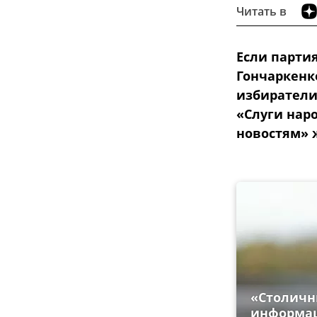
Читать в
Если парти
Гончаркенк
избиратели
«Слуги нар
новостям» 
«Столичны
информац