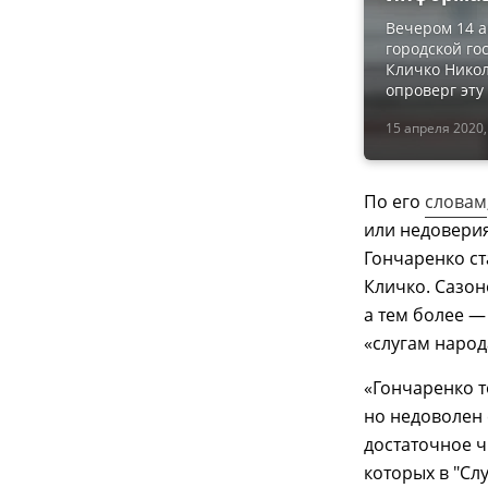
Вечером 14 а
городской го
Кличко Никол
опроверг эт
15 апреля 2020,
По его
словам
или недовери
Гончаренко ст
Кличко. Сазон
а тем более —
«слугам народа
«Гончаренко т
но недоволен 
достаточное 
которых в "Сл