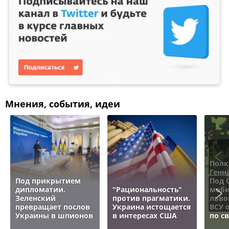
Мнения, события, идеи
Полк
Генн
Под прикрытием
Под 
дипломатии.
"Рациональность"
моби
Зеленский
против прагматики.
льво
превращает послов
Украина истощается
ВСУ 
Украины в шпионов
в интересах США
по с