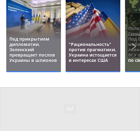
Полк
Генн
Под прикрытием
Под 
дипломатии.
"Рациональность"
моби
Зеленский
против прагматики.
льво
превращает послов
Украина истощается
ВСУ 
Украины в шпионов
в интересах США
по с