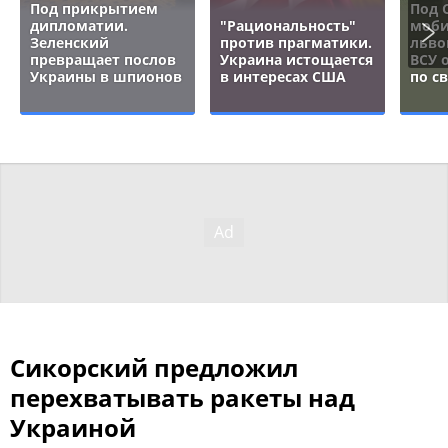
Под прикрытием
Под 
дипломатии.
"Рациональность"
моби
Зеленский
против прагматики.
льво
превращает послов
Украина истощается
ВСУ 
Украины в шпионов
в интересах США
по с
Сикорский предложил
перехватывать ракеты над
Украиной