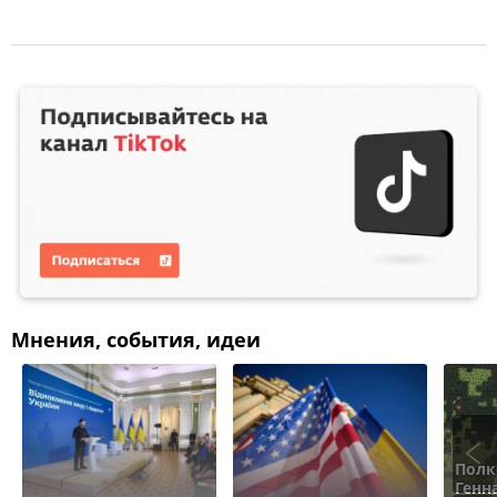
Мнения, события, идеи
Полк
Генн