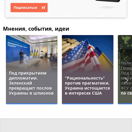
Мнения, события, идеи
Полк
Генн
Под прикрытием
Под 
дипломатии.
"Рациональность"
моби
Зеленский
против прагматики.
льво
превращает послов
Украина истощается
ВСУ 
Украины в шпионов
в интересах США
по с