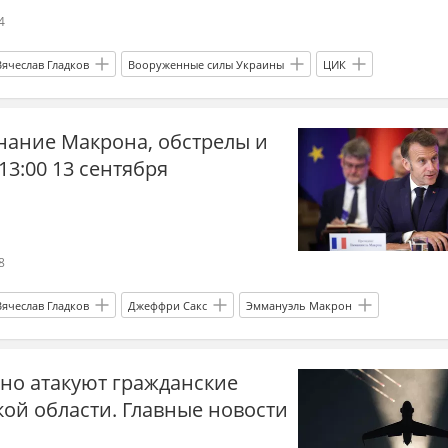
4
Вячеслав Гладков
Вооруженные силы Украины
ЦИК
а
Россия
ание Макрона, обстрелы и
13:00 13 сентября
8
Вячеслав Гладков
Джеффри Сакс
Эммануэль Макрон
НАТО
Минобороны
Херсонская область
Россия
но атакуют гражданские
ой области. Главные новости