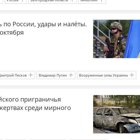
ные силы Украины
Украина.ру
по России, удары и налёты.
 октября
Дмитрий Песков
Владимир Путин
Вооруженные силы Украины
Украина
США
йского приграничья
жертвах среди мирного