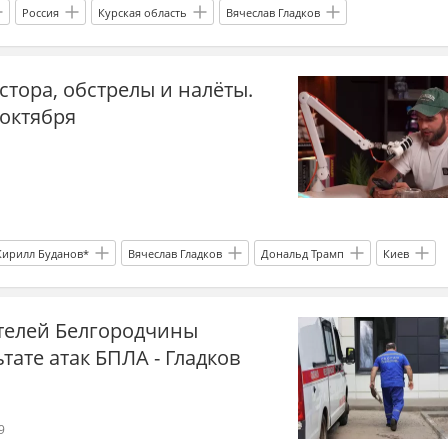
Россия
Курская область
Вячеслав Гладков
е силы Украины
Украина.ру
тора, обстрелы и налёты.
 октября
Кирилл Буданов*
Вячеслав Гладков
Дональд Трамп
Киев
уженные силы Украины
СБУ
Нацполиция
телей Белгородчины
тате атак БПЛА - Гладков
9