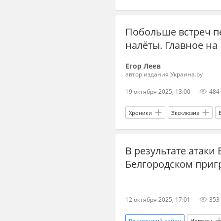
ДнепроГЭС
Белгород
Побольше встреч п
налёты. Главное на 
Егор Леев
автор издания Украина.ру
19 октября 2025, 13:00
484
Хроники
Эксклюзив
The Wall Street Journal
Росси
В результате атаки 
Белгородском приг
12 октября 2025, 17:01
353
Ракитянский район
Новости