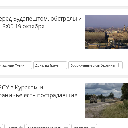
Россия
Украина
еред Будапештом, обстрелы и
13:00 19 октября
Владимир Путин
Дональд Трамп
Вооруженные силы Украины
я
Украина
США
Вячеслав Гладков
ВСУ в Курском и
раничье есть пострадавшие
Россия
Белгородская область
Хинштейн