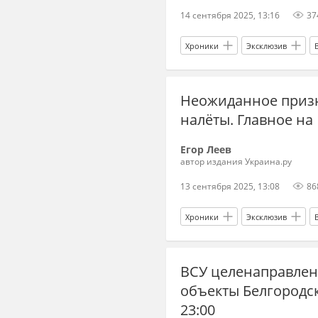
14 сентября 2025, 13:16
37
Хроники
Эксклюзив
Херсонская область
Украин
Неожиданное призн
налёты. Главное на 
Егор Леев
автор издания Украина.ру
13 сентября 2025, 13:08
86
Хроники
Эксклюзив
Вооруженные силы Украины
ВСУ целенаправлен
Украина
объекты Белгородск
23:00