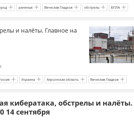
ород
раненые
Вячеслав Гладков
обстрелы
БПЛА
ня
Новости
Главные новости
трелы и налёты. Главное на
4
Россия
Украина
Херсонская область
Вячеслав Гладков
МАГАТЭ
Запорожская АЭС
я кибератака, обстрелы и налёты.
0 14 сентября