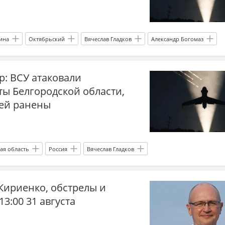
ина
Октябрьский
Вячеслав Гладков
Александр Богомаз
Украина.ру
bloomberg
р: ВСУ атаковали
ты Белгородской области,
ей ранены
ая область
Россия
Вячеслав Гладков
Украина.ру
Кириенко, обстрелы и
13:00 31 августа