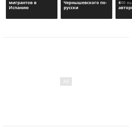
мигрантов в
Чернышевского по-
400 в
Испанию
русски
автор