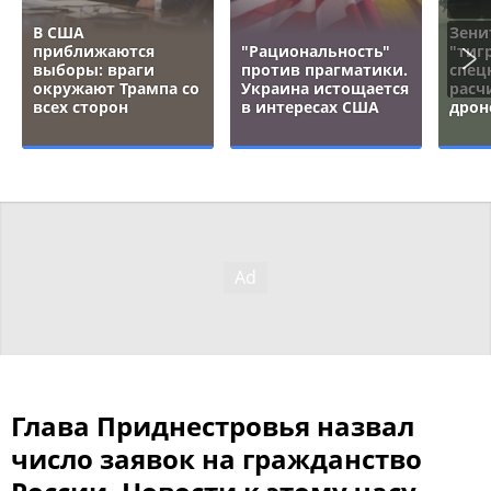
В США
Зени
приближаются
"Рациональность"
"тигр
выборы: враги
против прагматики.
спец
окружают Трампа со
Украина истощается
расч
всех сторон
в интересах США
дрон
Глава Приднестровья назвал
число заявок на гражданство