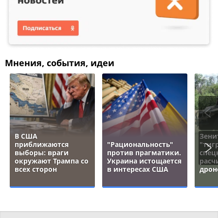
Мнения, события, идеи
В США
Зени
приближаются
"Рациональность"
"тигр
выборы: враги
против прагматики.
спец
окружают Трампа со
Украина истощается
расч
всех сторон
в интересах США
дрон