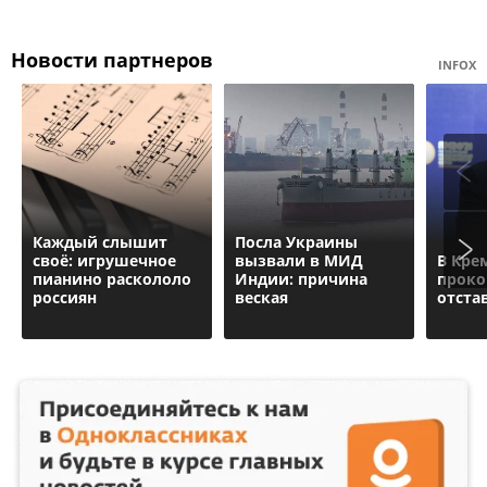
Новости партнеров
INFOX
Каждый слышит
Посла Украины
своё: игрушечное
вызвали в МИД
В Кре
пианино раскололо
Индии: причина
прок
россиян
веская
отста