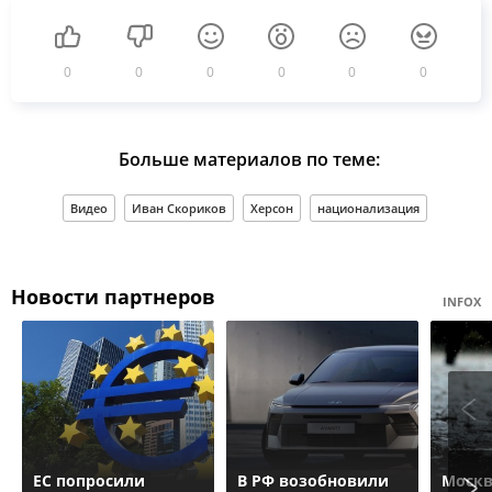
0
0
0
0
0
0
Больше материалов по теме:
Видео
Иван Скориков
Херсон
национализация
Новости партнеров
INFOX
ЕС попросили
В РФ возобновили
Москв