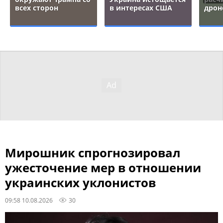
всех сторон
в интересах США
дрон
Мирошник спрогнозировал
ужесточение мер в отношении
украинских уклонистов
09:58 10.08.2026
30