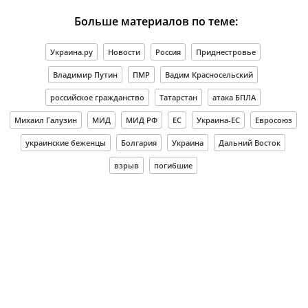
Больше материалов по теме:
Украина.ру
Новости
Россия
Приднестровье
Владимир Путин
ПМР
Вадим Красносельский
российское гражданство
Татарстан
атака БПЛА
Михаил Галузин
МИД
МИД РФ
ЕС
Украина-ЕС
Евросоюз
украинские беженцы
Болгария
Украина
Дальний Восток
взрыв
погибшие