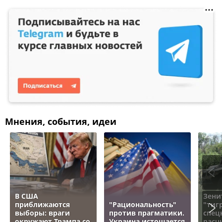
Мнения, события, идеи
В США
Зени
приближаются
"Рациональность"
"тигр
выборы: враги
против прагматики.
спец
окружают Трампа со
Украина истощается
расч