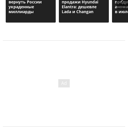
вернуть России
продажи Hyundai
преду
украденные
Elantra: дешевле
анома
миллиарды
Lada и Changan
в июл