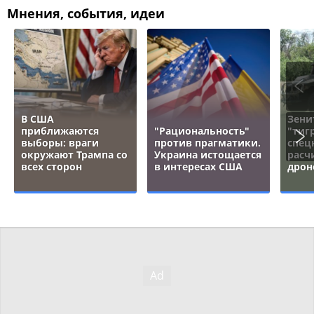
Мнения, события, идеи
В США
Зени
приближаются
"Рациональность"
"тигр
выборы: враги
против прагматики.
спец
окружают Трампа со
Украина истощается
расч
всех сторон
в интересах США
дрон