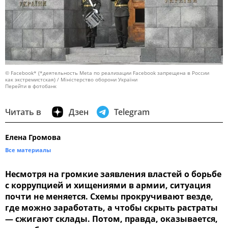
© Facebook* (*деятельность Meta по реализации Facebook запрещена в России
как экстремистская) / Міністерство оборони України
Перейти в фотобанк
Читать в
Дзен
Telegram
Елена Громова
Все материалы
Несмотря на громкие заявления властей о борьбе
с коррупцией и хищениями в армии, ситуация
почти не меняется. Схемы прокручивают везде,
где можно заработать, а чтобы скрыть растраты
— сжигают склады. Потом, правда, оказывается,