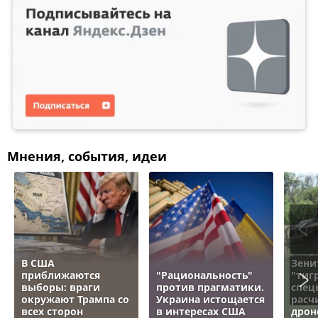
Мнения, события, идеи
В США
Зени
приближаются
"Рациональность"
"тигр
выборы: враги
против прагматики.
спец
окружают Трампа со
Украина истощается
расч
всех сторон
в интересах США
дрон