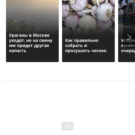
Ураганы в Москве
уходят, но на смену
Как правильно
Wildbe
им придет другая
собрать и
крайн
напасть
просушить чеснок
очере