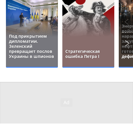
Энер
войн
Под прикрытием
нара
дипломатии.
заку
Зеленский
нефт
превращает послов
Стратегическая
гото
Украины в шпионов
ошибка Петра I
дефи