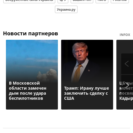
Украина.ру
Новости партнеров
INFOX
В Московской
ЦБ вы
области замечен
Трамп: Ирану лучше
монет
дым после удара
заключить сделку с
посв
беспилотников
США
Кадыр