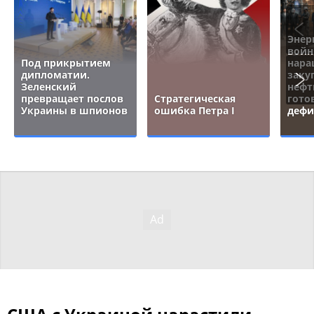
Энер
войн
Под прикрытием
нара
дипломатии.
заку
Зеленский
нефт
превращает послов
Стратегическая
гото
Украины в шпионов
ошибка Петра I
дефи