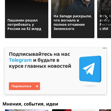
На Западе раскрыли,
ФСБ: 
Пашинян рeшил
что вогнало в
атаку
потребовать у
полное отчаяние
Росто
России на $2 млрд
Зеленского
с ИИ
Мнения, события, идеи