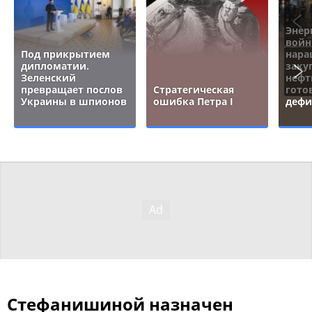
Энер
войн
Под прикрытием
нара
дипломатии.
заку
Зеленский
нефт
превращает послов
Стратегическая
гото
Украины в шпионов
ошибка Петра I
дефи
Стефанишиной назначен