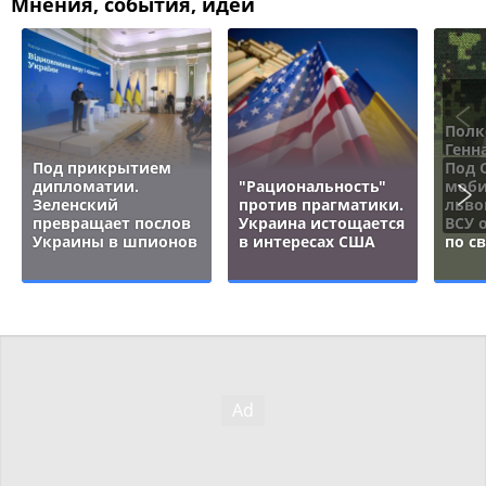
Мнения, события, идеи
Полк
Генн
Под прикрытием
Под 
дипломатии.
"Рациональность"
моби
Зеленский
против прагматики.
льво
превращает послов
Украина истощается
ВСУ 
Украины в шпионов
в интересах США
по с