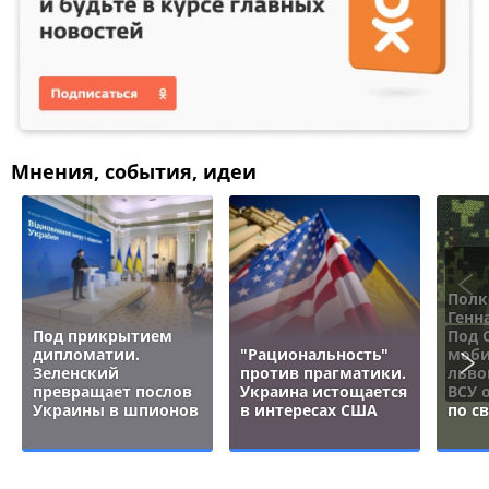
Мнения, события, идеи
Полк
Генн
Под прикрытием
Под 
дипломатии.
"Рациональность"
моби
Зеленский
против прагматики.
льво
превращает послов
Украина истощается
ВСУ 
Украины в шпионов
в интересах США
по с