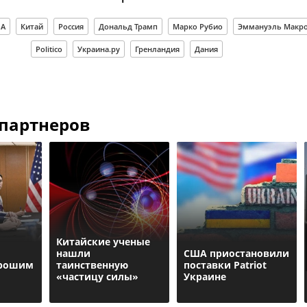
А
Китай
Россия
Дональд Трамп
Марко Рубио
Эммануэль Макр
Politico
Украина.ру
Гренландия
Дания
 партнеров
Китайские ученые
нашли
США приостановили
орошим
таинственную
поставки Patriot
«частицу силы»
Украине