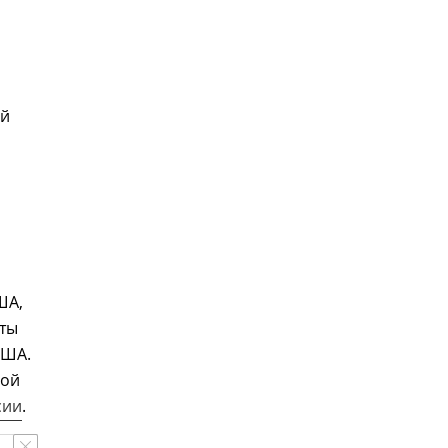
ой
ША,
ыты
США.
ной
сии
.