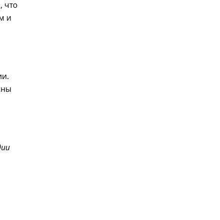
, что
м и
ии.
жны
дии