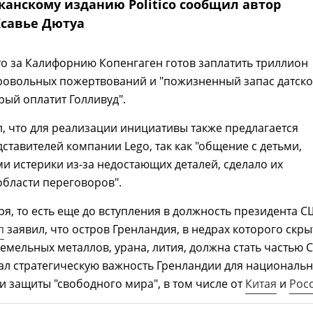
канскому изданию Politico сообщил автор
савье Дютуа
то за Калифорнию Копенгаген готов заплатить триллион
ровольных пожертвований и "пожизненный запас датск
рый оплатит Голливуд".
, что для реализации инициативы также предлагается
ставителей компании Lego, так как "общение с детьми,
 истерики из-за недостающих деталей, сделало их
области переговоров".
ря, то есть еще до вступления в должность президента С
п
заявил, что остров Гренландия, в недрах которого скр
емельных металлов, урана, лития, должна стать частью 
ал стратегическую важность Гренландии для националь
и защиты "свободного мира", в том числе от
Китая
и
Рос