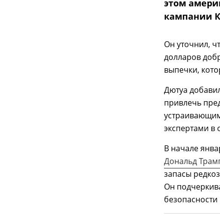
этом амери
кампании К
Он уточнил, ч
долларов доб
выпечки, кото
Дютуа добавил
привлечь пред
устраивающими
экспертами в 
В начале янва
Дональд Трам
запасы редкоз
Он подчеркив
безопасности 