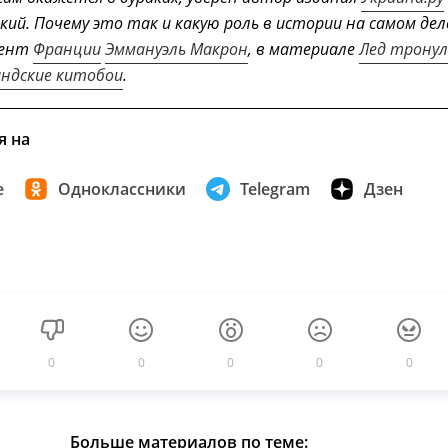
кий. Почему это так и какую роль в истории на самом дел
дент
Франции
Эммануэль Макрон
, в материале
Лед тронул
андские китобои
.
я на
е
Одноклассники
Telegram
Дзен
0
0
0
0
0
Больше материалов по теме: