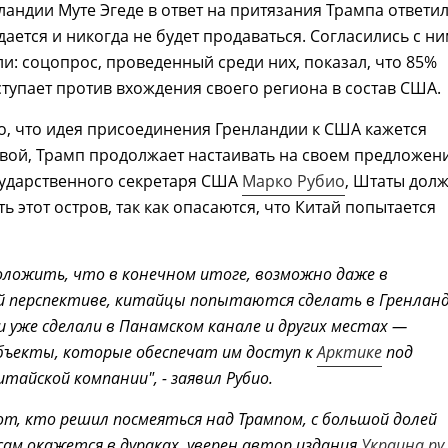
андии Муте Эгеде в ответ на притязания Трампа ответил
дается и никогда не будет продаваться. Согласились с ни
и: соцопрос, проведенный среди них, показал, что 85%
тупает против вхождения своего региона в состав США.
о, что идея присоединения Гренландии к США кажется
вой, Трамп продолжает настаивать на своем предложен
ударственного секретаря США
Марко Рубио
, Штаты дол
ь этот остров, так как опасаются, что Китай попытается
ложить, что в конечном итоге, возможно даже в
й перспективе, китайцы попытаются сделать в Гренлан
и уже сделали в Панамском канале и других местах —
бъекты, которые обеспечат им доступ к
Арктике
под
тайской компании", - заявил Рубио.
т, кто решил посмеяться над Трампом, с большой долей
ам окажется в дураках, уверен автор издания
Украина.ру