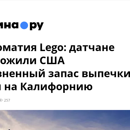
матия Lego: датчане
ложили США
ненный запас выпечки
н на Калифорнию
257