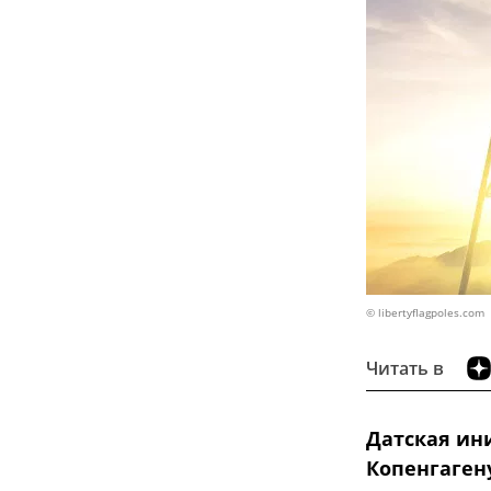
© libertyflagpoles.com
Читать в
Датская ин
Копенгаген