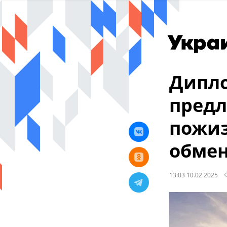
Дипло
пред
пожиз
обме
13:03 10.02.2025