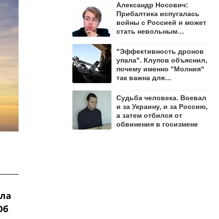
Александр Носович:
Прибалтика испугалась
войны с Россией и может
стать невольным
защитником Ленобласти
"Эффективность дронов
упала". Клупов объяснил,
почему именно "Молния"
так важна для
уничтожения ВСУ
Судьба человека. Воевал
и за Украину, и за Россию,
а затем отбился от
обвинения в госизмене
ила
Об