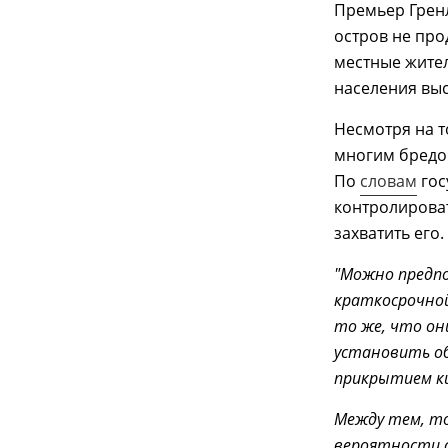
Премьер Гренл
остров не про
местные жител
населения выс
Несмотря на т
многим бредо
По
словам
гос
контролироват
захватить его.
"Можно предпо
краткосрочно
то же, что он
установить о
прикрытием ки
Между тем, то
вероятности с