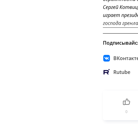
Сергей Котвиц
играет прези
господа гренл
Подписывайс
ВКонтакт
Rutube
0