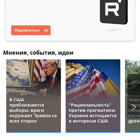
Мнения, события, идеи
В США
Зени
приближаются
"Рациональность"
"тигр
выборы: враги
против прагматики.
спец
окружают Трампа со
Украина истощается
расч
всех сторон
в интересах США
дрон