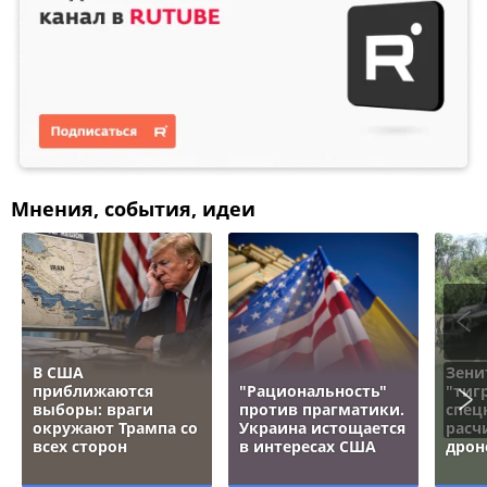
Мнения, события, идеи
В США
Зени
приближаются
"Рациональность"
"тигр
выборы: враги
против прагматики.
спец
окружают Трампа со
Украина истощается
расч
всех сторон
в интересах США
дрон