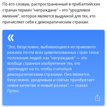
По его словам, распространенный в прибалтийских
странах термин "неграждане" – это "уродливое
явление", которое является выдумкой для тех, кто
причисляет себя к демократическим странам.
"Это, безусловно, выбивающееся из правового
режима почти всех цивилизованных стран такое
положение людей, как "неграждане" — это
вообще странное изобретение тех, кто
претендует на то, чтобы считаться
демократическими странами. Оно является,
безусловно, уродливым и сейчас приобретает
новое качество и новый размах", — сказал
Путин.