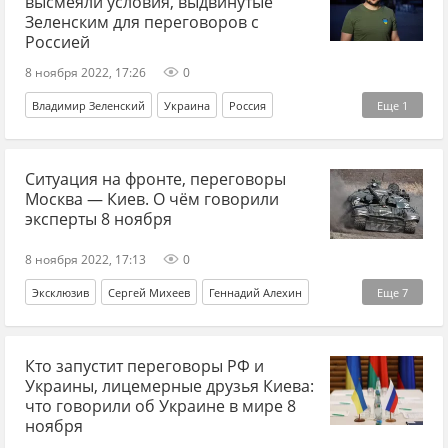
высмеяли условия, выдвинутые
Зеленским для переговоров с
Россией
8 ноября 2022, 17:26
0
Владимир Зеленский
Украина
Россия
Еще
1
переговоры
Ситуация на фронте, переговоры
Москва — Киев. О чём говорили
эксперты 8 ноября
8 ноября 2022, 17:13
0
Эксклюзив
Сергей Михеев
Геннадий Алехин
Еще
7
Петр Акопов
ВСУ
Украина
Россия
переговоры
Кто запустит переговоры РФ и
Херсон
Донбасс
Украины, лицемерные друзья Киева:
что говорили об Украине в мире 8
ноября