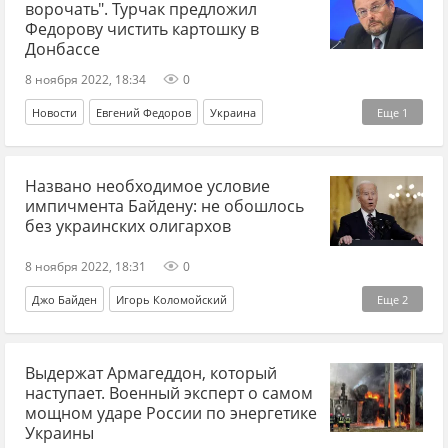
ворочать". Турчак предложил
Федорову чистить картошку в
Донбассе
8 ноября 2022, 18:34
0
Новости
Евгений Федоров
Украина
Еще
1
Спецоперация
Названо необходимое условие
импичмента Байдену: не обошлось
без украинских олигархов
8 ноября 2022, 18:31
0
Джо Байден
Игорь Коломойский
Еще
2
Николай Злочевский
импичмент
Выдержат Армагеддон, который
наступает. Военный эксперт о самом
мощном ударе России по энергетике
Украины