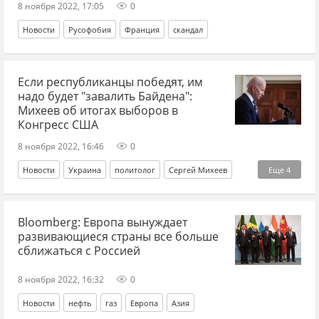
8 ноября 2022, 17:05
0
Новости
Русофобия
Франция
скандал
Если республиканцы победят, им
надо будет "завалить Байдена":
Михеев об итогах выборов в
Конгресс США
8 ноября 2022, 16:46
0
Новости
Украина
политолог
Сергей Михеев
Еще
4
Киев
США
Конгресс США
выборы
Bloomberg: Европа вынуждает
развивающиеся страны все больше
сближаться с Россией
8 ноября 2022, 16:32
0
Новости
нефть
газ
Европа
Азия