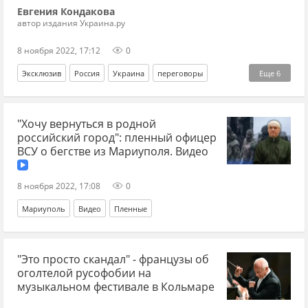
Евгения Кондакова
автор издания Украина.ру
8 ноября 2022, 17:12
0
Эксклюзив
Россия
Украина
переговоры
Еще
6
Франция
ЮАР
Спецоперация
США
"Хочу вернуться в родной
Великобритания
оружие
российский город": пленный офицер
ВСУ о бегстве из Мариуполя. Видео
8 ноября 2022, 17:08
0
Мариуполь
Видео
Пленные
"Это просто скандал" - французы об
оголтелой русофобии на
музыкальном фестивале в Кольмаре