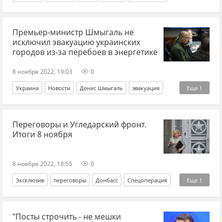
Премьер-министр Шмыгаль не
исключил эвакуацию украинских
городов из-за перебоев в энергетике
8 ноября 2022, 19:03
0
Украина
Новости
Денис Шмыгаль
эвакуация
Еще
1
энергетика
Переговоры и Угледарский фронт.
Итоги 8 ноября
8 ноября 2022, 18:55
0
Эксклюзив
переговоры
Донбасс
Спецоперация
Еще
1
Хроники
"Посты строчить - не мешки