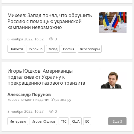
Михеев: Запад понял, что обрушить
Россию с помощью украинской
кампании невозможно
8 ноября 2022, 16:32
0
Новости
Украина
Запад
Россия
переговоры
Игорь Юшков: Американцы
подталкивают Украину к
прекращению газового транзита
Александр Порунов
корреспондент издания Украина.ру
8 ноября 2022, 16:27
0
Интервью
Игорь Юшков
ГТС
США
ЕС
Еще
3
Украина
энергокризис
Россия