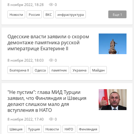
8 ноября 2022, 18:28
0
Новости
Россия
ВКС
инфраструктура
Еще
1
энергетика
Одесские власти заявили о скором
демонтаже памятника русской
императрице Екатерине II
8 ноября 2022, 18:03
0
Екатерина II
Одесса
памятник
Украина
Майдан
"Не пустим": глава МИД Турции
заявил, что Финляндия и Швеция
делают слишком мало для
вступления в НАТО
8 ноября 2022, 17:40
0
Швеция
Турция
Новости
НАТО
Финляндия