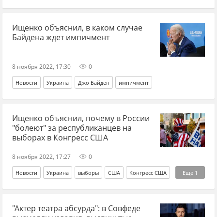
Ищенко объяснил, в каком случае
Байдена ждет импичмент
8 ноября 2022, 17:30
0
Новости
Украина
Джо Байден
импичмент
Ищенко объяснил, почему в России
"болеют" за республиканцев на
выборах в Конгресс США
8 ноября 2022, 17:27
0
Новости
Украина
выборы
США
Конгресс США
Еще
1
республиканцы
"Актер театра абсурда": в Совфеде