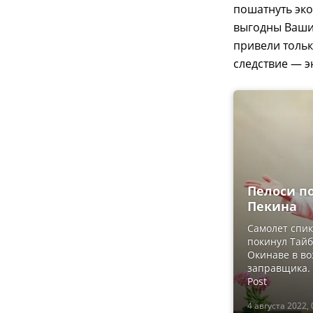
пошатнуть эко
выгодны Ваши
привели тольк
следствие — э
Пелоси п
Пекина
Самолет спик
покинул Тайб
Окинаве в во
заправщика. 
Post
4 августа 2022, 