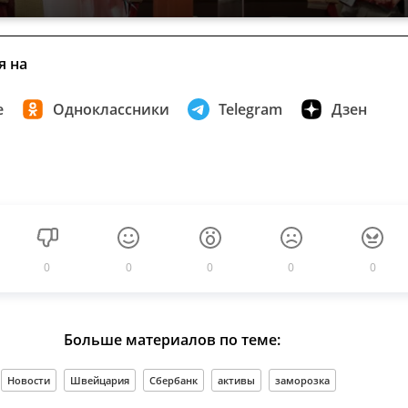
я на
е
Одноклассники
Telegram
Дзен
0
0
0
0
0
Больше материалов по теме:
Новости
Швейцария
Сбербанк
активы
заморозка