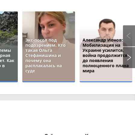
Экс-посол под
Александр Ионов:
подозрением. Кто
Мобилизация на
блемы
такая Ольга
Украине усилится,
ёрная
Стефанишина и
война продолжится
ет. Как
почему она
до появления
 в
расплакалась на
полноценного плана
суде
мира