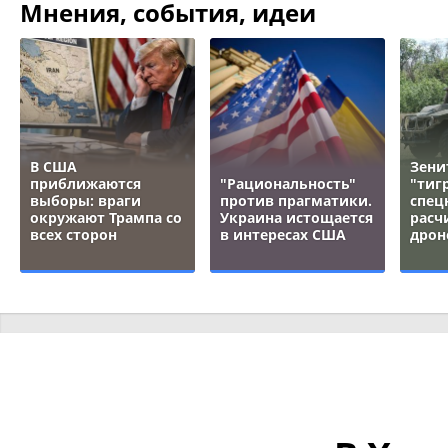
Мнения, события, идеи
В США
Зени
приближаются
"Рациональность"
"тигр
выборы: враги
против прагматики.
спец
окружают Трампа со
Украина истощается
расч
всех сторон
в интересах США
дрон