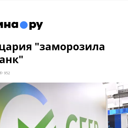
цария "заморозила
анк"
952