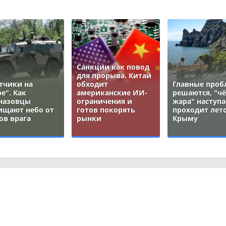
Санкции как повод
для прорыва. Китай
тчики на
обходит
Главные про
е". Как
американские ИИ-
решаются, "ч
назовцы
ограничения и
жара" наступа
ищают небо от
готов покорять
проходит лето
ов врага
рынки
Крыму