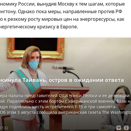
номику России, вынудив Москву к тем шагам, которые
нгтону. Однако пока меры, направленные против РФ
о к резкому росту мировых цен на энергоресурсы, как
нергетическому кризису в Европе.
окинула Тайвань, остров в ожидании ответа
ера палаты представителей США Нэнси Пелоси и ее делегации
эй. Параллельно с этим бортом с американской военной базы н
здух поднялись шесть истребителей F-15 и три самолета-
Об этом 3 августа сообщила американская газета The Washingt
07:32