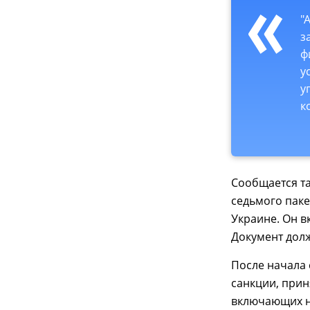
"
з
ф
у
у
к
Сообщается та
седьмого паке
Украине. Он в
Документ долже
После начала 
санкции, прин
включающих н