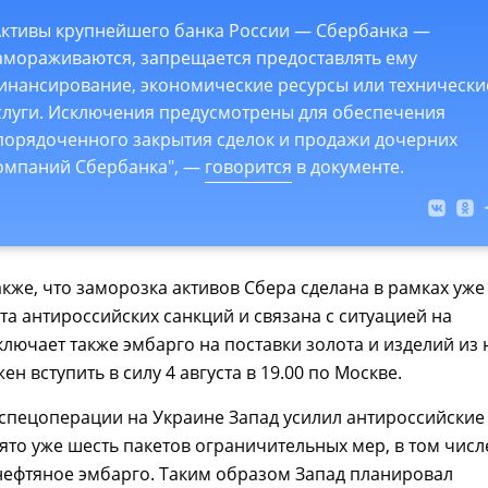
Активы крупнейшего банка России — Сбербанка —
амораживаются, запрещается предоставлять ему
инансирование, экономические ресурсы или технически
слуги. Исключения предусмотрены для обеспечения
порядоченного закрытия сделок и продажи дочерних
омпаний Сбербанка", —
говорится
в документе.
кже, что заморозка активов Сбера сделана в рамках уже
та антироссийских санкций и связана с ситуацией на
ключает также эмбарго на поставки золота и изделий из 
н вступить в силу 4 августа в 19.00 по Москве.
спецоперации на Украине Запад усилил антироссийские
ято уже шесть пакетов ограничительных мер, в том числ
ефтяное эмбарго. Таким образом Запад планировал