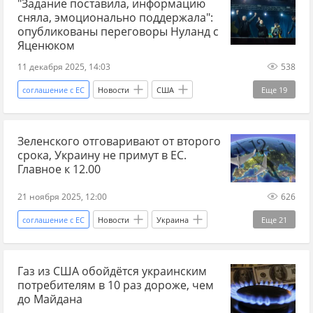
"Задание поставила, информацию
Еврокомиссия
ЕС
фермер
зерно
сняла, эмоционально поддержала":
аграрии
агросектор
АПК
опубликованы переговоры Нуланд с
Яценюком
Сельское хозяйство
сельхозпродукция
11 декабря 2025, 14:03
538
Украина-ЕС
Польша
соглашение с ЕС
Новости
США
Еще
19
Украина
Россия
Виктория Нуланд
Зеленского отговаривают от второго
Виктор Янукович
Василий Прозоров
СБУ
срока, Украину не примут в ЕС.
ЕС
Украина.ру
Госдеп США
Главное к 12.00
госпереворот
бывший СССР
Майдан
21 ноября 2025, 12:00
626
евромайдан
Украина-ЕС
спецслужба
соглашение с ЕС
Новости
Украина
Еще
21
дипломаты
дипломатические отношения
Россия
Иран
Владимир Зеленский
международные отношения
Газ из США обойдётся украинским
Виктор Орбан
ЕС
Росавиация
потребителям в 10 раз дороже, чем
Международная политика
Украина.ру
рубль
курс
валюта
до Майдана