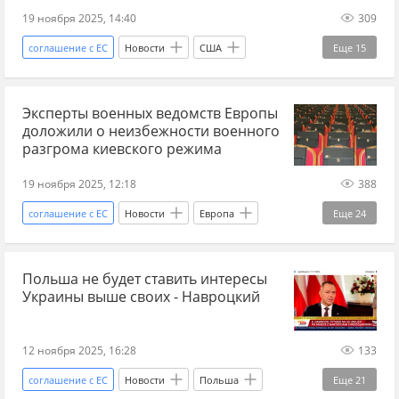
доллар
биткоин
шоу-бизнес
19 ноября 2025, 14:40
309
Недвижимость
мошенники
криминал
соглашение с ЕС
Новости
США
Еще
15
дети
ВВП
членство
Украина-ЕС
Украина
Россия
Владимир Зеленский
евроинтеграция
Эксперты военных ведомств Европы
Украина.ру
энергетический кризис
доложили о неизбежности военного
Энергосистема Украины
энергетика
разгрома киевского режима
Энергетические ресурсы Украины
газ
19 ноября 2025, 12:18
388
сжиженный природный газ
соглашение с ЕС
Новости
Европа
Еще
24
отопительный сезон
отопление
ЕС
Украина
Запад
Украина-ЕС
социальная политика
Польша не будет ставить интересы
Служба внешней разведки
ЕС
Украина.ру
Украины выше своих - Навроцкий
СВР
разведка
разведданные
Украина-ЕС
евроинтеграция
12 ноября 2025, 16:28
133
военная помощь Украине
финансовая помощь
соглашение с ЕС
Новости
Польша
Еще
21