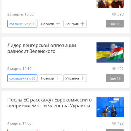
война
Новости Украины
членство
Главные новости
главное
национализм
23 марта, 13:33
390
Русофобия
Евросоюз
Украина-ЕС
соглашение с ЕС
Новости
Венгрия
Еще
12
Украина
Россия
Виктор Орбан
Лидер венгерской оппозиции
Петер Сийярто
Владимир Зеленский
ЕС
разносит Зеленского
МИД
Украина.ру
Украина-ЕС
международные отношения
6 марта, 19:10
492
Международная политика
спецслужба
соглашение с ЕС
Новости
Украина
Еще
13
Венгрия
Европа
Владимир Зеленский
Послы ЕС расскажут Еврокомиссии о
Мадьяр
Украина.ру
ЕС
неприемлемости членства Украины
парламентские выборы
Украина-ЕС
международные отношения
4 марта, 14:05
428
Международная политика