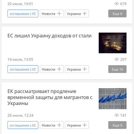
20 июля, 19:01
679
соглашение с ЕС
Новости
Украина
Еще
8
Киев
Россия
ЕС
Украина.ру
ЕС лишил Украину доходов от стали
металлургия
Украина-ЕС
Восточное партнерство
евроинтеграция
14 июля, 13:05
297
соглашение с ЕС
Новости
Украина
Еще
10
Евросоюз
Politico
Европа
Россия
ЕК рассматривает продление
Украина.ру
ЕС
экспорт
временной защиты для мигрантов с
евроинтеграция
Украина-ЕС
Украины
Мир без границ
26 июня, 12:24
141
соглашение с ЕС
Новости
Украина
Еще
9