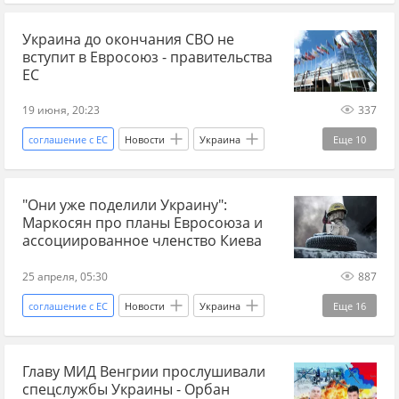
Брюссель
ЕС
Еврокомиссия
Украина до окончания СВО не
Украина.ру
Австрия
мигранты
вступит в Евросоюз - правительства
украинские беженцы
евроинтеграция
ЕС
Мир без границ
19 июня, 20:23
337
соглашение с ЕС
Новости
Украина
Еще
10
Германия
ЕС
Польша
Мадьяр
"Они уже поделили Украину":
Фридрих Мерц
Украина.ру
Венгрия
Маркосян про планы Евросоюза и
расширение
евроинтеграция
Украина-ЕС
ассоциированное членство Киева
25 апреля, 05:30
887
соглашение с ЕС
Новости
Украина
Еще
16
Россия
Киев
ЕС
Елена Маркосян
Главу МИД Венгрии прослушивали
Дональд Трамп
Украина.ру
ресурсы
спецслужбы Украины - Орбан