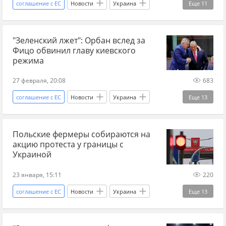
соглашение с ЕС
Новости
Украина
Еще
11
международное право
Восточная Европа
США
Франция
Дональд Трамп
Восточное партнерство
"Зеленский лжет": Орбан вслед за
Урсула фон дер Ляйен
Сикорский
ЕС
Фицо обвинил главу киевского
Еврокомиссия
Financial Times
режима
евроинтеграция
членство
Украина-ЕС
27 февраля, 20:08
683
соглашение с ЕС
Новости
Украина
Еще
13
Венгрия
Словакия
Владимир Зеленский
Польские фермеры собираются на
Виктор Орбан
ЕС
Украина.ру
акцию протеста у границы с
Reuters
Украина-ЕС
Восточная Европа
Украиной
Восточное партнерство
транзит
23 января, 15:11
220
нефтепровод дружба
блокада
соглашение с ЕС
Новости
Украина
Еще
13
Львовская область
Украина.ру