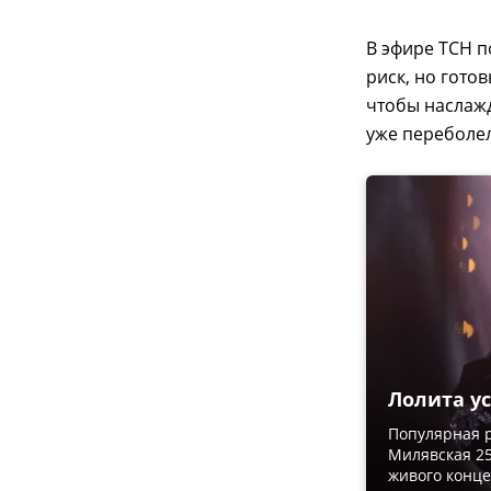
В эфире ТСН п
риск, но гото
чтобы наслажд
уже переболел
Лолита у
Популярная р
Милявская 25
живого конце