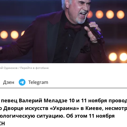
ний Одиноков
Перейти в фотобанк
Дзен
Telegram
 певец Валерий Меладзе 10 и 11 ноября прово
о Дворце искусств «Украина» в Киеве, несмот
ологическую ситуацию. Об этом 11 ноября
СН