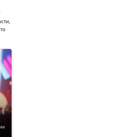
т
сти,
что
а
сии