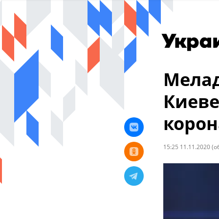
Мелад
Киеве
корон
15:25 11.11.2020
(о