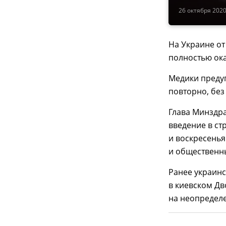
26 октября 2020
На Украине от
полностью ока
Медики преду
повторно, без
Глава Минздр
введение в ст
и воскресенья
и общественн
Ранее украин
в киевском Дв
на неопредел