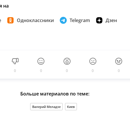
я на
е
Одноклассники
Telegram
Дзен
0
0
0
0
0
Больше материалов по теме:
Валерий Меладзе
Киев