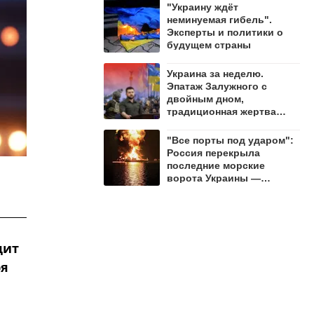
неделю
"Украину ждёт
неминуемая гибель".
Эксперты и политики о
будущем страны
Украина за неделю.
Эпатаж Залужного с
двойным дном,
традиционная жертва
Стефанишиной и прятки
Умерова
"Все порты под ударом":
Россия перекрыла
последние морские
ворота Украины —
Анпилогов
дит
ря