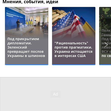
Мнения, события, идеи
Полк
Генн
Под прикрытием
Под 
дипломатии.
"Рациональность"
моби
Зеленский
против прагматики.
льво
превращает послов
Украина истощается
ВСУ 
Украины в шпионов
в интересах США
по с