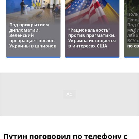
Полк
Генн
Под прикрытием
Под 
дипломатии.
"Рациональность"
моби
Зеленский
против прагматики.
льво
превращает послов
Украина истощается
ВСУ 
Украины в шпионов
в интересах США
по с
Путин поговорил по телефону с