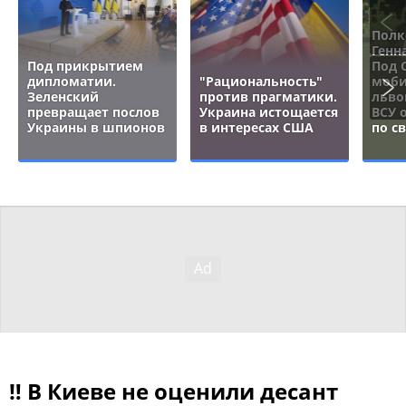
Полк
Генн
Под прикрытием
Под 
дипломатии.
"Рациональность"
моби
Зеленский
против прагматики.
льво
превращает послов
Украина истощается
ВСУ 
Украины в шпионов
в интересах США
по с
‼ В Киеве не оценили десант