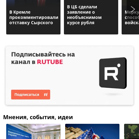
В ЦБ сделали
В Кремле
заявление о
Мерку
прокомментировали
необъяснимом
спосо
отставку Сырского
курсе рубля
войск
Мнения, события, идеи