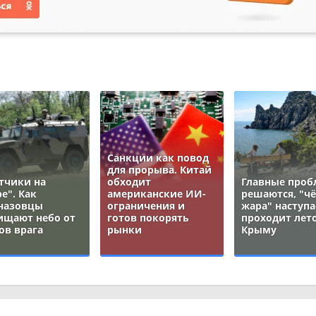
Санкции как повод
для прорыва. Китай
тчики на
обходит
Главные про
е". Как
американские ИИ-
решаются, "ч
назовцы
ограничения и
жара" наступа
ищают небо от
готов покорять
проходит лето
ов врага
рынки
Крыму