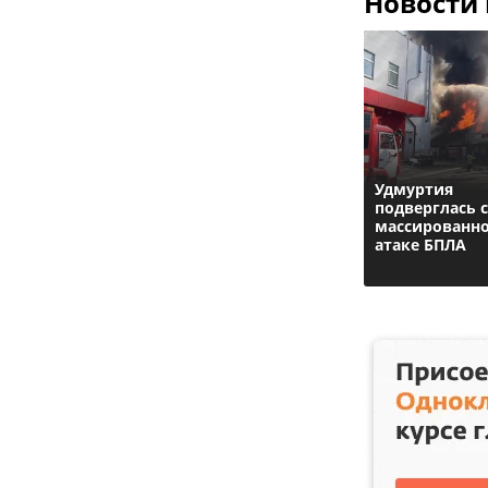
Новости
Удмуртия
подверглась 
массированн
атаке БПЛА