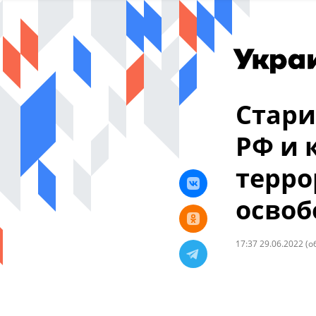
Стари
РФ и 
терро
освоб
17:37 29.06.2022
(о