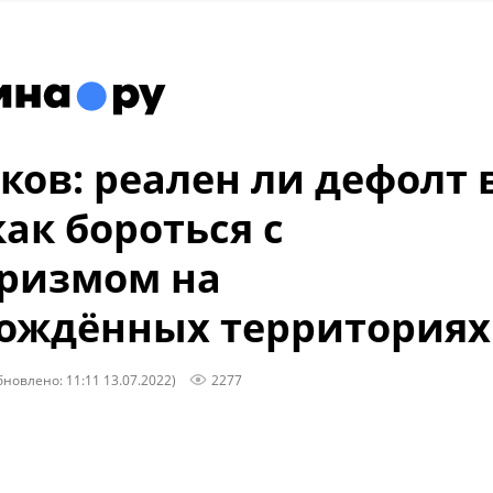
ков: реален ли дефолт 
как бороться с
ризмом на
ождённых территориях
бновлено: 11:11 13.07.2022)
2277