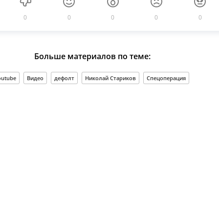
0
0
0
0
0
Больше материалов по теме:
outube
Видео
дефолт
Николай Стариков
Спецоперация