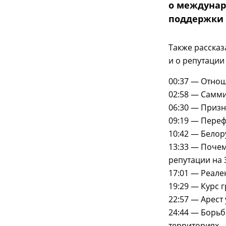
о междунар
поддержки
Также расска
и о репутации
00:37 — Отнош
02:58 — Самми
06:30 — Приз
09:19 — Пере
10:42 — Белор
13:33 — Поче
репутации на 
17:01 — Реале
19:29 — Курс 
22:57 — Арест
24:44 — Борь
территориях