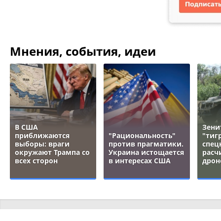
Мнения, события, идеи
В США
Зени
приближаются
"Рациональность"
"тигр
выборы: враги
против прагматики.
спец
окружают Трампа со
Украина истощается
расч
всех сторон
в интересах США
дрон