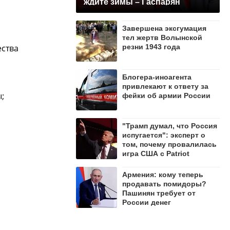
ждите зимы – Гаспарян
Завершена эксгумация
тел жертв Волынской
ества
резни 1943 года
Блогера-иноагента
привлекают к ответу за
;
фейки об армии России
"Трамп думал, что Россия
испугается": эксперт о
том, почему провалилась
игра США с Patriot
Армения: кому теперь
продавать помидоры?
Пашинян требует от
России денег