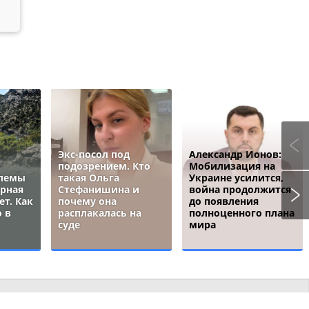
Экс-посол под
Александр Ионов:
подозрением. Кто
Мобилизация на
блемы
такая Ольга
Украине усилится,
ёрная
Стефанишина и
война продолжится
ет. Как
почему она
до появления
 в
расплакалась на
полноценного плана
суде
мира