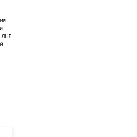
ция
и
и ЛНР
ий