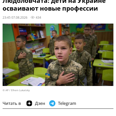
Людоловчата: дети на Украине
осваивают новые профессии
23:45 07.08.2026
434
© AP / Efrem Lukatsky
Читать в
Дзен
Telegram