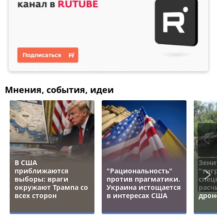
Мнения, события, идеи
В США
Зени
приближаются
"Рациональность"
"тигр
выборы: враги
против прагматики.
спец
окружают Трампа со
Украина истощается
расч
всех сторон
в интересах США
дрон