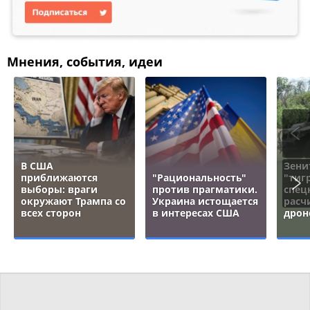
Мнения, события, идеи
В США
Зени
приближаются
"Рациональность"
"тигр
выборы: враги
против прагматики.
спец
окружают Трампа со
Украина истощается
расч
всех сторон
в интересах США
дрон