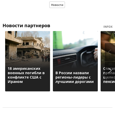
Новости
Новости партнеров
INFOX
18 американских
Спаса
военных погибли в
В России назвали
пропа
конфликте США с
регионы-лидеры с
щелко
Ираном
лучшими дорогами
пенси