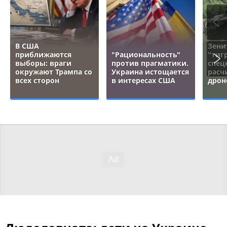
В США
Зени
приближаются
"Рациональность"
"тигр
выборы: враги
против прагматики.
спец
окружают Трампа со
Украина истощается
расч
всех сторон
в интересах США
дрон