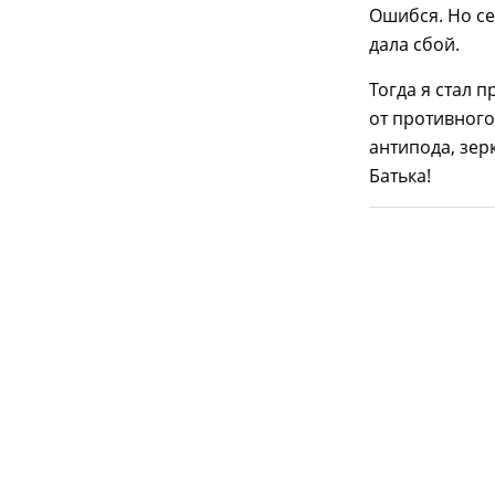
Ошибся. Но се
дала сбой.
Тогда я стал 
от противного
антипода, зер
Батька!