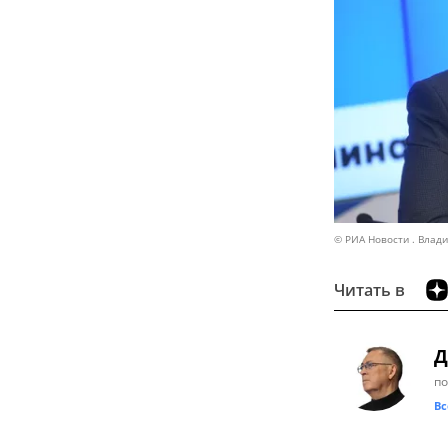
© РИА Новости . Влад
Читать в
Д
по
Вс