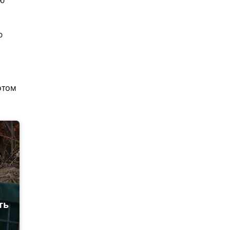
ую
ю
отом
ть