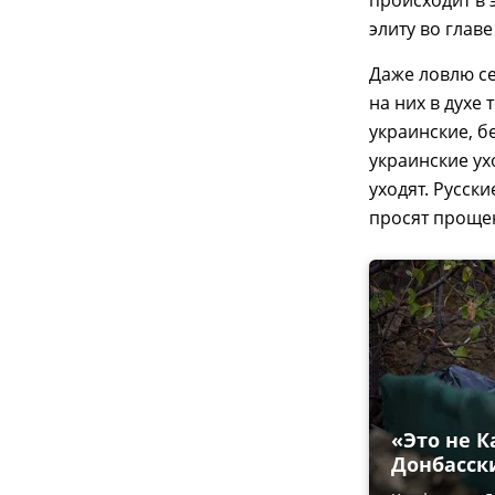
происходит в 
элиту во глав
Даже ловлю се
на них в духе
украинские, б
украинские ух
уходят. Русск
просят прощен
«Это не К
Донбасск