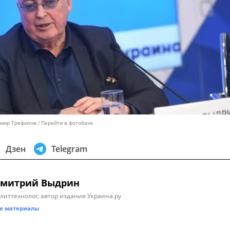
имир Трефилов
Перейти в фотобанк
Дзен
Telegram
митрий Выдрин
литтехнолог, автор издания Украина.ру
е материалы