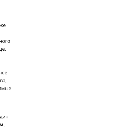
 же
ного
це.
нее
ва,
вимые
Один
ом
,