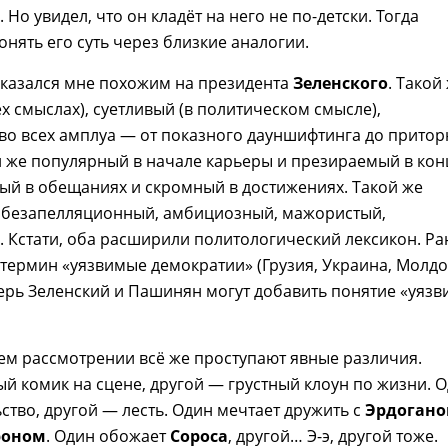
 Но увидел, что он кладёт на него не по-детски. Тогда
онять его суть через близкие аналогии.
 казался мне похожим на президента
Зеленского
. Такой
ех смыслах), суетливый (в политическом смысле),
во всех амплуа — от показного дауншифтинга до притор
й же популярный в начале карьеры и презираемый в кон
ый в обещаниях и скромный в достижениях. Такой же
 безапелляционный, амбициозный, мажористый,
 Кстати, оба расширили политологический лексикон. Ра
термин «уязвимые демократии» (Грузия, Украина, Молдо
ерь Зеленский и Пашинян могут добавить понятие «уяз
ем рассмотрении всё же проступают явные различия.
й комик на сцене, другой — грустный клоун по жизни. 
ство, другой — лесть. Один мечтает дружить с
Эрдоган
роном
. Один обожает
Сороса
, другой… Э-э, другой тоже.