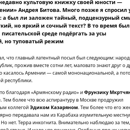
недавно культовую книжку своей юности —
ении» Андрея Битова. Много позже я спросил 
о: а был ли заложен тайный, подцензурный см
ткий, но яркий и сочный текст? В то время был
 писательской среде подёргать за усы
, но туповатый режим
ал, что главный латентный посыл был следующим: наро
ублик, прожив вместе сотни лет, маловато знают друг о д
то касалось Армении — самой мононациональной, а пот
й республики.
 что благодаря «Армянскому радио» и
Фрунзику Мкртчя
ё. Тем более что всю аспирантуру в Москве продружил
ным коллегой
Эдиком Казаряном
. Тем более что его же
ярно передавала нам из Карабаха изумительную местн
. Но нет. Терра инкогнита. Внимательно наблюдаю за тем,