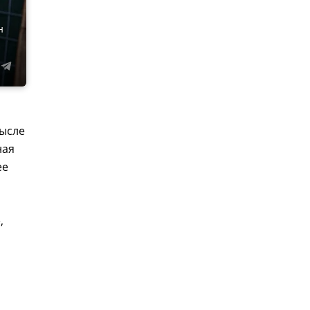
н
мысле
ная
ее
,