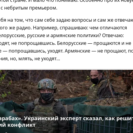
этой стране. И мало что понимаю. Особенно про их нов
е с небритым премьером.
бя на том, что сам себе задаю вопросы и сам же отвеча
 того же радио. Например, спрашиваю: чем отличаются
елорусские, русские и армянские политики? Отвечаю:
одят, не попрощавшись. Белорусские — прощаются и не
ие — попрощавшись, уходят. Армянские — не прощают, п
ия, но, млять, не уходят…
арабах». Украинский эксперт сказал, как реши
ий конфликт