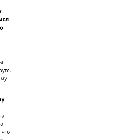
у
ысл
о
ды
руге.
ому
ну
на
ую
 что