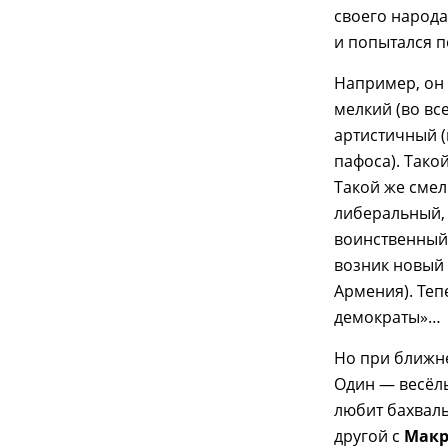
своего народа.
и попытался п
Например, он
мелкий (во вс
артистичный (
пафоса). Тако
Такой же смел
либеральный,
воинственный.
возник новый 
Армения). Теп
демократы»…
Но при ближн
Один — весёлы
любит бахваль
другой с
Мак