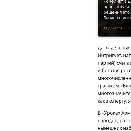
Конфликт в Д
перезагрузит
решения этой
Бизяев в ин
11 декабря 2020
Да, отдельные
Интригует, на
партий) счит
и богатая рос
многочисленн
трагиком. (Бл
многозначител
как эксперту,
В «Уроках Арм
народов, разр
нынешних наб