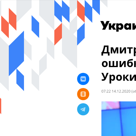
Дмитр
ошибк
Уроки
07:22 14.12.2020
(о