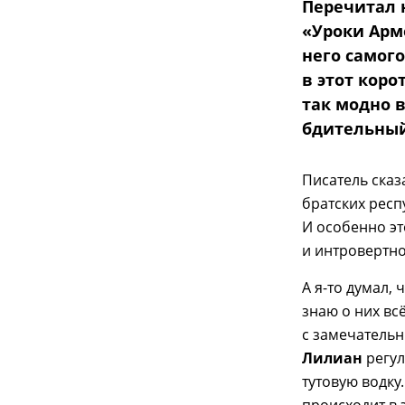
Перечитал 
«Уроки Арм
него самог
в этот коро
так модно в
бдительный
Писатель сказ
братских респ
И особенно э
и интровертно
А я-то думал,
знаю о них вс
с замечатель
Лилиан
регул
тутовую водку