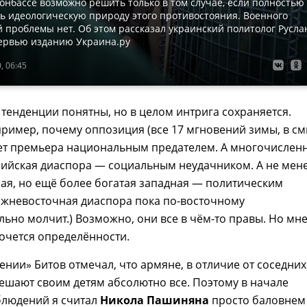
онбассе возможно решить только в том случае, если полностью
ь идеологическую природу этого противостояния. Военного
 проблемы нет. Об этом рассказал украинский политолог Русла
тервью изданию Украина.ру
, 06:45
 тенденции понятны, но в целом интрига сохраняется.
пример, почему оппозиция (все 17 мгновений зимы, в с
ает премьера национальным предателем. А многочислен
сийская диаспора — социальным неудачником. А не мен
ая, но ещё более богатая западная — политическим
ижневосточная диаспора пока по-восточному
ьно молчит.) Возможно, они все в чём-то правы. Но мне
 хочется определённости.
ении» Битов отмечал, что армяне, в отличие от соседних
ешают своим детям абсолютно все. Поэтому в начале
людений я считал
Никола Пашиняна
просто баловнем