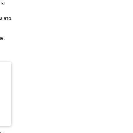
та
а это
е,