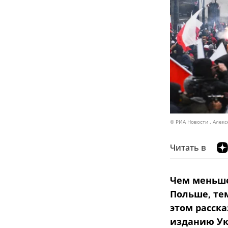
© РИА Новости . Алекс
Читать в
Чем меньше
Польше, те
этом расск
изданию Ук