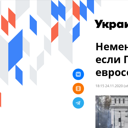
Немен
если 
еврос
18:15 24.11.2020
(о