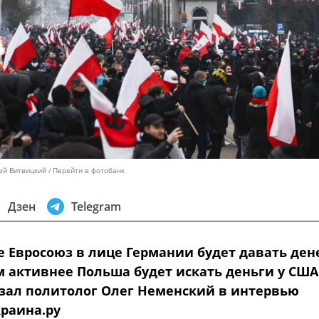
ей Витвицкий
Перейти в фотобанк
Дзен
Telegram
 Евросоюз в лице Германии будет давать ден
м активнее Польша будет искать деньги у США
азал политолог Олег Неменский в интервью
раина.ру