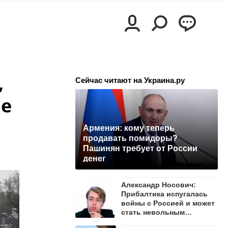
,
Сейчас читают на Украина.ру
ше
Армения: кому теперь
продавать помидоры?
Пашинян требует от России
денег
Александр Носович:
Прибалтика испугалась
войны с Россией и может
стать невольным
защитником Ленобласти