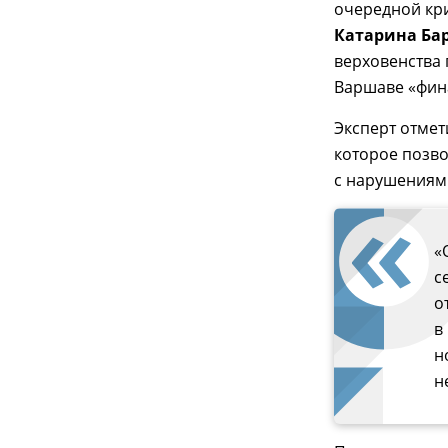
очередной кри
Катарина Ба
верховенства 
Варшаве «фин
Эксперт отмет
которое позво
с нарушениям
«
с
о
в
н
н