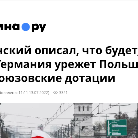
ский описал, что будет
Германия урежет Поль
оюзовские дотации
бновлено: 11:11 13.07.2022)
3351