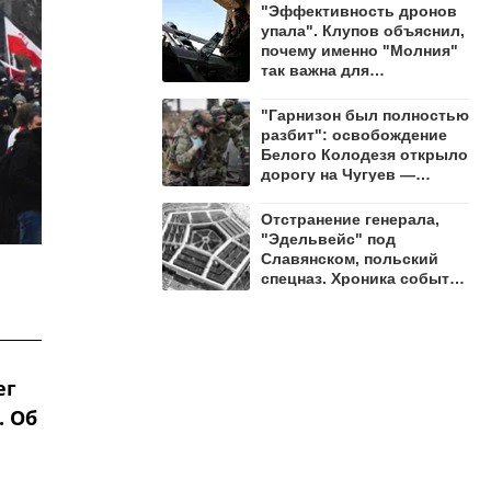
"Эффективность дронов
упала". Клупов объяснил,
почему именно "Молния"
так важна для
уничтожения ВСУ
"Гарнизон был полностью
разбит": освобождение
Белого Колодезя открыло
дорогу на Чугуев —
Алехин
Отстранение генерала,
"Эдельвейс" под
Славянском, польский
спецназ. Хроника событий
на утро 8 августа
ег
. Об