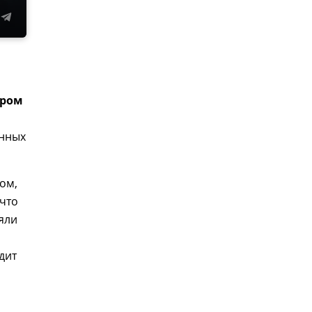
ером
енных
ом,
 что
яли
дит