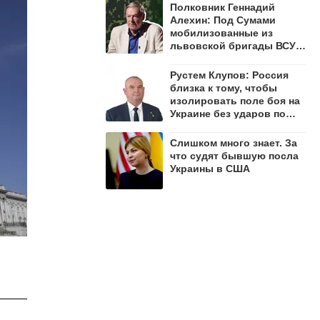
Полковник Геннадий
Алехин: Под Сумами
мобилизованные из
львовской бригады ВСУ
открыли огонь по своим
Рустем Клупов: Россия
близка к тому, чтобы
изолировать поле боя на
Украине без ударов по
мостам на Днепре
Слишком много знает. За
что судят бывшую посла
Украины в США