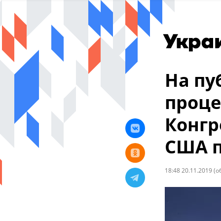
На пу
проце
Конгр
США п
18:48 20.11.2019
(о