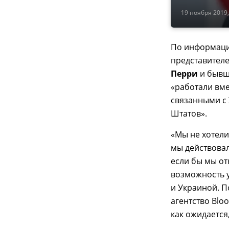
19 ноября 2019,
По информац
представителе
Перри
и бывш
«работали вм
связанными с
Штатов».
«Мы не хотели
мы действовал
если бы мы от
возможность 
и Украиной. П
агентство Blo
как ожидается