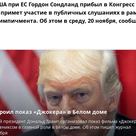
ША при ЕС Гордон Сондланд прибыл в Конгресс
н примет участие в публичных слушаниях в ра
мпичмента. Об этом в среду, 20 ноября, сооб
троил показ «Джокера» в Белом доме
й президент Дональд Трамп организовал показ фильма «Джоке
ениксом в главной роли в Белом доме. Об этом пишет журнал
ября