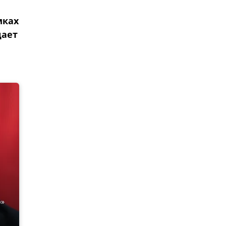
мках
щает
р»