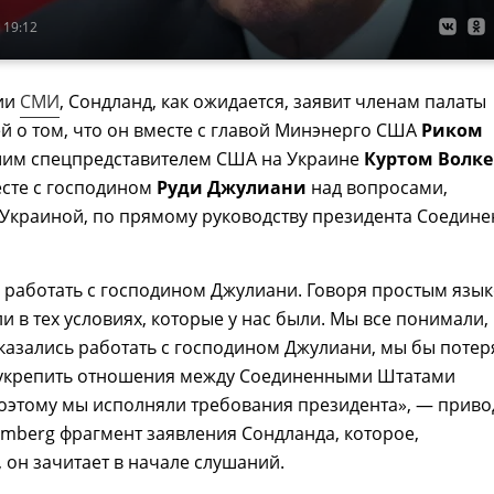
 19:12
ии
СМИ
, Сондланд, как ожидается, заявит членам палаты
й о том, что он вместе с главой Минэнерго США
Риком
им спецпредставителем США на Украине
Куртом Волк
есте с господином
Руди Джулиани
над вопросами,
 Украиной, по прямому руководству президента Соедин
 работать с господином Джулиани. Говоря простым язык
и в тех условиях, которые у нас были. Мы все понимали,
казались работать с господином Джулиани, мы бы потер
укрепить отношения между Соединенными Штатами
оэтому мы исполняли требования президента», — приво
omberg фрагмент заявления Сондланда, которое,
, он зачитает в начале слушаний.