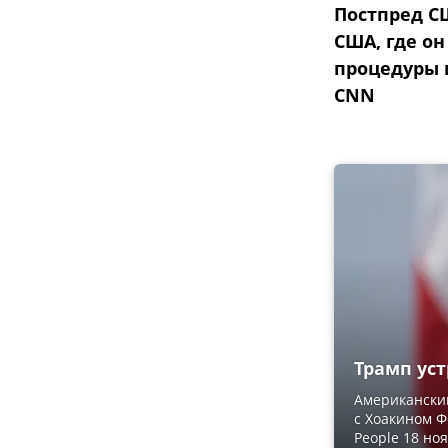
Постпред С
США, где о
процедуры и
CNN
Трамп ус
Американски
с Хоакином Ф
People 18 но