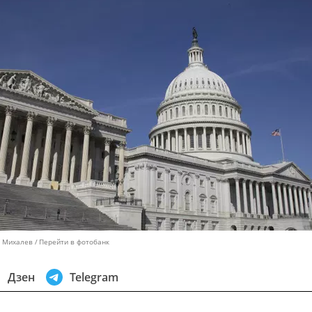
ь Михалев
Перейти в фотобанк
Дзен
Telegram