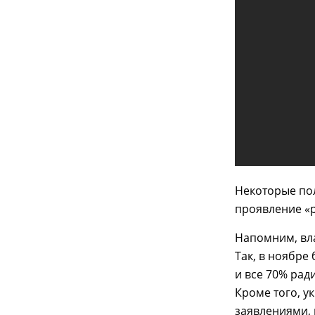
Некоторые пол
проявление «р
Напомним, вла
Так, в ноябре
и все 70% рад
Кроме того, у
заявлениями,