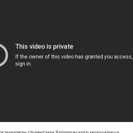
рганизован студентами Запорожского музучилища.