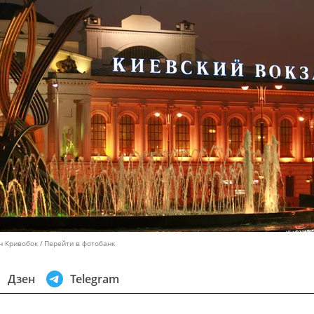
н Кривобок
Перейти в фотобанк
Дзен
Telegram