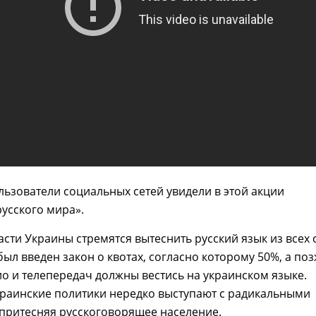
ьзователи социальных сетей увидели в этой акции
усского мира».
сти Украины стремятся вытеснить русский язык из всех 
 был введен закон о квотах, согласно которому 50%, а по
ио и телепередач должны вестись на украинском языке.
краинские политики нередко выступают с радикальными
 притесняя русскоговорящее население.