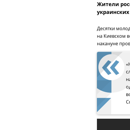
Жители рос
украинских
Десятки молод
на Киевском в
накануне про
«
с
н
о
в
С