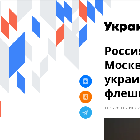
Росси
Москв
украи
флеш
11:15 28.11.2016
(о