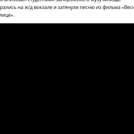
рались на ж/д вокзале и затянули песню из фильма «Вес
лице».