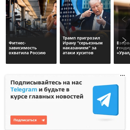
Трамп пригрозил
Фитнес-
Ирану "серьезным
Взорв
зависимость
наказанием" за
генди
охватила Россию
атаки хуситов
«Урал