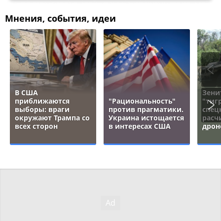
Мнения, события, идеи
В США
Зени
приближаются
"Рациональность"
"тигр
выборы: враги
против прагматики.
спец
окружают Трампа со
Украина истощается
расч
всех сторон
в интересах США
дрон