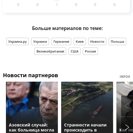
0
0
1
0
0
0
Больше материалов по теме:
Украина.ру
Украина
Германия
Киев
Новости
Польша
Великобритания
США
Россия
Новости партнеров
INFOX
Азовский случай:
Странности начали
как больница могла
происходить в
Как п