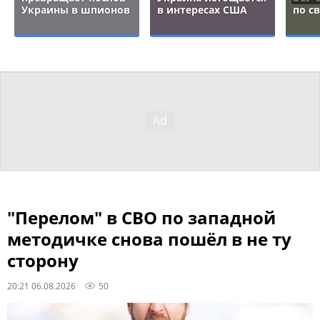
Украины в шпионов
в интересах США
по с
"Перелом" в СВО по западной
методичке снова пошёл в не ту
сторону
20:21 06.08.2026
50