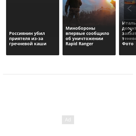
Италь
Минобороны
десан
Россиянин убил
впервые сообщило
захва
приятеля из-за
об уничтожении
тенев
гречневой каши
Rapid Ranger
Фото