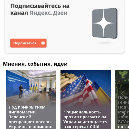
Мнения, события, идеи
Полк
Генн
Под прикрытием
Под 
дипломатии.
"Рациональность"
моби
Зеленский
против прагматики.
льво
превращает послов
Украина истощается
ВСУ 
Украины в шпионов
в интересах США
по с