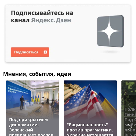
Мнения, события, идеи
Полк
Генн
Под прикрытием
Под 
дипломатии.
"Рациональность"
моби
Зеленский
против прагматики.
льво
превращает послов
Украина истощается
ВСУ 