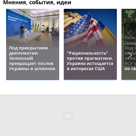
Мнения, события, идеи
Полк
Генн
Под прикрытием
Под 
дипломатии.
"Рациональность"
моби
Зеленский
против прагматики.
льво
превращает послов
Украина истощается
ВСУ 
Украины в шпионов
в интересах США
по с