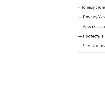
- Почему стои
— Почему Укра
— Арест бывш
— Протесты в 
— Чем законч