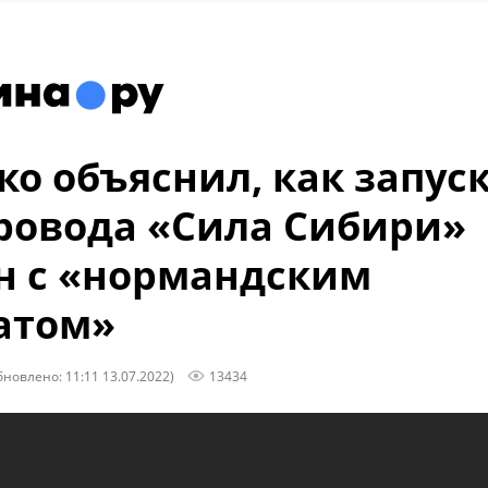
о объяснил, как запус
ровода «Сила Сибири»
н с «нормандским
атом»
бновлено: 11:11 13.07.2022)
13434