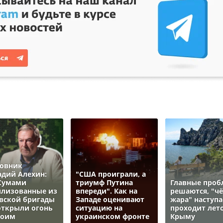
овник
адий Алехин:
"США проиграли, а
Сумами
триумф Путина
Главные про
лизованные из
впереди". Как на
решаются, "ч
вской бригады
Западе оценивают
жара" наступа
открыли огонь
ситуацию на
проходит лето
воим
украинском фронте
Крыму