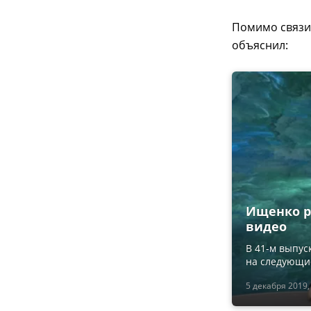
Помимо связи
объяснил:
Ищенко р
видео
В 41-м выпус
на следующи
5 декабря 2019,