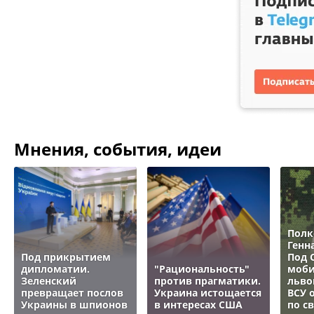
Мнения, события, идеи
Полк
Генн
Под прикрытием
Под 
дипломатии.
"Рациональность"
моби
Зеленский
против прагматики.
льво
превращает послов
Украина истощается
ВСУ 
Украины в шпионов
в интересах США
по с