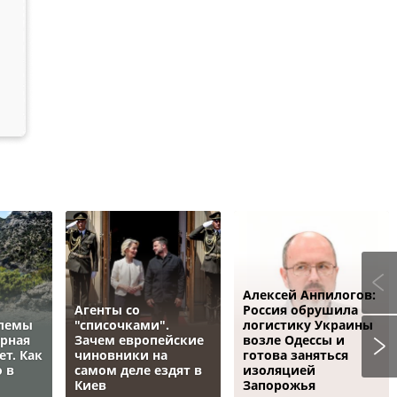
Алексей Анпилогов:
Агенты со
Россия обрушила
блемы
"списочками".
логистику Украины
ёрная
Зачем европейские
возле Одессы и
ет. Как
чиновники на
готова заняться
 в
самом деле ездят в
изоляцией
Киев
Запорожья