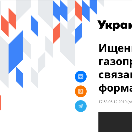
Ищенк
газоп
связа
форм
17:58 06.12.2019
(о