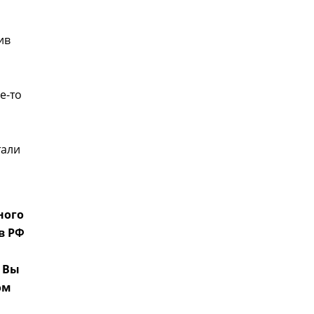
ив
е-то
тали
ного
в РФ
 Вы
ом