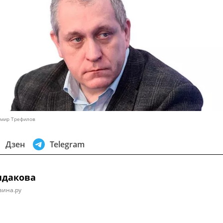
имир Трефилов
Дзен
Telegram
ндакова
аина.ру