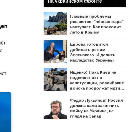
на украинском фронте
Главные проблемы
решаются, "чёрная жара"
деп
наступает. Как проходит
лето в Крыму
мёт
Европа готовится
добивать режим
го
Зеленского. И делить
наследство Украины
Ищенко: Пока Киев не
ист
подпишет акт о
капитуляции, российские
войска продолжат идти
вперёд
Федор Лукьянов: Россия
должна сама закончить
войну на Украине, не
глядя на Запад