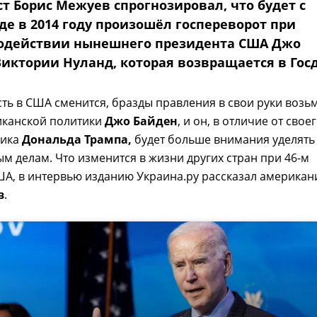
т Борис Межуев спрогнозировал, что будет с
де в 2014 году произошёл госпереворот при
одействии нынешнего президента США Джо
Виктории Нуланд, которая возвращается в Гос
сть в США сменится, бразды правления в свои руки возь
иканской политики
Джо Байден
, и он, в отличие от свое
ника
Дональда Трампа,
будет больше внимания уделять
 делам. Что изменится в жизни других стран при 46-м
А, в интервью изданию Украина.ру рассказал американ
в
.