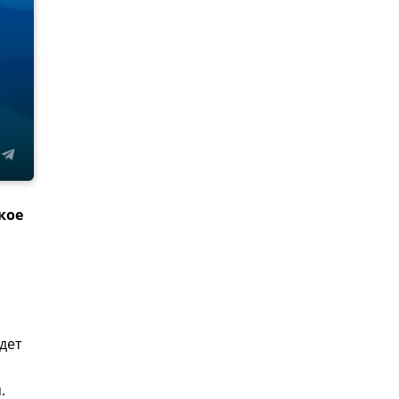
кое
дет
я.