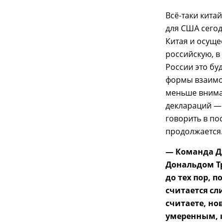
Всё-таки кита
для США сегод
Китая и осуще
российскую, в
России это бу
формы взаимо
меньше вниман
деклараций — 
говорить в по
продолжается
— Команда Д
Дональдом Т
до тех пор, 
считается сл
считаете, но
умеренным, к