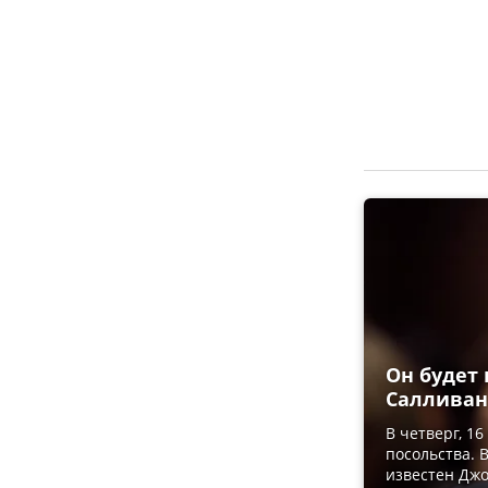
Он будет 
Салливан
В четверг, 1
посольства. 
известен Джо