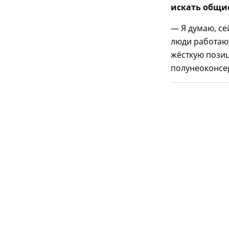
искать общи
— Я думаю, се
люди работают
жёсткую позиц
полунеоконсер