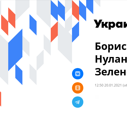
Борис
Нулан
Зелен
12:50 20.01.2021
(о