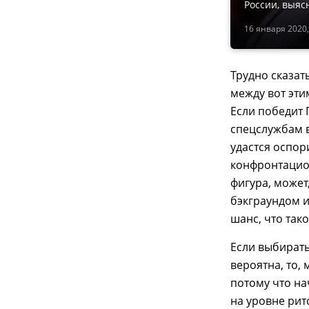
России, выяс
16 января 2020,
Трудно сказат
между вот эт
Если победит Г
спецслужбам в
удастся оспор
конфронтацион
фигура, может
бэкграундом и
шанс, что так
Если выбирать 
вероятна, то,
потому что н
на уровне рит