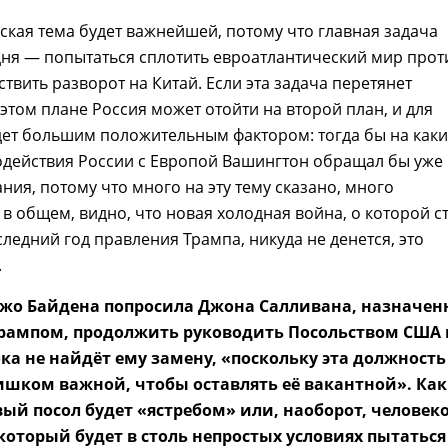
йская тема будет важнейшей, потому что главная задача
ня — попытаться сплотить евроатлантический мир прот
ствить разворот на Китай. Если эта задача перетянет
 этом плане Россия может отойти на второй план, и для
дет большим положительным фактором: тогда бы на каки
действия России с Европой Вашингтон обращал бы уже
ия, потому что много на эту тему сказано, много
в общем, видно, что новая холодная война, о которой с
следний год правления Трампа, никуда не денется, это
.
жо Байдена попросила Джона Салливана, назначен
рампом, продолжить руководить Посольством США 
пока не найдёт ему замену, «поскольку эта должность
ишком важной, чтобы оставлять её вакантной». Как
вый посол будет «ястребом» или, наоборот, человек
оторый будет в столь непростых условиях пытаться