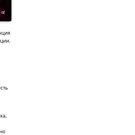
енция
ции.
а
есть
ка,
жно