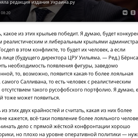
няла редакция издания Украина.ру
 08:20
ь, какое из этих крыльев победит. Я думаю, будет конкур
им реалистическим и либеральным крыльями администра
осдеп в этом конфликте, то будет их человек, а если
 лице (будущего директора ЦРУ Уильяма. — Ред.) Бёрнс
ить необходимость появления фигуры, заведомо
ной, то, возможно, появится какая-то более лояльная
, самого Салливана, то есть человек с реалистическим
 отсутствием такого русофобского портфолио. Я думаю, 
ой тоже может появиться.
из этих двух крайностей и считать, какая из них более
 мне кажется, всё-таки появление более лояльного челове
ачинать дело с прямой жёсткой конфронтации хорошо
орики, но плохо на уровне оперативной политики — ну