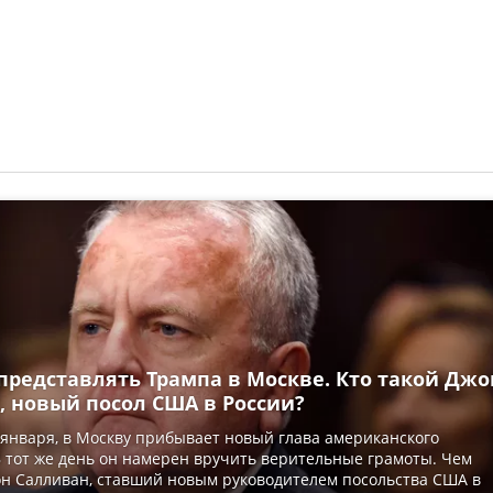
представлять Трампа в Москве. Кто такой Джо
, новый посол США в России?
6 января, в Москву прибывает новый глава американского
В тот же день он намерен вручить верительные грамоты. Чем
н Салливан, ставший новым руководителем посольства США в