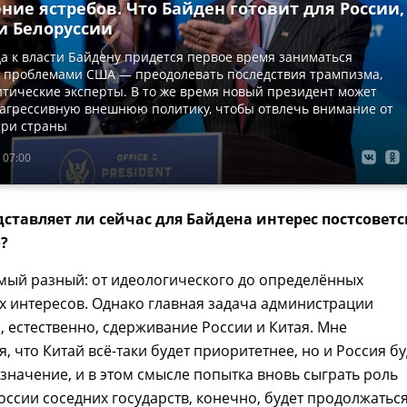
ие ястребов. Что Байден готовит для России,
и Белоруссии
а к власти Байдену придется первое время заниматься
 проблемами США — преодолевать последствия трампизма,
тические эксперты. В то же время новый президент может
 агрессивную внешнюю политику, чтобы отвлечь внимание от
три страны
 07:00
дставляет ли сейчас для Байдена интерес постсоветс
?
мый разный: от идеологического до определённых
 интересов. Однако главная задача администрации
, естественно, сдерживание России и Китая. Мне
, что Китай всё-таки будет приоритетнее, но и Россия бу
значение, и в этом смысле попытка вновь сыграть роль
России соседних государств, конечно, будет продолжатьс