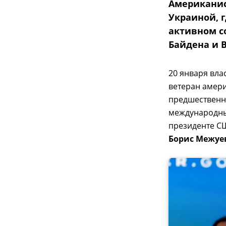
Американис
Украиной, г
активном с
Байдена и 
20 января вла
ветеран амер
предшествен
международным
президенте СШ
Борис Межуе