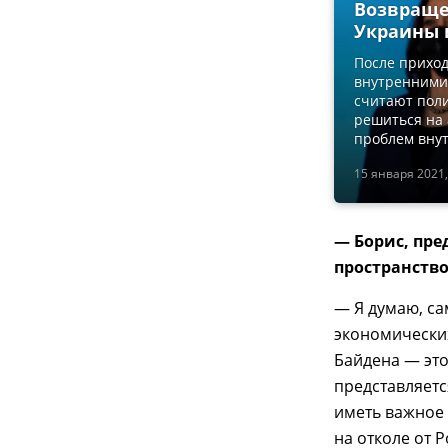
Возвращен
Украины 
После приход
внутренними
считают поли
решиться на
проблем вну
15 января 2021,
— Борис, п
ре
пространство
— Я думаю, са
экономических
Байдена — это
представляется
иметь важное 
на отколе от 