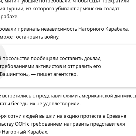
ся, митингующие потребовали, чтобы США прекратили
я Турции, из которого убивают армянских солдат
рабахе.
бовали признать независимость Нагорного Карабаха,
 может остановить войну.
В посольстве пообещали составить доклад
 требованиями активистов и отправить его
 Вашингтон», — пишет агентство.
 встретились с представителями американской дипмисс
таты беседы их не удовлетворили.
бря сотни людей вышли на акцию протеста в Ереване
льству ООН с требованием направить представителя
в Нагорный Карабах.