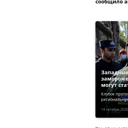
сообщило аг
Западные
замороже
могут ст
Клубок прот
региональну
14 октября 2020