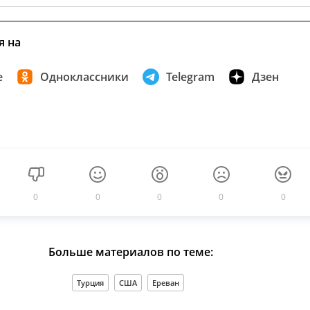
я на
е
Одноклассники
Telegram
Дзен
0
0
0
0
0
Больше материалов по теме:
Турция
США
Ереван