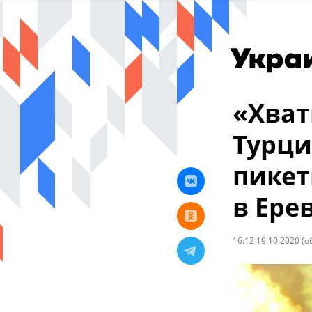
«Хват
Турци
пикет
в Ере
16:12 19.10.2020
(о