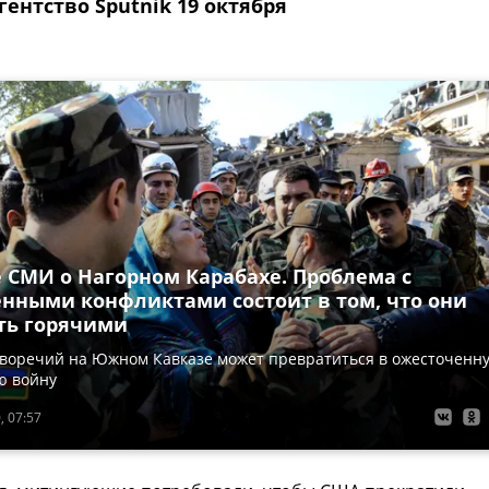
ентство Sputnik 19 октября
 СМИ о Нагорном Карабахе. Проблема с
нными конфликтами состоит в том, что они
ать горячими
иворечий на Южном Кавказе может превратиться в ожесточенн
ю войну
, 07:57