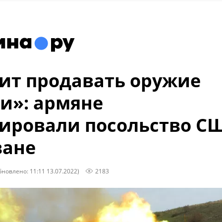
ит продавать оружие
и»: армяне
ировали посольство С
ване
бновлено: 11:11 13.07.2022)
2183