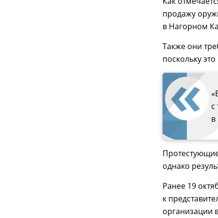
Как отмечает
продажу оружи
в Нагорном Ка
Также они тре
поскольку это
«
с
в
Протестующие
однако резуль
Ранее 19 октя
к представите
организации 