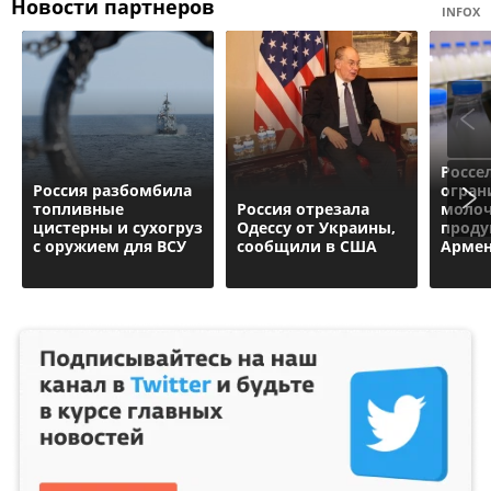
Новости партнеров
INFOX
Россе
Россия разбомбила
огран
топливные
Россия отрезала
моло
цистерны и сухогруз
Одессу от Украины,
проду
с оружием для ВСУ
сообщили в США
Арме