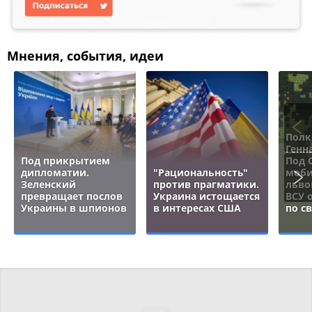
Мнения, события, идеи
Полк
Генн
Под прикрытием
Под 
дипломатии.
"Рациональность"
моби
Зеленский
против прагматики.
льво
превращает послов
Украина истощается
ВСУ 
Украины в шпионов
в интересах США
по с