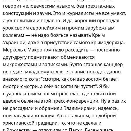
говорит человеческим языком, без трехэтажных
конструкций и зауми. Это и журналисты не все умеют,
а уж политики и подавно. И да, хороший преподал
урок своим европейским и прочим зарубежным
коллегам — не надо бояться называть Крым
Украиной, даже в присутствии самого крымодержца.
Меркель с Макроном надо рассадить — постоянно
друг-другу подмигивают, обмениваются
микрожестами и записками. Будто старшая канцлер
передает младшему коллеге знание повадок давно
знакомого кота: "смотри, как он за хвостом бегает,
смотри-смотри, а сейчас когти выпустит". Я бы
с удовольствием посмотрел план, где только они
вдвоем были на этой пресс-конференции. Ну а раз их
не рассадили и обрамили Владимирами, надеюсь,
они загадали желания. А в остальном, по доброй
христианской традиции, то, что не сделали
к Рождеству, — отложили до Пасхи. Будем ждать