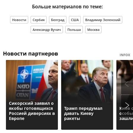
Больше материалов по теме:
Новости
Сербия
Белград
США
Владимир Зеленский
Александр Вучич
Польша
Москва
Новости партнеров
INFOX
Сикорский заявил о
якобы готовящихся
Трамп передумал
Киев 
Россией диверсиях в
давать Киеву
особы
Европе
ракеты
зашли