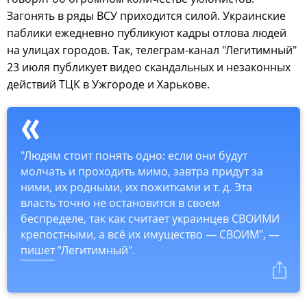
Загонять в ряды ВСУ приходится силой. Украинские
паблики ежедневно публикуют кадры отлова людей
на улицах городов. Так, телеграм-канал "Легитимный"
23 июля публикует видео скандальных и незаконных
действий ТЦК в Ужгороде и Харькове.
"Людям стоит понять одно: если они будут
молчать и проходить мимо, завтра придут за
ними, их родными, их пожитками и т. д. Эта
власть точно не остановится в своем
беспределе, так как считает украинцев СВОИМИ
крепостными, а всё их имущество — СВОИМ", —
пишет
"Легитимный".