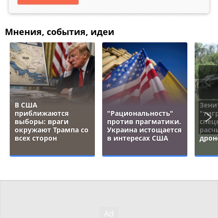
Мнения, события, идеи
В США
Зени
приближаются
"Рациональность"
"тигр
выборы: враги
против прагматики.
спец
окружают Трампа со
Украина истощается
расч
всех сторон
в интересах США
дрон