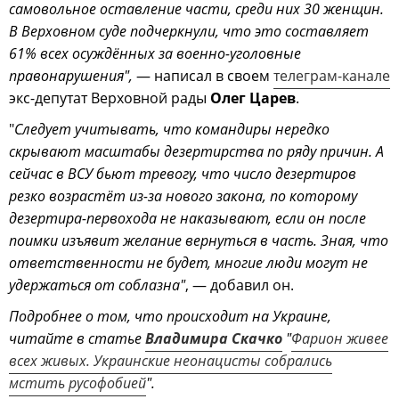
самовольное оставление части, среди них 30 женщин.
В Верховном суде подчеркнули, что это составляет
61% всех осуждённых за военно-уголовные
правонарушения",
— написал в своем
телеграм-канале
экс-депутат Верховной рады
Олег Царев
.
"
Следует учитывать, что командиры нередко
скрывают масштабы дезертирства по ряду причин. А
сейчас в ВСУ бьют тревогу, что число дезертиров
резко возрастёт из-за нового закона, по которому
дезертира-первохода не наказывают, если он после
поимки изъявит желание вернуться в часть. Зная, что
ответственности не будет, многие люди могут не
удержаться от соблазна"
, — добавил он.
Подробнее о том, что происходит на Украине,
читайте в статье
Владимира Скачко
"
Фарион живее
всех живых. Украинские неонацисты собрались
мстить русофобией
".