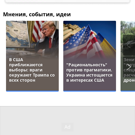
Мнения, события, идеи
В США
Зени
приближаются
"Рациональность"
"тигр
выборы: враги
против прагматики.
спец
окружают Трампа со
Украина истощается
расч
всех сторон
в интересах США
дрон