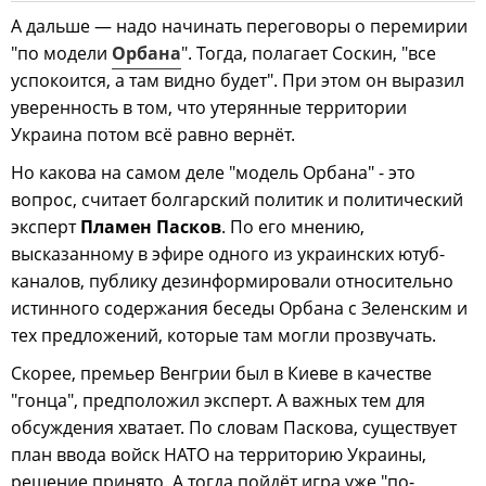
А дальше — надо начинать переговоры о перемирии
"по модели
Орбана
". Тогда, полагает Соскин, "все
успокоится, а там видно будет". При этом он выразил
уверенность в том, что утерянные территории
Украина потом всё равно вернёт.
Но какова на самом деле "модель Орбана" - это
вопрос, считает болгарский политик и политический
эксперт
Пламен Пасков
. По его мнению,
высказанному в эфире одного из украинских ютуб-
каналов, публику дезинформировали относительно
истинного содержания беседы Орбана с Зеленским и
тех предложений, которые там могли прозвучать.
Скорее, премьер Венгрии был в Киеве в качестве
"гонца", предположил эксперт. А важных тем для
обсуждения хватает. По словам Паскова, существует
план ввода войск НАТО на территорию Украины,
решение принято. А тогда пойдёт игра уже "по-