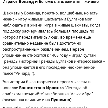
Играют Воланд и Бегемот, а шахматы – живые
Шахматы у Воланда, понятно, волшебные, но есть
нюанс – игру живыми шахматами Булгаков мог
наблюдать и в жизни. Игра в живые шахматы, когда
под доску расчерчивалась большая площадь по
которой передвигались люди, во времена ещё
сравнительно недавние была достаточно
распространённым развлечением. Первое
упоминание относится к 1408 году – играл султан
Гренады (историей Гренады Булгаков интересовался –
она упоминается в его последней неоконченной
пьесе "Ричард I").
Эта история была творчески переосмыслена в
новелле
Вашингтона Ирвинга
"Легенда об
арабском звездочёте" из сборника "Альгамбра"
(оказавшая влияние и на
Пушкина
):