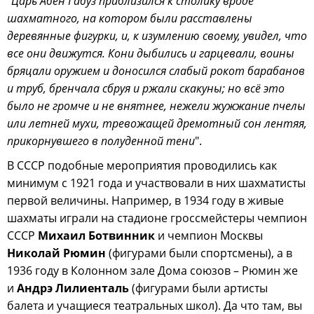
"
Царь Абен Габуз приблизился к столику вроде
шахматного, на котором были расставлены
деревянные фигурки, и, к изумлению своему, увидел, что
все они движутся. Кони дыбились и гарцевали, воины
бряцали оружием и доносился слабый рокот барабанов
и труб, бренчала сбруя и ржали скакуны; но всё это
было не громче и не внятнее, нежели жужжание пчелы
или летней мухи, тревожащей дремотный сон лентяя,
прикорнувшего в полуденной тени
".
В СССР подобные мероприятия проводились как
минимум с 1921 года и участвовали в них шахматисты
первой величины. Например, в 1934 году в живые
шахматы играли на стадионе гроссмейстеры чемпион
СССР
Михаил Ботвинник
и чемпион Москвы
Николай Рюмин
(фигурами были спортсмены), а в
1936 году в Колонном зале Дома союзов – Рюмин же
и
Андрэ Лилиенталь
(фигурами были артисты
балета и учащиеся театральных школ). Да что там, вы