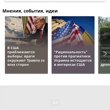
Мнения, события, идеи
В США
Зени
приближаются
"Рациональность"
"тигр
выборы: враги
против прагматики.
спец
окружают Трампа со
Украина истощается
расч
всех сторон
в интересах США
дрон