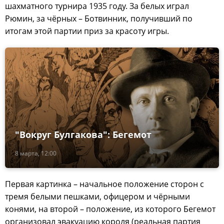
шахматного турнира 1935 году. За белых играл
Рюмин, за чёрных – Ботвинник, получивший по
итогам этой партии приз за красоту игры.
"Вокруг Булгакова": Бегемот
8 марта, 12:00
Первая картинка – начальное положение сторон с
тремя белыми пешками, офицером и чёрными
конями, на второй – положение, из которого Бегемот
организовал эвакуацию короля (реальная партия