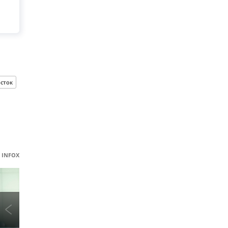
сток
INFOX