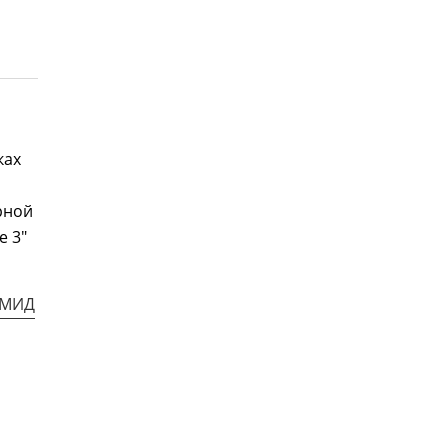
ках
рной
е 3"
МИД