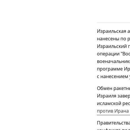
Израильская а
нанесены по р
Израильский 
операции "Во
военачальники
программе Ир
с нанесением 
Обмен ракетн
Израиля заве
исламской ре
против Ирана
Правительств