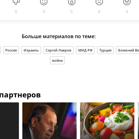
0
0
0
0
0
Больше материалов по теме:
Россия
Израиль
Сергей Лавров
МИД РФ
Турция
Ближний Во
война
 партнеров