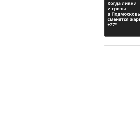
Когда ливни
и грозы
в Подмосков
сменятся жа
+27°