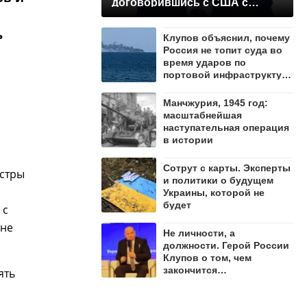
договорившись с США с
позиции силы
ь
Клупов объяснил, почему
Россия не топит суда во
время ударов по
портовой инфраструктуре
Одессы
Манчжурия, 1945 год:
масштабнейшая
наступательная операция
в истории
Сотрут с карты. Эксперты
истры
и политики о будущем
Украины, которой не
будет
 с
оне
Не личности, а
должности. Герой России
Клупов о том, чем
закончится
ять
противостояние Лямина и
"Мадьяра"