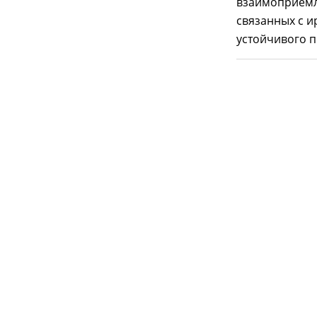
взаимоприемл
связанных с 
устойчивого п