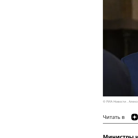
© РИА Новости . Алек
Читать в
Министры и