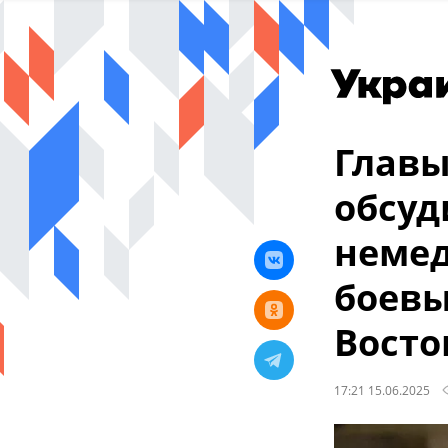
Главы
обсуд
немед
боевы
Восто
17:21 15.06.2025