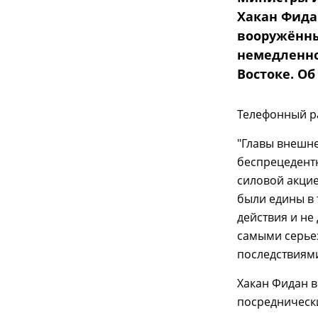
Хакан Фида
вооружённы
немедленно
Востоке. О
Телефонный ра
"Главы внешн
беспрецедент
силовой акци
были едины в
действия и не
самыми серье
последствиями
Хакан Фидан 
посреднически