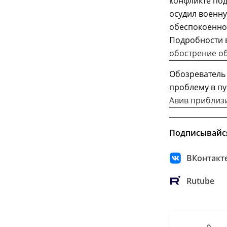
конфликте по
осудил военн
обеспокоенно
Подробности 
обострение о
Обозреватель
проблему в п
Авив приблизи
Подписывайс
ВКонтакт
Rutube