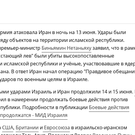
рмия атаковала Иран в ночь на 13 июня. Удары были
яду объектов на территории исламской республики.
премьер-министр
Биньямин Нетаньяху
заявил, что в рам
сстающий лев" были убиты высокопоставленные
 исламской республики и учёные, участвовавшие в яде
ана. В ответ Иран начал операцию "Правдивое обещани
ударов по военным целям в Израиле.
ыми ударами Израиль и Иран продолжили 14 и 15 июня.
рил в намерении продолжать боевые действия против
спублики. Подробности в публикации
Боевые действия
 продолжатся - МИД Израиля
а
США
,
Британии
и
Евросоюза
в израильско-иранском