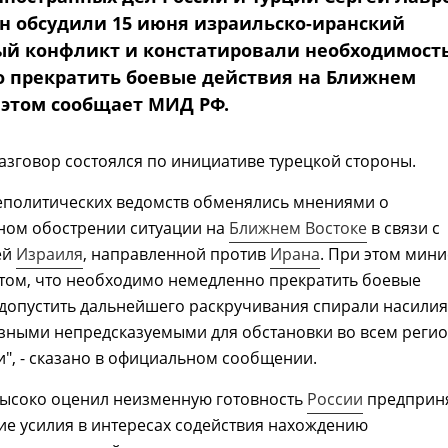
н обсудили 15 июня израильско-иранский
й конфликт и констатировали необходимост
 прекратить боевые действия на Ближнем
б этом сообщает МИД РФ.
зговор состоялся по инициативе турецкой стороны.
еполитических ведомств обменялись мнениями о
ном обострении ситуации на
Ближнем Востоке
в связи с
ей
Израиля
, направленной против
Ирана
. При этом мин
 том, что необходимо немедленно прекратить боевые
 допустить дальнейшего раскручивания спирали насилия
зными непредсказуемыми для обстановки во всем реги
", - сказано в официальном сообщении.
высоко оценил неизменную готовность
России
предприн
е усилия в интересах содействия нахождению