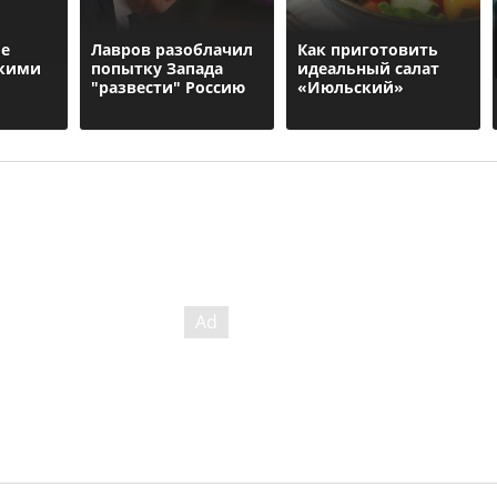
ье
Лавров разоблачил
Как приготовить
ркими
попытку Запада
идеальный салат
"развести" Россию
«Июльский»