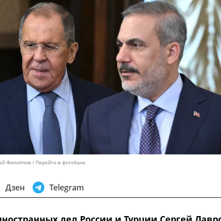
сей Филиппов
Перейти в фотобанк
Дзен
Telegram
ностранных дел России и Турции Сергей Лавр