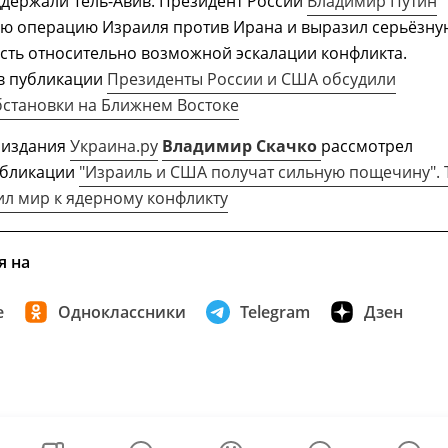
ддержали Тель-Авив. Президент России
Владимир Путин
ую операцию Израиля против Ирана и выразил серьёзну
сть относительно возможной эскалации конфликта.
в публикации
Президенты России и США обсудили
бстановки на Ближнем Востоке
 издания
Украина.ру
Владимир Скачко
рассмотрел
убликации
"Израиль и США получат сильную пощечину". 
л мир к ядерному конфликту
я на
е
Одноклассники
Telegram
Дзен